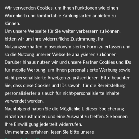
verzaubert. Sichern Sie sich jetzt Ihre Tickets, um live dabei zu
Wir verwenden Cookies, um Ihnen Funktionen wie einen
sein und Teil eines musikalischen Ereignisses der Extraklasse zu
Warenkorb und komfortable Zahlungsarten anbieten zu
werden. Beth Hart ist weit mehr als nur eine Sängerin – sie ist
können.
eine künstlerische Kraft, die Genregrenzen überwindet. Mit
Um unsere Webseite für Sie weiter verbessern zu können,
ihrer unverwechselbaren Mischung aus Blues, Rock, Soul und
bitten wir um Ihre widerrufliche Zustimmung, Ihr
Jazz hat sie sich einen festen Platz in der internationalen
Nutzungsverhalten in pseudonymisierter Form zu erfassen und
Musikszene erobert. Bekannt für ihre kraftvolle Stimme, die
so die Nutzung unserer Webseite analysieren zu können.
tief in die Seele dringt, und ihre ehrlichen, oft
Darüber hinaus nutzen wir und unsere Partner Cookies und IDs
autobiografischen Texte, hat Beth Hart eine Anhängerschaft
für mobile Werbung, um Ihnen personalisierte Werbung sowie
von Fans gewonnen, die ihre Musik für ihre emotionale
nicht-personalisierte Anzeigen zu präsentieren. Bitte beachten
Intensität und Authentizität schätzen. Beth Harts
Sie, dass diese Cookies und IDs sowohl für die Bereitstellung
Bühnenauftritte sind legendär. Sie verleiht ihren Songs eine
personalisierter als auch für nicht-personalisierte Inhalte
unglaubliche Intensität und schafft es, das Publikum von der
verwendet werden.
ersten Note an in ihren Bann zu ziehen. Egal, ob sie alleine am
Nachfolgend haben Sie die Möglichkeit, dieser Speicherung
Klavier sitzt oder von einer erstklassigen Band begleitet wird –
einzeln zuzustimmen und eine Auswahl zu treffen. Sie können
Beth Hart sorgt für Gänsehautmomente und unvergessliche
Ihre Einwilligung jederzeit widerrufen.
Konzertmomente. Sichern Sie sich jetzt Ihre Tickets und seien
Um mehr zu erfahren, lesen Sie bitte unsere
Sie Teil dieses außergewöhnlichen Konzerterlebnisses.