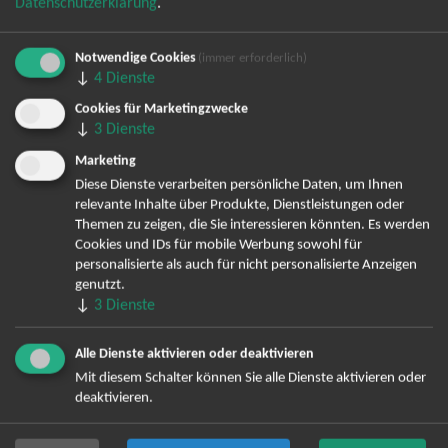
Datenschutzerklärung
.
Live 2026
Notwendige Cookies
(immer erforderlich)
Live 2027
↓
4
Dienste
Cookies für Marketingzwecke
↓
3
Dienste
Marketing
TOP-Events
Diese Dienste verarbeiten persönliche Daten, um Ihnen
relevante Inhalte über Produkte, Dienstleistungen oder
André Rieu Tickets
Themen zu zeigen, die Sie interessieren könnten. Es werden
Cookies und IDs für mobile Werbung sowohl für
David Garrett Tickets
personalisierte als auch für nicht personalisierte Anzeigen
Andrea Berg Tickets
genutzt.
Backstreet Boys Tickets
↓
3
Dienste
Unheilig Tickets
Santiano Tickets
Alle Dienste aktivieren oder deaktivieren
Ina Müller Tickets
Mit diesem Schalter können Sie alle Dienste aktivieren oder
deaktivieren.
Bryan Adams Tickets
Andreas Gabalier Tickets