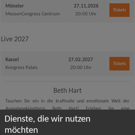
Münster
27.11.2026
Tickets
Messe+Congress Centrum
20:00 Uhr
Live 2027
Kassel
27.02.2027
Tickets
Kongress Palais
20:00 Uhr
Beth Hart
Tauchen Sie ein in die kraftvolle und emotionale Welt der
Ausnahmekünstlerin Beth Hart! Erleben Sie eine
unvergessliche Performance, wenn diese charismatische
Dienste, die wir nutzen
Sängerin die Bühne betritt und ihr Publikum mit ihrer
möchten
einzigartigen Stimme und ihrer eindringlichen Musik