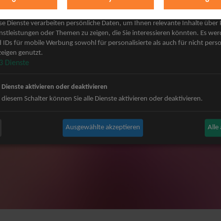
keting
 Grönemeyer Tickets
Judas Priest Tickets
se Dienste verarbeiten persönliche Daten, um Ihnen relevante Inhalte über
ple Tickets
The BossHoss Tickets
nstleistungen oder Themen zu zeigen, die Sie interessieren könnten. Es we
 IDs für mobile Werbung sowohl für personalisierte als auch für nicht perso
Carpendale Tickets
Silbermond Tickets
eigen genutzt.
y & Disko No.1 Tickets
Trailerpark & Friends Tickets
3
Dienste
ets
Bosse Tickets
n Tickets
Anastacia Tickets
e Dienste aktivieren oder deaktivieren
ster Tickets
Simple Plan Tickets
 diesem Schalter können Sie alle Dienste aktivieren oder deaktivieren.
igy Tickets
Nena Tickets
nnor Tickets
Beatrice Egli Tickets
Ausgewählte akzeptieren
Alle
ns BAP Tickets
Roland Kaiser Tickets