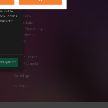
Rechtliches
AGB
 Produkte,
Impressum
rden Cookies
nalisierte
Datenschutz
Cookie-Einstellungen
Bildnachweis
Versand
Hilfe
Häufige Fragen
 akzeptieren
Kontaktformular
Sitemap
Sonstiges
Karriere