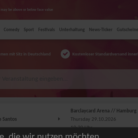
ice may be above or below face value
Comedy
Sport
Festivals
Unterhaltung
News-Ticker
Gutschein
en mit Sitz in Deutschland
Kostenloser Standardversand inner
Barclaycard Arena // Hamburg
o Santos
Thursday 29.10.2026
19:30 Uhr
e, die wir nutzen möchten