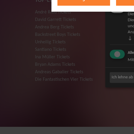
TOP-Events
Mar
André Rieu Tickets
Herbert
Die
David Garrett Tickets
Deep Pur
Die
und
Andrea Berg Tickets
Howard 
Anz
Backstreet Boys Tickets
Jan Dela
↓
Unheilig Tickets
Pur Tick
Santiano Tickets
Bob Dyla
All
Ina Müller Tickets
Mark For
Mit
Bryan Adams Tickets
The Prod
Andreas Gabalier Tickets
Sarah Co
Ich lehne ab
Die Fantastischen Vier Tickets
Niedecke