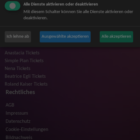
Alle Dienste aktivieren oder deaktivieren
Niedeckens BAP Tickets
Mit diesem Schalter können Sie alle Dienste aktivieren oder
Judas Priest Tickets
deaktivieren.
The BossHoss Tickets
Silbermond Tickets
Ich lehne ab
Ausgewählte akzeptieren
Alle akzeptieren
Trailerpark & Friends Tickets
Bosse Tickets
Anastacia Tickets
Simple Plan Tickets
Nena Tickets
Beatrice Egli Tickets
Roland Kaiser Tickets
Rechtliches
AGB
Impressum
Datenschutz
Cookie-Einstellungen
Bildnachweis