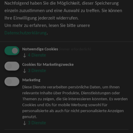
Nachfolgend haben Sie die Möglichkeit, dieser Speicherung
David Garrett Tickets
einzeln zuzustimmen und eine Auswahl zu treffen. Sie können
Andrea Berg Tickets
Ihre Einwilligung jederzeit widerrufen.
Backstreet Boys Tickets
Um mehr zu erfahren, lesen Sie bitte unsere
Unheilig Tickets
Datenschutzerklärung
.
Santiano Tickets
Ina Müller Tickets
Notwendige Cookies
Bryan Adams Tickets
(immer erforderlich)
↓
4
Dienste
Andreas Gabalier Tickets
Die Fantastischen Vier Tickets
Cookies für Marketingzwecke
↓
3
Dienste
Herbert Grönemeyer Tickets
Deep Purple Tickets
Marketing
Howard Carpendale Tickets
Diese Dienste verarbeiten persönliche Daten, um Ihnen
relevante Inhalte über Produkte, Dienstleistungen oder
Jan Delay & Disko No.1 Tickets
Themen zu zeigen, die Sie interessieren könnten. Es werden
Pur Tickets
Cookies und IDs für mobile Werbung sowohl für
Bob Dylan Tickets
personalisierte als auch für nicht personalisierte Anzeigen
Mark Forster Tickets
genutzt.
↓
3
Dienste
The Prodigy Tickets
Sarah Connor Tickets