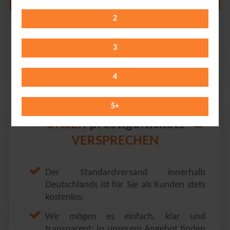
2
Five Finger Death Punch
Hanns-Martin-Schleyer-Halle // Stuttgart
3
Thursday 04.02.2027
19:00 Uhr
4
5
+
prestige
tickets
UNSER
.
VERSPRECHEN
Der Standardversand innerhalb
Deutschlands ist für Sie als Kunden stets
kostenlos.
Wir mögen es einfach, klar und
transparent: In unserem Angebot finden