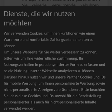
Sie keinerlei verwirrende Gebühren,
Zusatzangebote oder ähnliches.
Dienste, die wir nutzen
Sie erhalten ausschließlich
möchten
zusammenhängende Sitzplätze, welche
nach der Bestplatzbuchung vergeben
Wir verwenden Cookies, um Ihnen Funktionen wie einen
werden.
Warenkorb und komfortable Zahlungsarten anbieten zu
können.
Sollte eine gewünschte Kategorie einmal
Um unsere Webseite für Sie weiter verbessern zu können,
wider Erwarten doch nicht verfügbar
bitten wir um Ihre widerrufliche Zustimmung, Ihr
sein, erhalten Sie von uns Tickets für die
Nutzungsverhalten in pseudonymisierter Form zu erfassen und
nächst bessere Kategorie. Und das
so die Nutzung unserer Webseite analysieren zu können.
kostenfrei und völlig automatisch.
Darüber hinaus nutzen wir und unsere Partner Cookies und IDs
für mobile Werbung, um Ihnen personalisierte Werbung sowie
nicht-personalisierte Anzeigen zu präsentieren. Bitte beachten
Sie, dass diese Cookies und IDs sowohl für die Bereitstellung
TOP-Events
personalisierter als auch für nicht-personalisierte Inhalte
verwendet werden.
André Rieu Tickets