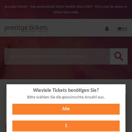
prestige.tickets - Your professional ticket reseller since 2009 - Price may be above or
below face value
(0)
Wieviele Tickets benötigen Sie?
Bitte wählen Sie die gewünschte Anzahl aus.
04
Alle
FEB
2027
1
Alle Termine anzeigen