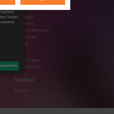
Rechtliches
AGB
 Produkte,
Impressum
rden Cookies
nalisierte
Datenschutz
Cookie-Einstellungen
Bildnachweis
Versand
Hilfe
Häufige Fragen
 akzeptieren
Kontaktformular
Sitemap
Sonstiges
Karriere