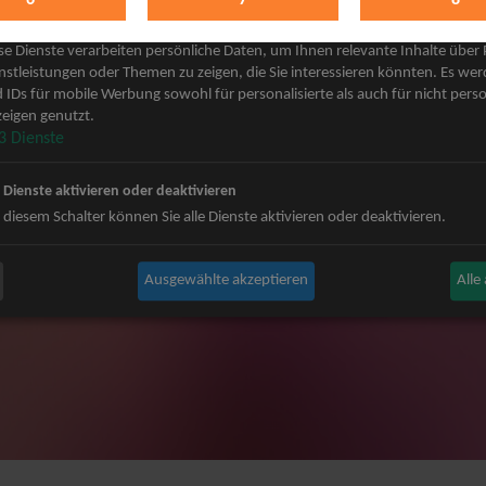
keting
 Grönemeyer Tickets
Judas Priest Tickets
se Dienste verarbeiten persönliche Daten, um Ihnen relevante Inhalte über
ple Tickets
The BossHoss Tickets
nstleistungen oder Themen zu zeigen, die Sie interessieren könnten. Es we
 IDs für mobile Werbung sowohl für personalisierte als auch für nicht perso
Carpendale Tickets
Silbermond Tickets
eigen genutzt.
y & Disko No.1 Tickets
Trailerpark & Friends Tickets
3
Dienste
ets
Bosse Tickets
n Tickets
Anastacia Tickets
e Dienste aktivieren oder deaktivieren
ster Tickets
Simple Plan Tickets
 diesem Schalter können Sie alle Dienste aktivieren oder deaktivieren.
igy Tickets
Nena Tickets
nnor Tickets
Beatrice Egli Tickets
Ausgewählte akzeptieren
Alle
ns BAP Tickets
Roland Kaiser Tickets