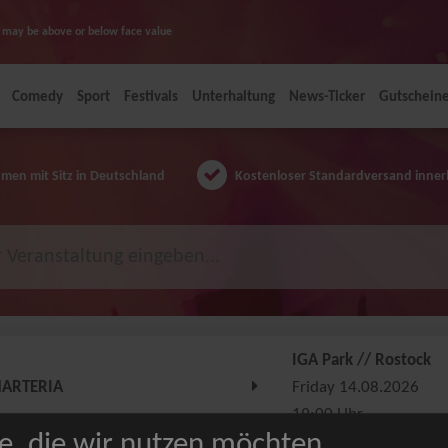
ice may be above or below face value
Comedy
Sport
Festivals
Unterhaltung
News-Ticker
Gutschein
en mit Sitz in Deutschland
Kostenloser Standardversand inner
IGA Park // Rostock
ARTERIA
Friday 14.08.2026
19:00 Uhr
e, die wir nutzen möchten