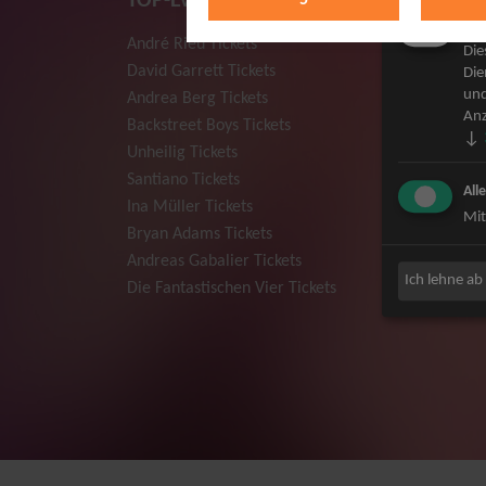
TOP-Events
Mar
André Rieu Tickets
Herbert
Die
David Garrett Tickets
Deep Pur
Die
und
Andrea Berg Tickets
Howard 
Anz
Backstreet Boys Tickets
Jan Dela
↓
Unheilig Tickets
Pur Tick
Santiano Tickets
Bob Dyla
All
Ina Müller Tickets
Mark For
Mit
Bryan Adams Tickets
The Prod
Andreas Gabalier Tickets
Sarah Co
Ich lehne ab
Die Fantastischen Vier Tickets
Niedecke