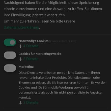
Nachfolgend haben Sie die Möglichkeit, dieser Speicherung
David Garrett Tickets
einzeln zuzustimmen und eine Auswahl zu treffen. Sie können
Andrea Berg Tickets
Ihre Einwilligung jederzeit widerrufen.
Backstreet Boys Tickets
Um mehr zu erfahren, lesen Sie bitte unsere
Unheilig Tickets
Datenschutzerklärung
.
Santiano Tickets
Ina Müller Tickets
Notwendige Cookies
Bryan Adams Tickets
(immer erforderlich)
↓
4
Dienste
Andreas Gabalier Tickets
Die Fantastischen Vier Tickets
Cookies für Marketingzwecke
↓
3
Dienste
Herbert Grönemeyer Tickets
Deep Purple Tickets
Marketing
Howard Carpendale Tickets
Diese Dienste verarbeiten persönliche Daten, um Ihnen
relevante Inhalte über Produkte, Dienstleistungen oder
Jan Delay & Disko No.1 Tickets
Themen zu zeigen, die Sie interessieren könnten. Es werden
Pur Tickets
Cookies und IDs für mobile Werbung sowohl für
Bob Dylan Tickets
personalisierte als auch für nicht personalisierte Anzeigen
Mark Forster Tickets
genutzt.
↓
3
Dienste
The Prodigy Tickets
Sarah Connor Tickets