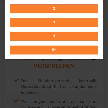
2
Gentleman
Schön & Frölich // Braunschweig
3
Friday 06.11.2026
20:00 Uhr
4
5
+
prestige
tickets
UNSER
.
VERSPRECHEN
Der Standardversand innerhalb
Deutschlands ist für Sie als Kunden stets
kostenlos.
Wir mögen es einfach, klar und
transparent: In unserem Angebot finden