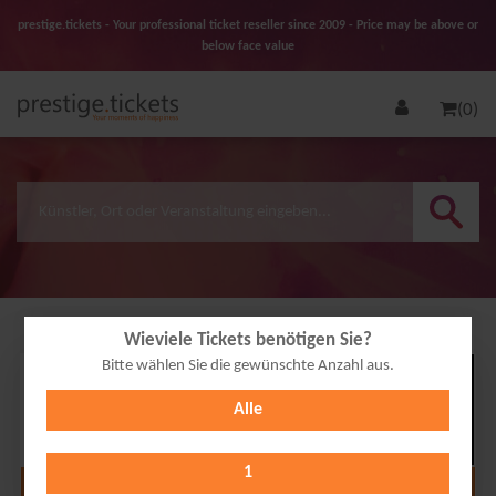
prestige.tickets - Your professional ticket reseller since 2009 - Price may be above or
below face value
(0)
Wieviele Tickets benötigen Sie?
Bitte wählen Sie die gewünschte Anzahl aus.
06
Alle
NOV
2026
1
Alle Termine anzeigen