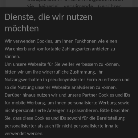
Sie keinerlei verwirrende Gebühren,
Zusatzangebote oder ähnliches.
Dienste, die wir nutzen
Sie erhalten ausschließlich
möchten
zusammenhängende Sitzplätze, welche
nach der Bestplatzbuchung vergeben
Wir verwenden Cookies, um Ihnen Funktionen wie einen
werden.
Warenkorb und komfortable Zahlungsarten anbieten zu
können.
Sollte eine gewünschte Kategorie einmal
Um unsere Webseite für Sie weiter verbessern zu können,
wider Erwarten doch nicht verfügbar
bitten wir um Ihre widerrufliche Zustimmung, Ihr
sein, erhalten Sie von uns Tickets für die
Nutzungsverhalten in pseudonymisierter Form zu erfassen und
nächst bessere Kategorie. Und das
so die Nutzung unserer Webseite analysieren zu können.
kostenfrei und völlig automatisch.
Darüber hinaus nutzen wir und unsere Partner Cookies und IDs
für mobile Werbung, um Ihnen personalisierte Werbung sowie
nicht-personalisierte Anzeigen zu präsentieren. Bitte beachten
Sie, dass diese Cookies und IDs sowohl für die Bereitstellung
TOP-Events
personalisierter als auch für nicht-personalisierte Inhalte
verwendet werden.
André Rieu Tickets