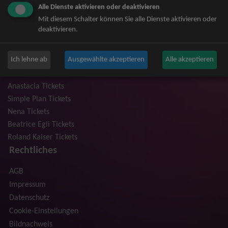
Alle Dienste aktivieren oder deaktivieren
Niedeckens BAP Tickets
Mit diesem Schalter können Sie alle Dienste aktivieren oder
Judas Priest Tickets
deaktivieren.
The BossHoss Tickets
Silbermond Tickets
Ich lehne ab
Ausgewählte akzeptieren
Alle akzeptieren
Trailerpark & Friends Tickets
Bosse Tickets
Anastacia Tickets
Simple Plan Tickets
Nena Tickets
Beatrice Egli Tickets
Roland Kaiser Tickets
Rechtliches
AGB
Impressum
Datenschutz
Cookie-Einstellungen
Bildnachweis