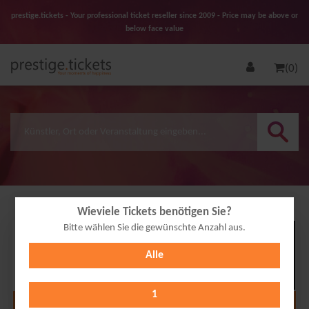
prestige.tickets - Your professional ticket reseller since 2009 - Price may be above or
below face value
(0)
Wieviele Tickets benötigen Sie?
Bitte wählen Sie die gewünschte Anzahl aus.
04
Alle
NOV
2026
1
Alle Termine anzeigen