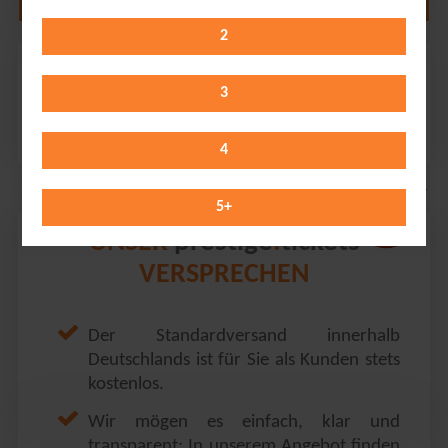
2
Gentleman
Löwensaal // Nürnberg
3
Wednesday 04.11.2026
20:00 Uhr
4
5
+
prestige
tickets
UNSER
.
VERSPRECHEN
Der Standardversand innerhalb
Deutschlands ist für Sie als Kunden stets
kostenlos.
Wir mögen es einfach, klar und
transparent: In unserem Angebot finden