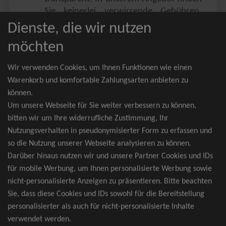
Sie keinerlei verwirrende Gebühren,
Zusatzangebote oder ähnliches.
Dienste, die wir nutzen
Sie erhalten ausschließlich
möchten
zusammenhängende Sitzplätze, welche
nach der Bestplatzbuchung vergeben
Wir verwenden Cookies, um Ihnen Funktionen wie einen
werden.
Warenkorb und komfortable Zahlungsarten anbieten zu
können.
Sollte eine gewünschte Kategorie einmal
Um unsere Webseite für Sie weiter verbessern zu können,
wider Erwarten doch nicht verfügbar
bitten wir um Ihre widerrufliche Zustimmung, Ihr
sein, erhalten Sie von uns Tickets für die
Nutzungsverhalten in pseudonymisierter Form zu erfassen und
nächst bessere Kategorie. Und das
so die Nutzung unserer Webseite analysieren zu können.
kostenfrei und völlig automatisch.
Darüber hinaus nutzen wir und unsere Partner Cookies und IDs
für mobile Werbung, um Ihnen personalisierte Werbung sowie
nicht-personalisierte Anzeigen zu präsentieren. Bitte beachten
Sie, dass diese Cookies und IDs sowohl für die Bereitstellung
TOP-Events
personalisierter als auch für nicht-personalisierte Inhalte
verwendet werden.
André Rieu Tickets