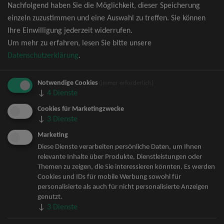
Nachfolgend haben Sie die Möglichkeit, dieser Speicherung
David Garrett Tickets
einzeln zuzustimmen und eine Auswahl zu treffen. Sie können
Andrea Berg Tickets
Ihre Einwilligung jederzeit widerrufen.
Backstreet Boys Tickets
Um mehr zu erfahren, lesen Sie bitte unsere
Unheilig Tickets
Datenschutzerklärung
.
Santiano Tickets
Ina Müller Tickets
Notwendige Cookies
Bryan Adams Tickets
(immer erforderlich)
↓
4
Dienste
Andreas Gabalier Tickets
Die Fantastischen Vier Tickets
Cookies für Marketingzwecke
↓
3
Dienste
Herbert Grönemeyer Tickets
Deep Purple Tickets
Marketing
Howard Carpendale Tickets
Diese Dienste verarbeiten persönliche Daten, um Ihnen
relevante Inhalte über Produkte, Dienstleistungen oder
Jan Delay & Disko No.1 Tickets
Themen zu zeigen, die Sie interessieren könnten. Es werden
Pur Tickets
Cookies und IDs für mobile Werbung sowohl für
Bob Dylan Tickets
personalisierte als auch für nicht personalisierte Anzeigen
Mark Forster Tickets
genutzt.
↓
3
Dienste
The Prodigy Tickets
Sarah Connor Tickets