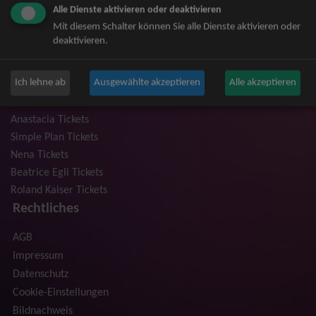
Alle Dienste aktivieren oder deaktivieren
Niedeckens BAP Tickets
Mit diesem Schalter können Sie alle Dienste aktivieren oder
Judas Priest Tickets
deaktivieren.
The BossHoss Tickets
Silbermond Tickets
Ich lehne ab
Ausgewählte akzeptieren
Alle akzeptieren
Trailerpark & Friends Tickets
Bosse Tickets
Anastacia Tickets
Simple Plan Tickets
Nena Tickets
Beatrice Egli Tickets
Roland Kaiser Tickets
Rechtliches
AGB
Impressum
Datenschutz
Cookie-Einstellungen
Bildnachweis