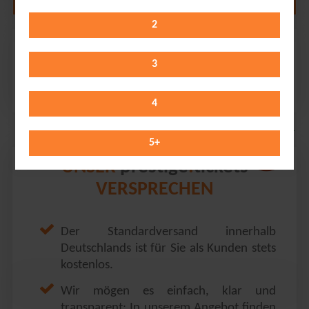
2
Chris Tall
StadtHalle Rostock // Rostock
3
Wednesday 28.10.2026
20:00 Uhr
4
5
+
prestige
tickets
UNSER
.
VERSPRECHEN
Der Standardversand innerhalb
Deutschlands ist für Sie als Kunden stets
kostenlos.
Wir mögen es einfach, klar und
transparent: In unserem Angebot finden