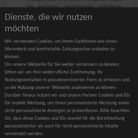
Sie keinerlei verwirrende Gebühren,
Zusatzangebote oder ähnliches.
Dienste, die wir nutzen
Sie erhalten ausschließlich
möchten
zusammenhängende Sitzplätze, welche
nach der Bestplatzbuchung vergeben
Wir verwenden Cookies, um Ihnen Funktionen wie einen
werden.
Warenkorb und komfortable Zahlungsarten anbieten zu
können.
Sollte eine gewünschte Kategorie einmal
Um unsere Webseite für Sie weiter verbessern zu können,
wider Erwarten doch nicht verfügbar
bitten wir um Ihre widerrufliche Zustimmung, Ihr
sein, erhalten Sie von uns Tickets für die
Nutzungsverhalten in pseudonymisierter Form zu erfassen und
nächst bessere Kategorie. Und das
so die Nutzung unserer Webseite analysieren zu können.
kostenfrei und völlig automatisch.
Darüber hinaus nutzen wir und unsere Partner Cookies und IDs
für mobile Werbung, um Ihnen personalisierte Werbung sowie
nicht-personalisierte Anzeigen zu präsentieren. Bitte beachten
Sie, dass diese Cookies und IDs sowohl für die Bereitstellung
TOP-Events
personalisierter als auch für nicht-personalisierte Inhalte
verwendet werden.
André Rieu Tickets