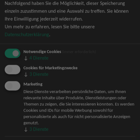
Nachfolgend haben Sie die Möglichkeit, dieser Speicherung
David Garrett Tickets
einzeln zuzustimmen und eine Auswahl zu treffen. Sie können
Andrea Berg Tickets
Ihre Einwilligung jederzeit widerrufen.
Backstreet Boys Tickets
Um mehr zu erfahren, lesen Sie bitte unsere
Unheilig Tickets
Datenschutzerklärung
.
Santiano Tickets
Ina Müller Tickets
Notwendige Cookies
Bryan Adams Tickets
(immer erforderlich)
↓
4
Dienste
Andreas Gabalier Tickets
Die Fantastischen Vier Tickets
Cookies für Marketingzwecke
↓
3
Dienste
Herbert Grönemeyer Tickets
Deep Purple Tickets
Marketing
Howard Carpendale Tickets
Diese Dienste verarbeiten persönliche Daten, um Ihnen
relevante Inhalte über Produkte, Dienstleistungen oder
Jan Delay & Disko No.1 Tickets
Themen zu zeigen, die Sie interessieren könnten. Es werden
Pur Tickets
Cookies und IDs für mobile Werbung sowohl für
Bob Dylan Tickets
personalisierte als auch für nicht personalisierte Anzeigen
Mark Forster Tickets
genutzt.
↓
3
Dienste
The Prodigy Tickets
Sarah Connor Tickets