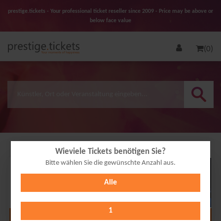
prestige.tickets - Your professional ticket reseller since 2009 - Price may be above or
below face value
(0)
Wieviele Tickets benötigen Sie?
Bitte wählen Sie die gewünschte Anzahl aus.
28
Alle
OCT
2026
1
Alle Termine anzeigen