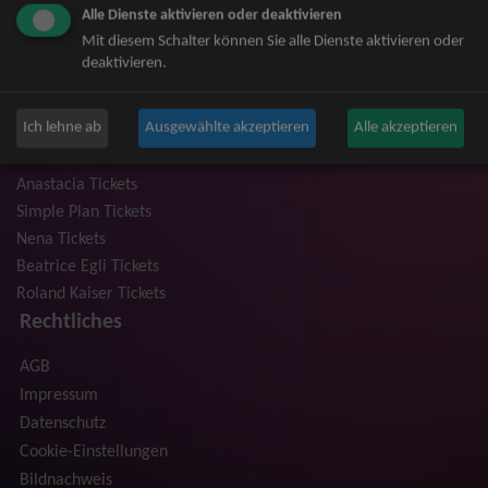
Alle Dienste aktivieren oder deaktivieren
Niedeckens BAP Tickets
Mit diesem Schalter können Sie alle Dienste aktivieren oder
Judas Priest Tickets
deaktivieren.
The BossHoss Tickets
Silbermond Tickets
Ich lehne ab
Ausgewählte akzeptieren
Alle akzeptieren
Trailerpark & Friends Tickets
Bosse Tickets
Anastacia Tickets
Simple Plan Tickets
Nena Tickets
Beatrice Egli Tickets
Roland Kaiser Tickets
Rechtliches
AGB
Impressum
Datenschutz
Cookie-Einstellungen
Bildnachweis