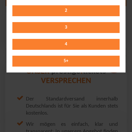
2
Annett Louisan
Stadthalle Chemnitz, Großer Saal // Chemnitz
3
Wednesday 14.10.2026
19:30 Uhr
4
5
+
prestige
tickets
UNSER
.
VERSPRECHEN
Der Standardversand innerhalb
Deutschlands ist für Sie als Kunden stets
kostenlos.
Wir mögen es einfach, klar und
transparent: In unserem Angebot finden