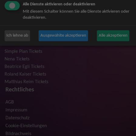
Alle Dienste aktivieren oder deaktivieren
Niedeckens BAP Tickets
Mit diesem Schalter können Sie alle Dienste aktivieren oder
Judas Priest Tickets
deaktivieren.
The BossHoss Tickets
Silbermond Tickets
Ich lehne ab
Ausgewählte akzeptieren
Alle akzeptieren
Trailerpark & Friends Tickets
Anastacia Tickets
Simple Plan Tickets
Nena Tickets
Beatrice Egli Tickets
Roland Kaiser Tickets
Matthias Reim Tickets
Rechtliches
AGB
Impressum
Datenschutz
Cookie-Einstellungen
Bildnachweis