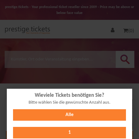
prestige.tickets - Your professional ticket reseller since 2009 - Price may be above or
below face value
(0)
Wieviele Tickets benötigen Sie?
Bitte wählen Sie die gewünschte Anzahl aus.
14
Alle
OCT
2026
1
Alle Termine anzeigen