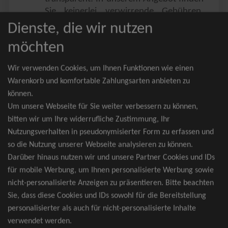
Sie keinerlei verwirrende Gebühren,
Zusatzangebote oder ähnliches.
Dienste, die wir nutzen
Sie erhalten ausschließlich
möchten
zusammenhängende Sitzplätze, welche
nach der Bestplatzbuchung vergeben
Wir verwenden Cookies, um Ihnen Funktionen wie einen
werden.
Warenkorb und komfortable Zahlungsarten anbieten zu
können.
Sollte eine gewünschte Kategorie einmal
Um unsere Webseite für Sie weiter verbessern zu können,
wider Erwarten doch nicht verfügbar
bitten wir um Ihre widerrufliche Zustimmung, Ihr
sein, erhalten Sie von uns Tickets für die
Nutzungsverhalten in pseudonymisierter Form zu erfassen und
nächst bessere Kategorie. Und das
so die Nutzung unserer Webseite analysieren zu können.
kostenfrei und völlig automatisch.
Darüber hinaus nutzen wir und unsere Partner Cookies und IDs
für mobile Werbung, um Ihnen personalisierte Werbung sowie
nicht-personalisierte Anzeigen zu präsentieren. Bitte beachten
Sie, dass diese Cookies und IDs sowohl für die Bereitstellung
TOP-Events
personalisierter als auch für nicht-personalisierte Inhalte
verwendet werden.
André Rieu Tickets