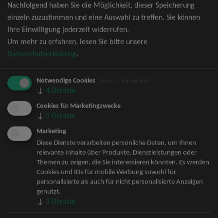
Nachfolgend haben Sie die Möglichkeit, dieser Speicherung
David Garrett Tickets
einzeln zuzustimmen und eine Auswahl zu treffen. Sie können
Andrea Berg Tickets
Ihre Einwilligung jederzeit widerrufen.
Backstreet Boys Tickets
Um mehr zu erfahren, lesen Sie bitte unsere
Unheilig Tickets
Datenschutzerklärung
.
Santiano Tickets
Ina Müller Tickets
Notwendige Cookies
Bryan Adams Tickets
(immer erforderlich)
↓
4
Dienste
Andreas Gabalier Tickets
Die Fantastischen Vier Tickets
Cookies für Marketingzwecke
↓
3
Dienste
Herbert Grönemeyer Tickets
Deep Purple Tickets
Marketing
Howard Carpendale Tickets
Diese Dienste verarbeiten persönliche Daten, um Ihnen
relevante Inhalte über Produkte, Dienstleistungen oder
Jan Delay & Disko No.1 Tickets
Themen zu zeigen, die Sie interessieren könnten. Es werden
Pur Tickets
Cookies und IDs für mobile Werbung sowohl für
Bob Dylan Tickets
personalisierte als auch für nicht personalisierte Anzeigen
Mark Forster Tickets
genutzt.
↓
3
Dienste
The Prodigy Tickets
Sarah Connor Tickets