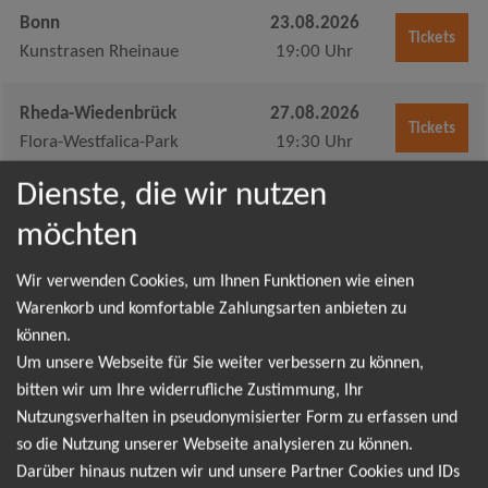
Bonn
23.08.2026
Tickets
Kunstrasen Rheinaue
19:00 Uhr
Rheda-Wiedenbrück
27.08.2026
Tickets
Flora-Westfalica-Park
19:30 Uhr
Dienste, die wir nutzen
Wilhelmshaven
10.09.2026
Tickets
möchten
Festplatz am Sportforum
19:30 Uhr
Wir verwenden Cookies, um Ihnen Funktionen wie einen
Hamburg
11.09.2026
Warenkorb und komfortable Zahlungsarten anbieten zu
Tickets
Stadtpark Freilichtbühne
18:30 Uhr
können.
Um unsere Webseite für Sie weiter verbessern zu können,
Lennestadt
19.09.2026
bitten wir um Ihre widerrufliche Zustimmung, Ihr
Tickets
Elspe Festival Freilichtbühne
18:30 Uhr
Nutzungsverhalten in pseudonymisierter Form zu erfassen und
so die Nutzung unserer Webseite analysieren zu können.
Darüber hinaus nutzen wir und unsere Partner Cookies und IDs