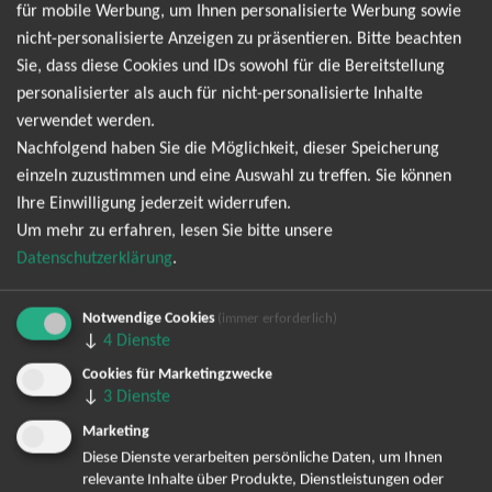
The BossHoss
für mobile Werbung, um Ihnen personalisierte Werbung sowie
nicht-personalisierte Anzeigen zu präsentieren. Bitte beachten
Erleben Sie The BossHoss live und sichern Sie sich jetzt Ihre
Sie, dass diese Cookies und IDs sowohl für die Bereitstellung
Tickets für das nächste Konzert der Kultband aus Berlin. Seit
personalisierter als auch für nicht-personalisierte Inhalte
ihrer Gründung haben The BossHoss mit ihrem einzigartigen
verwendet werden.
Mix aus Rock, Country und Blues die deutsche Musikszene
Nachfolgend haben Sie die Möglichkeit, dieser Speicherung
geprägt und sind längst weit über die Grenzen hinaus bekannt.
einzeln zuzustimmen und eine Auswahl zu treffen. Sie können
Mit energiegeladenen Shows, rauem Sound und jeder Menge
Ihre Einwilligung jederzeit widerrufen.
Charisma verwandeln die Musiker jede Bühne in eine Party, die
Um mehr zu erfahren, lesen Sie bitte unsere
man nicht so schnell vergisst. Wer The BossHoss einmal live
Datenschutzerklärung
.
erlebt hat, weiß, dass hier kein Fuß stillsteht und jedes Konzert
ein echtes Highlight ist. Die Nachfrage nach Tickets für The
Notwendige Cookies
(immer erforderlich)
BossHoss ist groß, denn ihre Konzerte sind regelmäßig
↓
4
Dienste
ausverkauft. Ob in kleinen Clubs oder auf großen
Cookies für Marketingzwecke
Festivalbühnen – die Band liefert immer eine Show, die Fans
↓
3
Dienste
und Neulinge gleichermaßen begeistert. Wenn Sie dabei sein
wollen, sollten Sie sich frühzeitig Ihre Karten sichern, bevor die
Marketing
besten Plätze vergeben sind. Jetzt Tickets für The BossHoss
Diese Dienste verarbeiten persönliche Daten, um Ihnen
relevante Inhalte über Produkte, Dienstleistungen oder
kaufen und hautnah erleben, wie die Cowboys aus Berlin mit