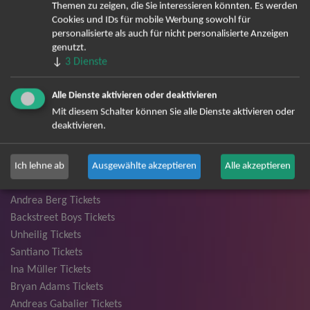
Themen zu zeigen, die Sie interessieren könnten. Es werden
ihrem unverwechselbaren Sound das Publikum in Stimmung
Cookies und IDs für mobile Werbung sowohl für
bringen.
personalisierte als auch für nicht personalisierte Anzeigen
genutzt.
Back to the Boots - Summer 2026
↓
3
Dienste
Alle Dienste aktivieren oder deaktivieren
Mit diesem Schalter können Sie alle Dienste aktivieren oder
deaktivieren.
TOP-Events
André Rieu Tickets
Ich lehne ab
Ausgewählte akzeptieren
Alle akzeptieren
David Garrett Tickets
Andrea Berg Tickets
Backstreet Boys Tickets
Unheilig Tickets
Santiano Tickets
Ina Müller Tickets
Bryan Adams Tickets
Andreas Gabalier Tickets