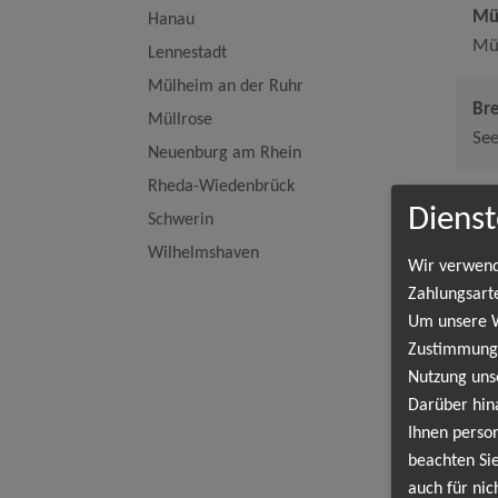
Mü
Hanau
Mü
Lennestadt
Mülheim an der Ruhr
Br
Müllrose
Se
Neuenburg am Rhein
Rheda-Wiedenbrück
Sc
Dienst
Schwerin
Fre
Wilhelmshaven
Wir verwend
Mü
Zahlungsart
Um unsere We
Od
Zustimmung,
Nutzung uns
Ne
Darüber hin
Rhe
Ihnen person
beachten Sie
Cre
auch für nic