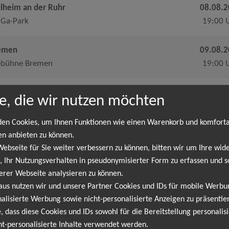
lheim an der Ruhr
08.08.
Ga-Park
19:00 
emen
09.08.
ebühne Bremen
19:00 
hwerin
14.08.
e, die wir nutzen möchten
ilichtbühne Schlossgarten
19:00 
en Cookies, um Ihnen Funktionen wie einen Warenkorb und komfort
llrose
15.08.
en anbieten zu können.
bseite für Sie weiter verbessern zu können, bitten wir um Ihre wide
erland Mühlenwerke
19:30 
 Ihr Nutzungsverhalten in pseudonymisierter Form zu erfassen und s
erer Webseite analysieren zu können.
uenburg am Rhein
21.08.
aus nutzen wir und unsere Partner Cookies und IDs für mobile Werb
in Feier Festival
20:00 
alisierte Werbung sowie nicht-personalisierte Anzeigen zu präsentier
, dass diese Cookies und IDs sowohl für die Bereitstellung personalisi
uzburg bei Eisenach
22.08.
ht-personalisierte Inhalte verwendet werden.