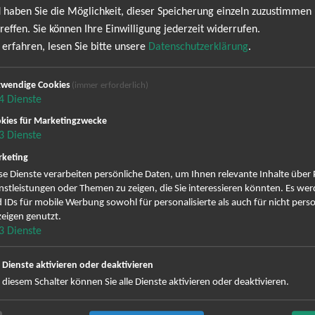
g Creuzburg
19:30 
 haben Sie die Möglichkeit, dieser Speicherung einzeln zuzustimmen
reffen. Sie können Ihre Einwilligung jederzeit widerrufen.
nn
23.08.
erfahren, lesen Sie bitte unsere
Datenschutzerklärung
.
strasen Rheinaue
19:00 
wendige Cookies
(immer erforderlich)
4
Dienste
eda-Wiedenbrück
27.08.
kies für Marketingzwecke
ra-Westfalica-Park
19:30 
3
Dienste
keting
lhelmshaven
10.09.
se Dienste verarbeiten persönliche Daten, um Ihnen relevante Inhalte über
tplatz am Sportforum
19:30 
nstleistungen oder Themen zu zeigen, die Sie interessieren könnten. Es we
 IDs für mobile Werbung sowohl für personalisierte als auch für nicht perso
eigen genutzt.
mburg
11.09.
3
Dienste
dtpark Freilichtbühne
18:30 
e Dienste aktivieren oder deaktivieren
nnestadt
19.09.
 diesem Schalter können Sie alle Dienste aktivieren oder deaktivieren.
pe Festival Freilichtbühne
18:30 