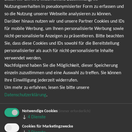
Judas Priest sind legendär und lassen die Herzen der Fans
Nutzungsverhalten in pseudonymisierter Form zu erfassen und
höher schlagen. Die Band ist berühmt für ihre
so die Nutzung unserer Webseite analysieren zu können.
energiegeladenen Shows, bei denen sie Klassiker wie "Breaking
Darüber hinaus nutzen wir und unsere Partner Cookies und IDs
the Law", "Painkiller", "You've Got Another Thing Comin'" und
für mobile Werbung, um Ihnen personalisierte Werbung sowie
"Electric Eye" zum Besten geben. Ihre Bühnenpräsenz ist
nicht-personalisierte Anzeigen zu präsentieren. Bitte beachten
elektrisierend, und die Fans werden von der ersten Sekunde an
Sie, dass diese Cookies und IDs sowohl für die Bereitstellung
in den Bann gezogen. Sichere dir deine Tickets für das
personalisierter als auch für nicht-personalisierte Inhalte
kommende Judas Priest Konzert und tauche ein in die Welt des
verwendet werden.
Heavy Metal
Nachfolgend haben Sie die Möglichkeit, dieser Speicherung
einzeln zuzustimmen und eine Auswahl zu treffen. Sie können
Faithkeepers 2026
Ihre Einwilligung jederzeit widerrufen.
Um mehr zu erfahren, lesen Sie bitte unsere
Datenschutzerklärung
.
TOP-Events
Notwendige Cookies
(immer erforderlich)
↓
4
Dienste
André Rieu Tickets
Cookies für Marketingzwecke
David Garrett Tickets