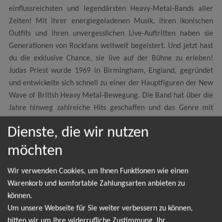
einflussreichsten und legendärsten Heavy-Metal-Bands aller
Zeiten! Mit ihrer energiegeladenen Musik, ihren ikonischen
Outfits und ihren unvergesslichen Live-Auftritten haben sie
Generationen von Rockfans weltweit begeistert. Und jetzt hast
du die exklusive Chance, sie live auf der Bühne zu erleben!
Judas Priest wurde 1969 in Birmingham, England, gegründet
und entwickelte sich schnell zu einer der Hauptfiguren der New
Wave of British Heavy Metal-Bewegung. Die Band hat über die
Jahre hinweg zahlreiche Hits geschaffen und das Genre mit
ihrer einzigartigen Mischung aus kraftvollem Gesang,
Dienste, die wir nutzen
brachialen Gitarrenriffs und mitreißenden Texten geprägt. Rob
Halford, der charismatische Frontmann der Band, ist bekannt
möchten
für seine beeindruckende Stimme und sein markantes
Auftreten in Lederkleidung, was ihm den Spitznamen "The
Wir verwenden Cookies, um Ihnen Funktionen wie einen
Metal God" eingebracht hat. Zusammen mit den talentierten
Warenkorb und komfortable Zahlungsarten anbieten zu
Gitarristen Glenn Tipton und Richie Faulkner, dem Bassisten
können.
Ian Hill und dem Schlagzeuger Scott Travis erschaffen sie einen
Um unsere Webseite für Sie weiter verbessern zu können,
Sound, der die Massen mitreißen kann. Die Live-Auftritte von
bitten wir um Ihre widerrufliche Zustimmung, Ihr