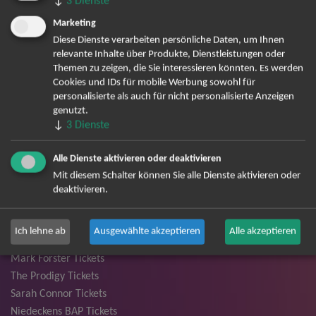
↓
3
Dienste
Andrea Berg Tickets
Marketing
Backstreet Boys Tickets
Diese Dienste verarbeiten persönliche Daten, um Ihnen
Unheilig Tickets
relevante Inhalte über Produkte, Dienstleistungen oder
Santiano Tickets
Themen zu zeigen, die Sie interessieren könnten. Es werden
Ina Müller Tickets
Cookies und IDs für mobile Werbung sowohl für
personalisierte als auch für nicht personalisierte Anzeigen
Bryan Adams Tickets
genutzt.
Andreas Gabalier Tickets
↓
3
Dienste
Die Fantastischen Vier Tickets
Herbert Grönemeyer Tickets
Alle Dienste aktivieren oder deaktivieren
Deep Purple Tickets
Mit diesem Schalter können Sie alle Dienste aktivieren oder
Howard Carpendale Tickets
deaktivieren.
Jan Delay & Disko No.1 Tickets
Pur Tickets
Ich lehne ab
Ausgewählte akzeptieren
Alle akzeptieren
Bob Dylan Tickets
Mark Forster Tickets
The Prodigy Tickets
Sarah Connor Tickets
Niedeckens BAP Tickets