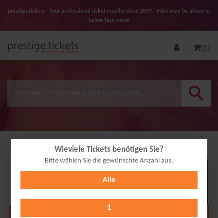
prestige.tickets - Your professional ticket reseller since 2009 - Price may be above or
below face value
(0)
Wieviele Tickets benötigen Sie?
Bitte wählen Sie die gewünschte Anzahl aus.
23
Alle
AUG
2026
1
Alle Termine anzeigen