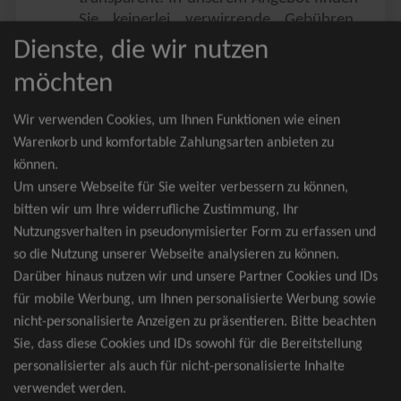
Sie keinerlei verwirrende Gebühren,
Zusatzangebote oder ähnliches.
Dienste, die wir nutzen
Sie erhalten ausschließlich
möchten
zusammenhängende Sitzplätze, welche
nach der Bestplatzbuchung vergeben
Wir verwenden Cookies, um Ihnen Funktionen wie einen
werden.
Warenkorb und komfortable Zahlungsarten anbieten zu
können.
Sollte eine gewünschte Kategorie einmal
Um unsere Webseite für Sie weiter verbessern zu können,
wider Erwarten doch nicht verfügbar
bitten wir um Ihre widerrufliche Zustimmung, Ihr
sein, erhalten Sie von uns Tickets für die
Nutzungsverhalten in pseudonymisierter Form zu erfassen und
nächst bessere Kategorie. Und das
so die Nutzung unserer Webseite analysieren zu können.
kostenfrei und völlig automatisch.
Darüber hinaus nutzen wir und unsere Partner Cookies und IDs
für mobile Werbung, um Ihnen personalisierte Werbung sowie
nicht-personalisierte Anzeigen zu präsentieren. Bitte beachten
Sie, dass diese Cookies und IDs sowohl für die Bereitstellung
TOP-Events
personalisierter als auch für nicht-personalisierte Inhalte
verwendet werden.
André Rieu Tickets