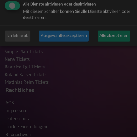
Alle Dienste aktivieren oder deaktivieren
Niedeckens BAP Tickets
Mit diesem Schalter können Sie alle Dienste aktivieren oder
Judas Priest Tickets
deaktivieren.
The BossHoss Tickets
Silbermond Tickets
Ich lehne ab
Ausgewählte akzeptieren
Alle akzeptieren
Trailerpark & Friends Tickets
Anastacia Tickets
Simple Plan Tickets
Nena Tickets
Beatrice Egli Tickets
Roland Kaiser Tickets
Matthias Reim Tickets
Rechtliches
AGB
Impressum
Datenschutz
Cookie-Einstellungen
Bildnachweis