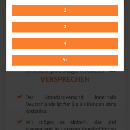
2
Judas Priest
Loreley Freilichtbühne // St. Goarshausen / Loreley
3
Sunday 23.08.2026
19:00 Uhr
4
5
+
prestige
tickets
UNSER
.
VERSPRECHEN
Der Standardversand innerhalb
Deutschlands ist für Sie als Kunden stets
kostenlos.
Wir mögen es einfach, klar und
transparent: In unserem Angebot finden