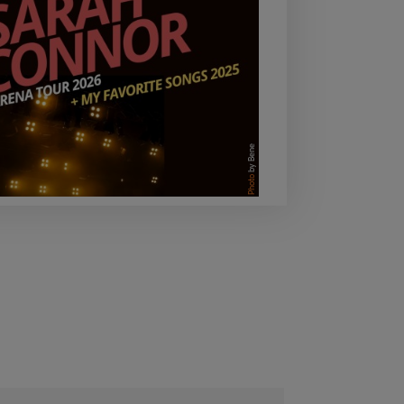
by Bene
Photo