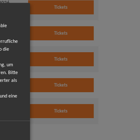
2026
Tickets
 Uhr
able
2026
Tickets
 Uhr
rrufliche
o die
2026
Tickets
 Uhr
ung, um
en. Bitte
erter als
2026
Tickets
 Uhr
 und eine
2026
Tickets
 Uhr