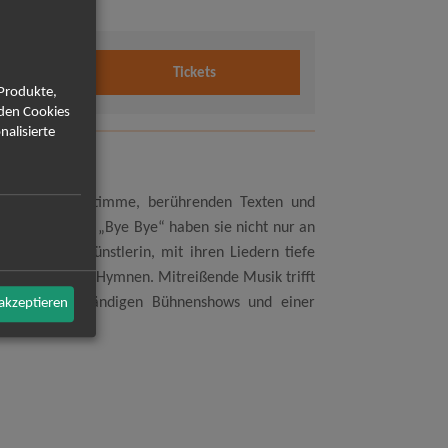
2026
Tickets
Uhr
 Produkte,
rden Cookies
nalisierte
er kraftvollen Stimme, berührenden Texten und
n du bist“ und „Bye Bye“ haben sie nicht nur an
eine andere Künstlerin, mit ihren Liedern tiefe
raftvollen Pop-Hymnen. Mitreißende Musik trifft
ell – mit aufwändigen Bühnenshows und einer
 akzeptieren
kets!