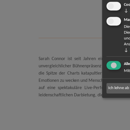
Ter
Coo
↓
Os
Mar
Fre
Die
Die
und
Anz
↓
Sarah Connor ist seit Jahren eine der erfolg
All
unvergleichlicher Bühnenpräsenz begeistert sie
Mit
die Spitze der Charts katapultiert, sondern au
Emotionen zu wecken und Menschen zu berühren. 
auf eine spektakuläre Live-Performance! Sa
Ich lehne ab
leidenschaftlichen Darbietung, die Sie nicht verp