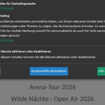
mine
kies für Marketingzwecke
3
Dienste
terholz-Scharmbeck
28.08.
keting
igelände an der Stadthalle
19:30 
se Dienste verarbeiten persönliche Daten, um Ihnen relevante Inhalte über
nstleistungen oder Themen zu zeigen, die Sie interessieren könnten. Es we
 IDs für mobile Werbung sowohl für personalisierte als auch für nicht perso
eigen genutzt.
Sarah Connor
3
Dienste
reichsten und bekanntesten Künstlerinnen Deutschlands. Mit ihr
e Dienste aktivieren oder deaktivieren
 immer wieder Tausende von Fans. Ihre Hits wie „Vincent“, „Wie schö
 diesem Schalter können Sie alle Dienste aktivieren oder deaktivieren.
ch in die Herzen ihrer Zuhörer. Sarah Connor schafft es wie kaum 
Jedes Konzert ist eine Reise durch ihre gefühlvollen Balladen und k
rah Connor überzeugt nicht nur musikalisch, sondern auch visu
Ausgewählte akzeptieren
Alle
assen sollten. Seien Sie dabei und sichern Sie sich noch heute Ihre Tic
Arena-Tour 2026
Wilde Nächte - Open Air 2026