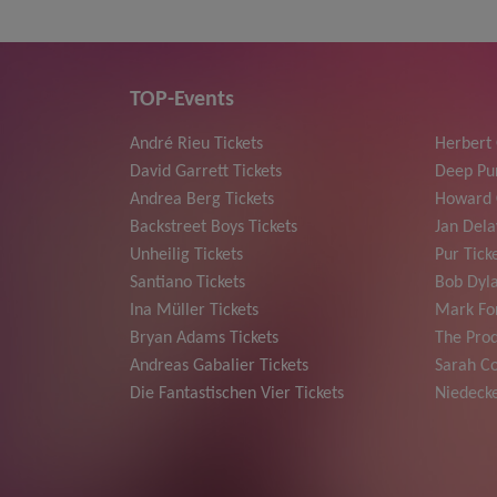
TOP-Events
André Rieu Tickets
Herbert
David Garrett Tickets
Deep Pur
Andrea Berg Tickets
Howard 
Backstreet Boys Tickets
Jan Dela
Unheilig Tickets
Pur Tick
Santiano Tickets
Bob Dyla
Ina Müller Tickets
Mark For
Bryan Adams Tickets
The Prod
Andreas Gabalier Tickets
Sarah Co
Die Fantastischen Vier Tickets
Niedecke