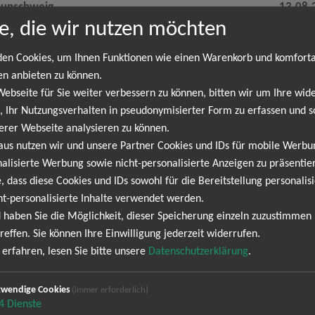
aunschweig
13.08.
e, die wir nutzen möchten
lksbank BraWo Bühne
19:00
en Cookies, um Ihnen Funktionen wie einen Warenkorb und komfort
nabrück
14.08.
en anbieten zu können.
loss Osnabrück
18:00
bseite für Sie weiter verbessern zu können, bitten wir um Ihre wide
 Ihr Nutzungsverhalten in pseudonymisierter Form zu erfassen und s
lin
15.08.
erer Webseite analysieren zu können.
ldbühne
19:30
aus nutzen wir und unsere Partner Cookies und IDs für mobile Werb
alisierte Werbung sowie nicht-personalisierte Anzeigen zu präsentier
, dass diese Cookies und IDs sowohl für die Bereitstellung personalisi
chsal
26.08.
ht-personalisierte Inhalte verwendet werden.
lossgarten / Schloss Bruchsal
19:30
 haben Sie die Möglichkeit, dieser Speicherung einzeln zuzustimmen
reffen. Sie können Ihre Einwilligung jederzeit widerrufen.
burg
27.08.
erfahren, lesen Sie bitte unsere
Datenschutzerklärung
.
lossplatz
20:00
wendige Cookies
(immer erforderlich)
4
Dienste