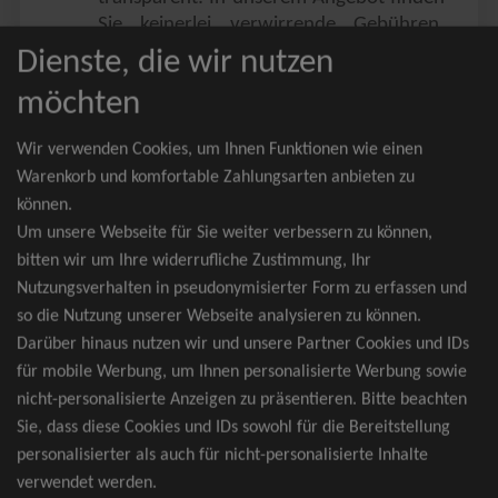
Sie keinerlei verwirrende Gebühren,
Zusatzangebote oder ähnliches.
Dienste, die wir nutzen
Sie erhalten ausschließlich
möchten
zusammenhängende Sitzplätze, welche
nach der Bestplatzbuchung vergeben
Wir verwenden Cookies, um Ihnen Funktionen wie einen
werden.
Warenkorb und komfortable Zahlungsarten anbieten zu
können.
Sollte eine gewünschte Kategorie einmal
Um unsere Webseite für Sie weiter verbessern zu können,
wider Erwarten doch nicht verfügbar
bitten wir um Ihre widerrufliche Zustimmung, Ihr
sein, erhalten Sie von uns Tickets für die
Nutzungsverhalten in pseudonymisierter Form zu erfassen und
nächst bessere Kategorie. Und das
so die Nutzung unserer Webseite analysieren zu können.
kostenfrei und völlig automatisch.
Darüber hinaus nutzen wir und unsere Partner Cookies und IDs
für mobile Werbung, um Ihnen personalisierte Werbung sowie
nicht-personalisierte Anzeigen zu präsentieren. Bitte beachten
Sie, dass diese Cookies und IDs sowohl für die Bereitstellung
TOP-Events
personalisierter als auch für nicht-personalisierte Inhalte
verwendet werden.
André Rieu Tickets