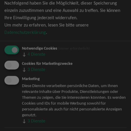
Nachfolgend haben Sie die Möglichkeit, dieser Speicherung
David Garrett Tickets
einzeln zuzustimmen und eine Auswahl zu treffen. Sie können
Andrea Berg Tickets
Ihre Einwilligung jederzeit widerrufen.
Backstreet Boys Tickets
Um mehr zu erfahren, lesen Sie bitte unsere
Unheilig Tickets
Datenschutzerklärung
.
Santiano Tickets
Ina Müller Tickets
Notwendige Cookies
Bryan Adams Tickets
(immer erforderlich)
↓
4
Dienste
Andreas Gabalier Tickets
Die Fantastischen Vier Tickets
Cookies für Marketingzwecke
↓
3
Dienste
Herbert Grönemeyer Tickets
Deep Purple Tickets
Marketing
Howard Carpendale Tickets
Diese Dienste verarbeiten persönliche Daten, um Ihnen
relevante Inhalte über Produkte, Dienstleistungen oder
Jan Delay & Disko No.1 Tickets
Themen zu zeigen, die Sie interessieren könnten. Es werden
Pur Tickets
Cookies und IDs für mobile Werbung sowohl für
Bob Dylan Tickets
personalisierte als auch für nicht personalisierte Anzeigen
Mark Forster Tickets
genutzt.
↓
3
Dienste
The Prodigy Tickets
Sarah Connor Tickets