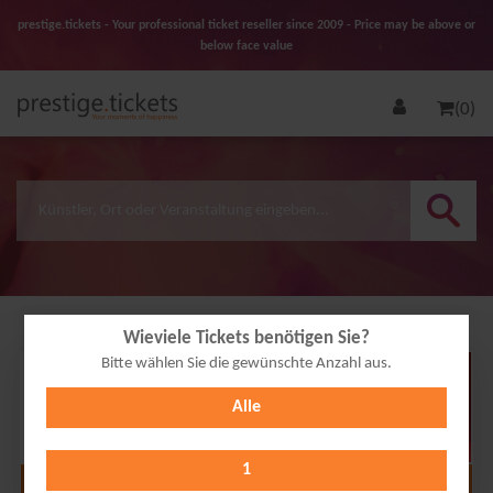
prestige.tickets - Your professional ticket reseller since 2009 - Price may be above or
below face value
(0)
Wieviele Tickets benötigen Sie?
Bitte wählen Sie die gewünschte Anzahl aus.
12
Alle
NOV
2026
1
Alle Termine anzeigen