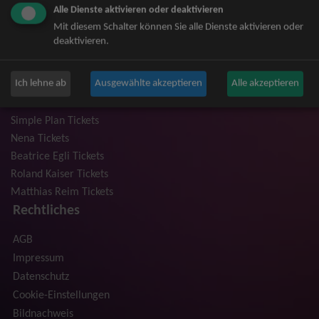
Alle Dienste aktivieren oder deaktivieren
Niedeckens BAP Tickets
Mit diesem Schalter können Sie alle Dienste aktivieren oder
Judas Priest Tickets
deaktivieren.
The BossHoss Tickets
Silbermond Tickets
Ich lehne ab
Ausgewählte akzeptieren
Alle akzeptieren
Trailerpark & Friends Tickets
Anastacia Tickets
Simple Plan Tickets
Nena Tickets
Beatrice Egli Tickets
Roland Kaiser Tickets
Matthias Reim Tickets
Rechtliches
AGB
Impressum
Datenschutz
Cookie-Einstellungen
Bildnachweis