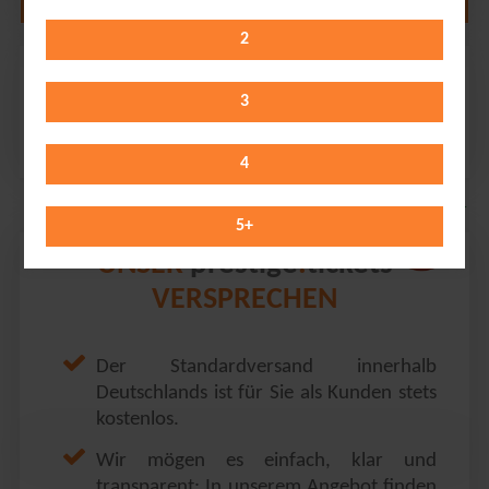
2
Ina Müller
StadtHalle Rostock // Rostock
3
Thursday 12.11.2026
20:00 Uhr
4
5
+
prestige
tickets
UNSER
.
VERSPRECHEN
Der Standardversand innerhalb
Deutschlands ist für Sie als Kunden stets
kostenlos.
Wir mögen es einfach, klar und
transparent: In unserem Angebot finden