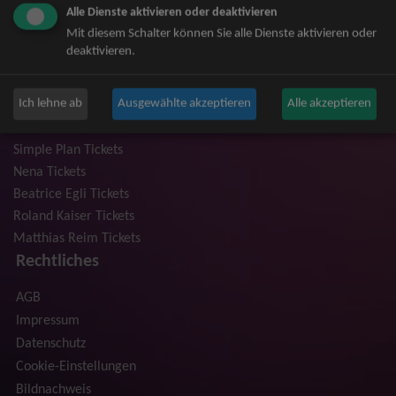
Alle Dienste aktivieren oder deaktivieren
Niedeckens BAP Tickets
Mit diesem Schalter können Sie alle Dienste aktivieren oder
Judas Priest Tickets
deaktivieren.
The BossHoss Tickets
Silbermond Tickets
Ich lehne ab
Ausgewählte akzeptieren
Alle akzeptieren
Trailerpark & Friends Tickets
Anastacia Tickets
Simple Plan Tickets
Nena Tickets
Beatrice Egli Tickets
Roland Kaiser Tickets
Matthias Reim Tickets
Rechtliches
AGB
Impressum
Datenschutz
Cookie-Einstellungen
Bildnachweis