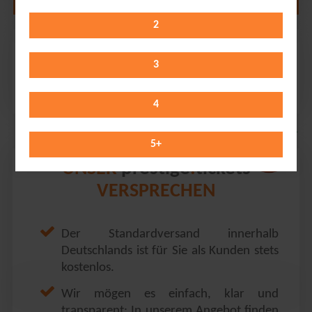
2
Santiano
Freilichtbühne am Kalkberg // Bad Segeberg
3
Saturday 22.05.2027
19:00 Uhr
4
5
+
prestige
tickets
UNSER
.
VERSPRECHEN
Der Standardversand innerhalb
Deutschlands ist für Sie als Kunden stets
kostenlos.
Wir mögen es einfach, klar und
transparent: In unserem Angebot finden