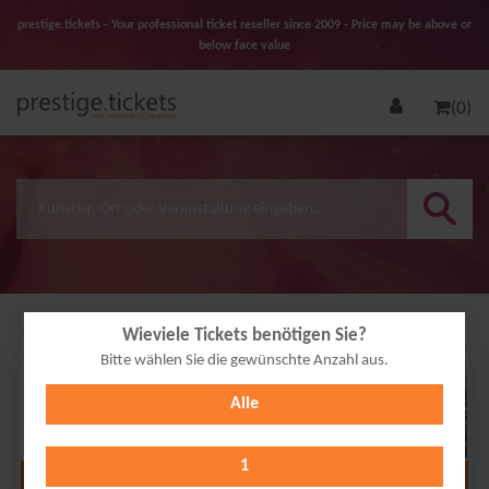
prestige.tickets - Your professional ticket reseller since 2009 - Price may be above or
below face value
(0)
Wieviele Tickets benötigen Sie?
Bitte wählen Sie die gewünschte Anzahl aus.
22
Alle
MAY
2027
1
Alle Termine anzeigen