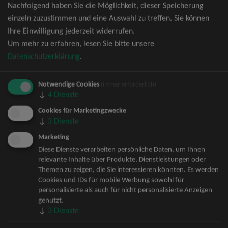
Nachfolgend haben Sie die Möglichkeit, dieser Speicherung
David Garrett Tickets
einzeln zuzustimmen und eine Auswahl zu treffen. Sie können
Andrea Berg Tickets
Ihre Einwilligung jederzeit widerrufen.
Backstreet Boys Tickets
Um mehr zu erfahren, lesen Sie bitte unsere
Unheilig Tickets
Datenschutzerklärung
.
Santiano Tickets
Ina Müller Tickets
Notwendige Cookies
Bryan Adams Tickets
(immer erforderlich)
↓
4
Dienste
Andreas Gabalier Tickets
Die Fantastischen Vier Tickets
Cookies für Marketingzwecke
↓
3
Dienste
Herbert Grönemeyer Tickets
Deep Purple Tickets
Marketing
Howard Carpendale Tickets
Diese Dienste verarbeiten persönliche Daten, um Ihnen
relevante Inhalte über Produkte, Dienstleistungen oder
Jan Delay & Disko No.1 Tickets
Themen zu zeigen, die Sie interessieren könnten. Es werden
Pur Tickets
Cookies und IDs für mobile Werbung sowohl für
Bob Dylan Tickets
personalisierte als auch für nicht personalisierte Anzeigen
Mark Forster Tickets
genutzt.
↓
3
Dienste
The Prodigy Tickets
Sarah Connor Tickets