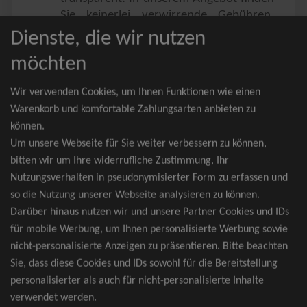
Sie keinerlei verwirrende Gebühren,
Zusatzangebote oder ähnliches.
Dienste, die wir nutzen
Sie erhalten ausschließlich
möchten
zusammenhängende Sitzplätze, welche
nach der Bestplatzbuchung vergeben
Wir verwenden Cookies, um Ihnen Funktionen wie einen
werden.
Warenkorb und komfortable Zahlungsarten anbieten zu
können.
Sollte eine gewünschte Kategorie einmal
Um unsere Webseite für Sie weiter verbessern zu können,
wider Erwarten doch nicht verfügbar
bitten wir um Ihre widerrufliche Zustimmung, Ihr
sein, erhalten Sie von uns Tickets für die
Nutzungsverhalten in pseudonymisierter Form zu erfassen und
nächst bessere Kategorie. Und das
so die Nutzung unserer Webseite analysieren zu können.
kostenfrei und völlig automatisch.
Darüber hinaus nutzen wir und unsere Partner Cookies und IDs
für mobile Werbung, um Ihnen personalisierte Werbung sowie
nicht-personalisierte Anzeigen zu präsentieren. Bitte beachten
Sie, dass diese Cookies und IDs sowohl für die Bereitstellung
TOP-Events
personalisierter als auch für nicht-personalisierte Inhalte
verwendet werden.
André Rieu Tickets