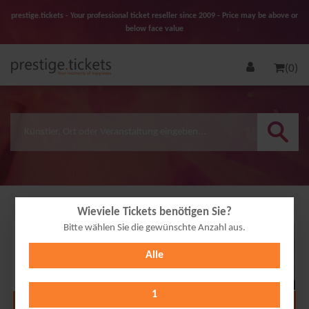
prestige.tickets - Your professional ticket reseller since 2009 - Price may be above or
below face value
(0)
Wieviele Tickets benötigen Sie?
Bitte wählen Sie die gewünschte Anzahl aus.
06
Alle
JAN
2027
1
Alle Termine anzeigen