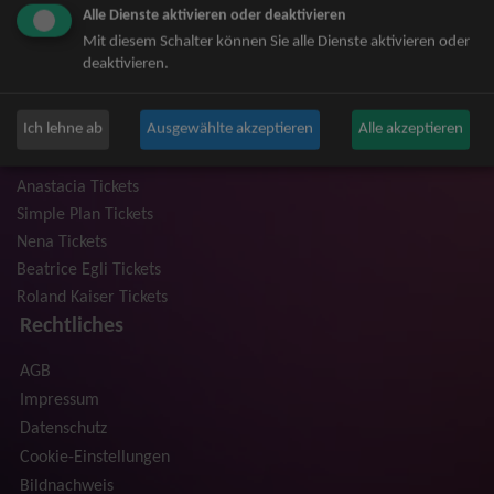
Alle Dienste aktivieren oder deaktivieren
Niedeckens BAP Tickets
Mit diesem Schalter können Sie alle Dienste aktivieren oder
Judas Priest Tickets
deaktivieren.
The BossHoss Tickets
Silbermond Tickets
Ich lehne ab
Ausgewählte akzeptieren
Alle akzeptieren
Trailerpark & Friends Tickets
Bosse Tickets
Anastacia Tickets
Simple Plan Tickets
Nena Tickets
Beatrice Egli Tickets
Roland Kaiser Tickets
Rechtliches
AGB
Impressum
Datenschutz
Cookie-Einstellungen
Bildnachweis