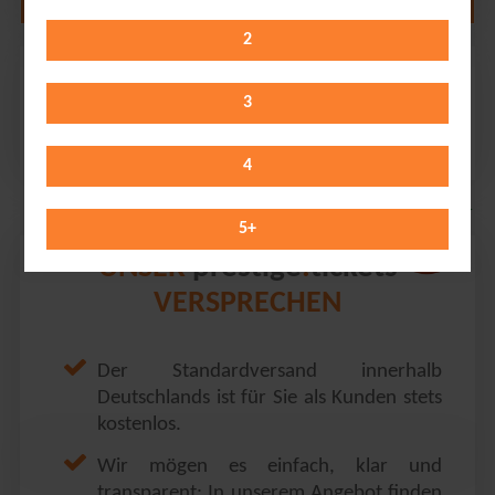
2
Unheilig
LANXESS arena // Köln
3
Wednesday 06.01.2027
19:15 Uhr
4
5
+
prestige
tickets
UNSER
.
VERSPRECHEN
Der Standardversand innerhalb
Deutschlands ist für Sie als Kunden stets
kostenlos.
Wir mögen es einfach, klar und
transparent: In unserem Angebot finden