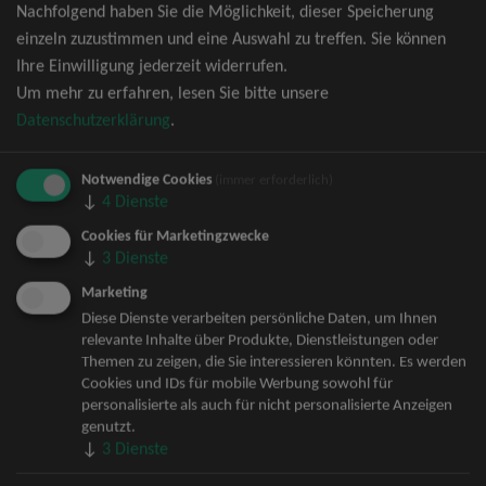
Nachfolgend haben Sie die Möglichkeit, dieser Speicherung
David Garrett Tickets
einzeln zuzustimmen und eine Auswahl zu treffen. Sie können
Andrea Berg Tickets
Ihre Einwilligung jederzeit widerrufen.
Backstreet Boys Tickets
Um mehr zu erfahren, lesen Sie bitte unsere
Unheilig Tickets
Datenschutzerklärung
.
Santiano Tickets
Ina Müller Tickets
Notwendige Cookies
Bryan Adams Tickets
(immer erforderlich)
↓
4
Dienste
Andreas Gabalier Tickets
Die Fantastischen Vier Tickets
Cookies für Marketingzwecke
↓
3
Dienste
Herbert Grönemeyer Tickets
Deep Purple Tickets
Marketing
Howard Carpendale Tickets
Diese Dienste verarbeiten persönliche Daten, um Ihnen
relevante Inhalte über Produkte, Dienstleistungen oder
Jan Delay & Disko No.1 Tickets
Themen zu zeigen, die Sie interessieren könnten. Es werden
Pur Tickets
Cookies und IDs für mobile Werbung sowohl für
Bob Dylan Tickets
personalisierte als auch für nicht personalisierte Anzeigen
Mark Forster Tickets
genutzt.
↓
3
Dienste
The Prodigy Tickets
Sarah Connor Tickets