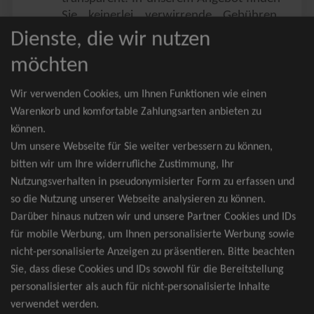
Sie keinerlei verwirrende Gebühren,
Zusatzangebote oder ähnliches.
Dienste, die wir nutzen
Sie erhalten ausschließlich
möchten
zusammenhängende Sitzplätze, welche
nach der Bestplatzbuchung vergeben
Wir verwenden Cookies, um Ihnen Funktionen wie einen
werden.
Warenkorb und komfortable Zahlungsarten anbieten zu
können.
Sollte eine gewünschte Kategorie einmal
Um unsere Webseite für Sie weiter verbessern zu können,
wider Erwarten doch nicht verfügbar
bitten wir um Ihre widerrufliche Zustimmung, Ihr
sein, erhalten Sie von uns Tickets für die
Nutzungsverhalten in pseudonymisierter Form zu erfassen und
nächst bessere Kategorie. Und das
so die Nutzung unserer Webseite analysieren zu können.
kostenfrei und völlig automatisch.
Darüber hinaus nutzen wir und unsere Partner Cookies und IDs
für mobile Werbung, um Ihnen personalisierte Werbung sowie
nicht-personalisierte Anzeigen zu präsentieren. Bitte beachten
Sie, dass diese Cookies und IDs sowohl für die Bereitstellung
TOP-Events
personalisierter als auch für nicht-personalisierte Inhalte
verwendet werden.
André Rieu Tickets