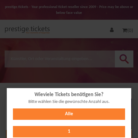
prestige.tickets - Your professional ticket reseller since 2009 - Price may be above or
below face value
(0)
Wieviele Tickets benötigen Sie?
Bitte wählen Sie die gewünschte Anzahl aus.
26
Alle
FEB
2027
1
Alle Termine anzeigen