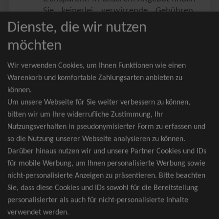
Sie keinerlei verwirrende Gebühren,
Zusatzangebote oder ähnliches.
Dienste, die wir nutzen
Sie erhalten ausschließlich
möchten
zusammenhängende Sitzplätze, welche
nach der Bestplatzbuchung vergeben
Wir verwenden Cookies, um Ihnen Funktionen wie einen
werden.
Warenkorb und komfortable Zahlungsarten anbieten zu
können.
Sollte eine gewünschte Kategorie einmal
Um unsere Webseite für Sie weiter verbessern zu können,
wider Erwarten doch nicht verfügbar
bitten wir um Ihre widerrufliche Zustimmung, Ihr
sein, erhalten Sie von uns Tickets für die
Nutzungsverhalten in pseudonymisierter Form zu erfassen und
nächst bessere Kategorie. Und das
so die Nutzung unserer Webseite analysieren zu können.
kostenfrei und völlig automatisch.
Darüber hinaus nutzen wir und unsere Partner Cookies und IDs
für mobile Werbung, um Ihnen personalisierte Werbung sowie
nicht-personalisierte Anzeigen zu präsentieren. Bitte beachten
Sie, dass diese Cookies und IDs sowohl für die Bereitstellung
TOP-Events
personalisierter als auch für nicht-personalisierte Inhalte
verwendet werden.
André Rieu Tickets