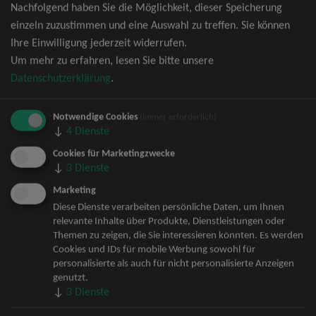
Nachfolgend haben Sie die Möglichkeit, dieser Speicherung
David Garrett Tickets
einzeln zuzustimmen und eine Auswahl zu treffen. Sie können
Andrea Berg Tickets
Ihre Einwilligung jederzeit widerrufen.
Backstreet Boys Tickets
Um mehr zu erfahren, lesen Sie bitte unsere
Unheilig Tickets
Datenschutzerklärung
.
Santiano Tickets
Ina Müller Tickets
Notwendige Cookies
Bryan Adams Tickets
(immer erforderlich)
↓
4
Dienste
Andreas Gabalier Tickets
Die Fantastischen Vier Tickets
Cookies für Marketingzwecke
↓
3
Dienste
Herbert Grönemeyer Tickets
Deep Purple Tickets
Marketing
Howard Carpendale Tickets
Diese Dienste verarbeiten persönliche Daten, um Ihnen
relevante Inhalte über Produkte, Dienstleistungen oder
Jan Delay & Disko No.1 Tickets
Themen zu zeigen, die Sie interessieren könnten. Es werden
Pur Tickets
Cookies und IDs für mobile Werbung sowohl für
Bob Dylan Tickets
personalisierte als auch für nicht personalisierte Anzeigen
Mark Forster Tickets
genutzt.
↓
3
Dienste
The Prodigy Tickets
Sarah Connor Tickets