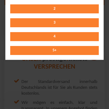
2
Wahnsinn! Die Show
tectake Arena // Würzburg
3
Friday 26.02.2027
19:30 Uhr
4
5
+
prestige
tickets
UNSER
.
VERSPRECHEN
Der Standardversand innerhalb
Deutschlands ist für Sie als Kunden stets
kostenlos.
Wir mögen es einfach, klar und
transparent: In unserem Angebot finden