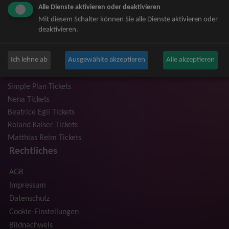
Alle Dienste aktivieren oder deaktivieren
Niedeckens BAP Tickets
Mit diesem Schalter können Sie alle Dienste aktivieren oder
Judas Priest Tickets
deaktivieren.
The BossHoss Tickets
Silbermond Tickets
Ich lehne ab
Ausgewählte akzeptieren
Alle akzeptieren
Trailerpark & Friends Tickets
Anastacia Tickets
Simple Plan Tickets
Nena Tickets
Beatrice Egli Tickets
Roland Kaiser Tickets
Matthias Reim Tickets
Rechtliches
AGB
Impressum
Datenschutz
Cookie-Einstellungen
Bildnachweis