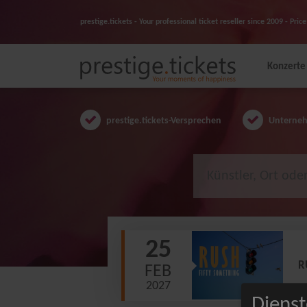
prestige.tickets - Your professional ticket reseller since 2009 - Pr
Konzerte
prestige.tickets-Versprechen
Unternehm
25
R
FEB
2027
Dienst