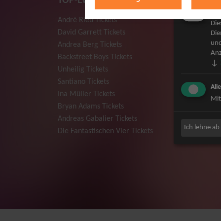
TOP-Events
Mar
André Rieu Tickets
Herbert
Die
David Garrett Tickets
Deep Pur
Die
und
Andrea Berg Tickets
Howard 
Anz
Backstreet Boys Tickets
Jan Dela
↓
Unheilig Tickets
Pur Tick
Santiano Tickets
Bob Dyla
All
Ina Müller Tickets
Mark For
Mit
Bryan Adams Tickets
The Prod
Andreas Gabalier Tickets
Sarah Co
Ich lehne ab
Die Fantastischen Vier Tickets
Niedecke