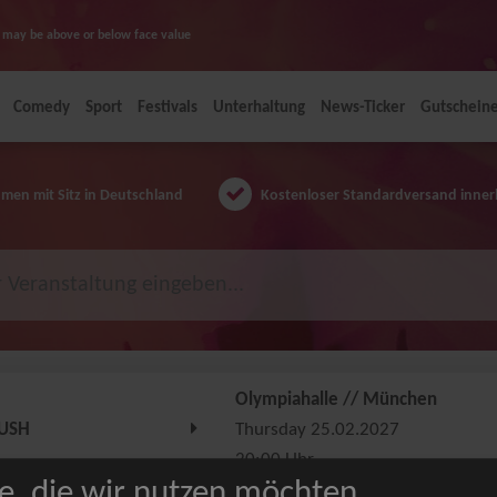
ice may be above or below face value
Comedy
Sport
Festivals
Unterhaltung
News-Ticker
Gutschein
en mit Sitz in Deutschland
Kostenloser Standardversand inner
Olympiahalle // München
USH
Thursday 25.02.2027
20:00 Uhr
e, die wir nutzen möchten