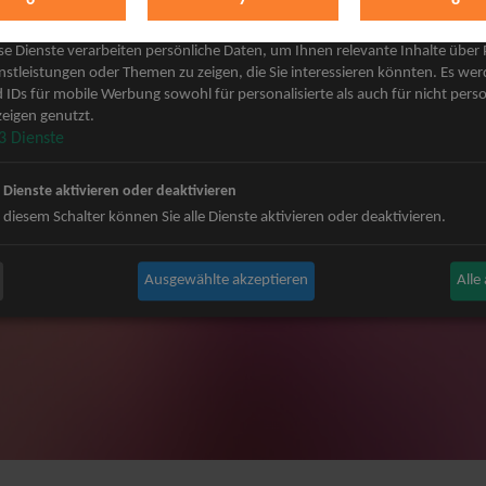
keting
 Grönemeyer Tickets
Judas Priest Tickets
se Dienste verarbeiten persönliche Daten, um Ihnen relevante Inhalte über
ple Tickets
The BossHoss Tickets
nstleistungen oder Themen zu zeigen, die Sie interessieren könnten. Es we
 IDs für mobile Werbung sowohl für personalisierte als auch für nicht perso
Carpendale Tickets
Silbermond Tickets
eigen genutzt.
y & Disko No.1 Tickets
Trailerpark & Friends Tickets
3
Dienste
ets
Bosse Tickets
n Tickets
Anastacia Tickets
e Dienste aktivieren oder deaktivieren
ster Tickets
Simple Plan Tickets
 diesem Schalter können Sie alle Dienste aktivieren oder deaktivieren.
igy Tickets
Nena Tickets
nnor Tickets
Beatrice Egli Tickets
Ausgewählte akzeptieren
Alle
ns BAP Tickets
Roland Kaiser Tickets