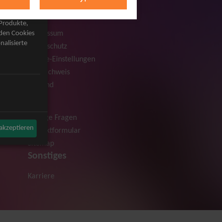
Rechtliches
AGB
 Produkte,
Impressum
rden Cookies
nalisierte
Datenschutz
Cookie-Einstellungen
Bildnachweis
Versand
Hilfe
Häufige Fragen
 akzeptieren
Kontaktformular
Sitemap
Sonstiges
Karriere