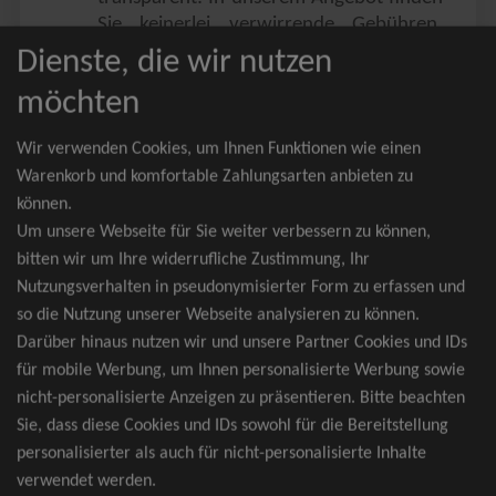
Sie keinerlei verwirrende Gebühren,
Zusatzangebote oder ähnliches.
Dienste, die wir nutzen
Sie erhalten ausschließlich
möchten
zusammenhängende Sitzplätze, welche
nach der Bestplatzbuchung vergeben
Wir verwenden Cookies, um Ihnen Funktionen wie einen
werden.
Warenkorb und komfortable Zahlungsarten anbieten zu
können.
Sollte eine gewünschte Kategorie einmal
Um unsere Webseite für Sie weiter verbessern zu können,
wider Erwarten doch nicht verfügbar
bitten wir um Ihre widerrufliche Zustimmung, Ihr
sein, erhalten Sie von uns Tickets für die
Nutzungsverhalten in pseudonymisierter Form zu erfassen und
nächst bessere Kategorie. Und das
so die Nutzung unserer Webseite analysieren zu können.
kostenfrei und völlig automatisch.
Darüber hinaus nutzen wir und unsere Partner Cookies und IDs
für mobile Werbung, um Ihnen personalisierte Werbung sowie
nicht-personalisierte Anzeigen zu präsentieren. Bitte beachten
Sie, dass diese Cookies und IDs sowohl für die Bereitstellung
TOP-Events
personalisierter als auch für nicht-personalisierte Inhalte
verwendet werden.
André Rieu Tickets