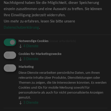
Nachfolgend haben Sie die Möglichkeit, dieser Speicherung
David Garrett Tickets
einzeln zuzustimmen und eine Auswahl zu treffen. Sie können
Andrea Berg Tickets
Ihre Einwilligung jederzeit widerrufen.
Backstreet Boys Tickets
Um mehr zu erfahren, lesen Sie bitte unsere
Unheilig Tickets
Datenschutzerklärung
.
Santiano Tickets
Ina Müller Tickets
Notwendige Cookies
Bryan Adams Tickets
(immer erforderlich)
↓
4
Dienste
Andreas Gabalier Tickets
Die Fantastischen Vier Tickets
Cookies für Marketingzwecke
↓
3
Dienste
Herbert Grönemeyer Tickets
Deep Purple Tickets
Marketing
Howard Carpendale Tickets
Diese Dienste verarbeiten persönliche Daten, um Ihnen
relevante Inhalte über Produkte, Dienstleistungen oder
Jan Delay & Disko No.1 Tickets
Themen zu zeigen, die Sie interessieren könnten. Es werden
Pur Tickets
Cookies und IDs für mobile Werbung sowohl für
Bob Dylan Tickets
personalisierte als auch für nicht personalisierte Anzeigen
Mark Forster Tickets
genutzt.
↓
3
Dienste
The Prodigy Tickets
Sarah Connor Tickets