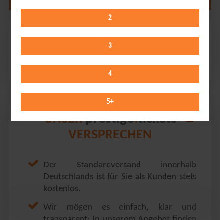
2
Felix Lobrecht
Barclaycard Arena // Hamburg
3
Saturday 24.10.2026
20:00 Uhr
4
5
+
prestige
tickets
UNSER
.
VERSPRECHEN
Der Standardversand innerhalb
Deutschlands ist für Sie als Kunden stets
kostenlos.
Wir mögen es einfach, klar und
transparent: In unserem Angebot finden