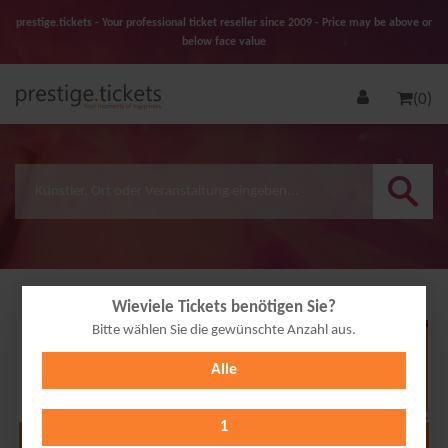
prestige.tickets - Your professional ticket reseller since 2009 - Price may be above or
below face value
(0)
Wieviele Tickets benötigen Sie?
Bitte wählen Sie die gewünschte Anzahl aus.
24
Alle
OCT
2026
1
Alle Termine anzeigen