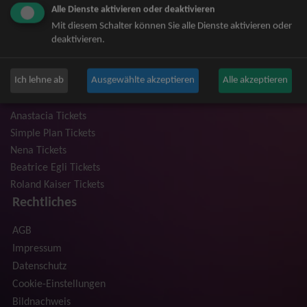
Alle Dienste aktivieren oder deaktivieren
Niedeckens BAP Tickets
Mit diesem Schalter können Sie alle Dienste aktivieren oder
Judas Priest Tickets
deaktivieren.
The BossHoss Tickets
Silbermond Tickets
Ich lehne ab
Ausgewählte akzeptieren
Alle akzeptieren
Trailerpark & Friends Tickets
Bosse Tickets
Anastacia Tickets
Simple Plan Tickets
Nena Tickets
Beatrice Egli Tickets
Roland Kaiser Tickets
Rechtliches
AGB
Impressum
Datenschutz
Cookie-Einstellungen
Bildnachweis