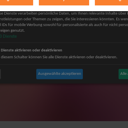
keting
 Grönemeyer Tickets
Judas Priest Tickets
se Dienste verarbeiten persönliche Daten, um Ihnen relevante Inhalte über
ple Tickets
The BossHoss Tickets
nstleistungen oder Themen zu zeigen, die Sie interessieren könnten. Es we
 IDs für mobile Werbung sowohl für personalisierte als auch für nicht perso
Carpendale Tickets
Silbermond Tickets
eigen genutzt.
y & Disko No.1 Tickets
Trailerpark & Friends Tickets
3
Dienste
ets
Bosse Tickets
n Tickets
Anastacia Tickets
e Dienste aktivieren oder deaktivieren
ster Tickets
Simple Plan Tickets
 diesem Schalter können Sie alle Dienste aktivieren oder deaktivieren.
igy Tickets
Nena Tickets
nnor Tickets
Beatrice Egli Tickets
Ausgewählte akzeptieren
Alle
ns BAP Tickets
Roland Kaiser Tickets