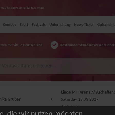
ice may be above or below face value
Comedy
Sport
Festivals
Unterhaltung
News-Ticker
Gutschein
en mit Sitz in Deutschland
Kostenloser Standardversand inner
Linde MH Arena // Aschaffen
ika Gruber
Saturday 13.03.2027
19:30 Uhr
e, die wir nutzen möchten