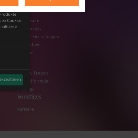
Rechtliches
AGB
 Produkte,
Impressum
rden Cookies
nalisierte
Datenschutz
Cookie-Einstellungen
Bildnachweis
Versand
Hilfe
Häufige Fragen
 akzeptieren
Kontaktformular
Sitemap
Sonstiges
Karriere