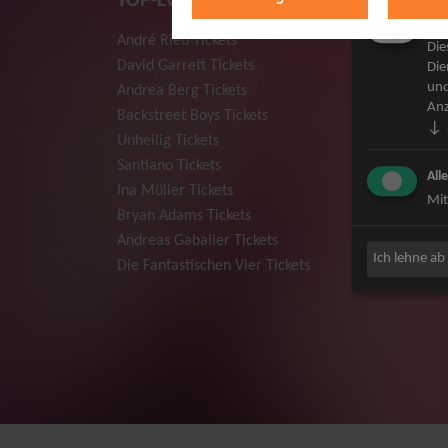
TOP-Events
Mar
André Rieu Tickets
Herbert
Die
David Garrett Tickets
Deep Pur
Die
und
Andrea Berg Tickets
Howard 
Anz
Backstreet Boys Tickets
Jan Dela
↓
Unheilig Tickets
Pur Tick
Santiano Tickets
Bob Dyla
All
Ina Müller Tickets
Mark For
Mit
Bryan Adams Tickets
The Prod
Andreas Gabalier Tickets
Sarah Co
Ich lehne ab
Die Fantastischen Vier Tickets
Niedecke