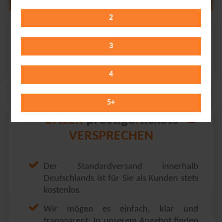
2
Monika Gruber
Haus Auensee // Leipzig
3
Friday 12.02.2027
19:30 Uhr
4
5
+
prestige
tickets
UNSER
.
VERSPRECHEN
Der Standardversand innerhalb
Deutschlands ist für Sie als Kunden stets
kostenlos.
Wir mögen es einfach, klar und
transparent: In unserem Angebot finden