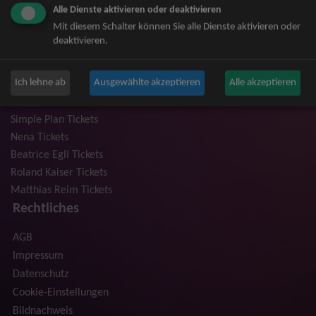
Alle Dienste aktivieren oder deaktivieren
Niedeckens BAP Tickets
Mit diesem Schalter können Sie alle Dienste aktivieren oder
Judas Priest Tickets
deaktivieren.
The BossHoss Tickets
Silbermond Tickets
Ich lehne ab
Ausgewählte akzeptieren
Alle akzeptieren
Trailerpark & Friends Tickets
Anastacia Tickets
Simple Plan Tickets
Nena Tickets
Beatrice Egli Tickets
Roland Kaiser Tickets
Matthias Reim Tickets
Rechtliches
AGB
Impressum
Datenschutz
Cookie-Einstellungen
Bildnachweis