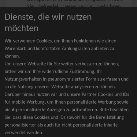
Sie keinerlei verwirrende Gebühren,
Zusatzangebote oder ähnliches.
Dienste, die wir nutzen
Sie erhalten ausschließlich
möchten
zusammenhängende Sitzplätze, welche
nach der Bestplatzbuchung vergeben
Wir verwenden Cookies, um Ihnen Funktionen wie einen
werden.
Warenkorb und komfortable Zahlungsarten anbieten zu
können.
Sollte eine gewünschte Kategorie einmal
Um unsere Webseite für Sie weiter verbessern zu können,
wider Erwarten doch nicht verfügbar
bitten wir um Ihre widerrufliche Zustimmung, Ihr
sein, erhalten Sie von uns Tickets für die
Nutzungsverhalten in pseudonymisierter Form zu erfassen und
nächst bessere Kategorie. Und das
so die Nutzung unserer Webseite analysieren zu können.
kostenfrei und völlig automatisch.
Darüber hinaus nutzen wir und unsere Partner Cookies und IDs
für mobile Werbung, um Ihnen personalisierte Werbung sowie
nicht-personalisierte Anzeigen zu präsentieren. Bitte beachten
Sie, dass diese Cookies und IDs sowohl für die Bereitstellung
TOP-Events
personalisierter als auch für nicht-personalisierte Inhalte
verwendet werden.
André Rieu Tickets