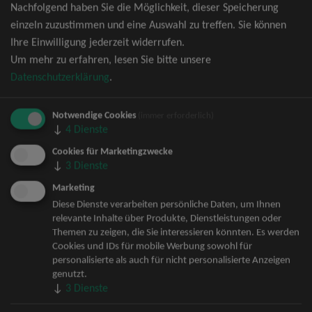
Nachfolgend haben Sie die Möglichkeit, dieser Speicherung
David Garrett Tickets
einzeln zuzustimmen und eine Auswahl zu treffen. Sie können
Andrea Berg Tickets
Ihre Einwilligung jederzeit widerrufen.
Backstreet Boys Tickets
Um mehr zu erfahren, lesen Sie bitte unsere
Unheilig Tickets
Datenschutzerklärung
.
Santiano Tickets
Ina Müller Tickets
Notwendige Cookies
Bryan Adams Tickets
(immer erforderlich)
↓
4
Dienste
Andreas Gabalier Tickets
Die Fantastischen Vier Tickets
Cookies für Marketingzwecke
↓
3
Dienste
Herbert Grönemeyer Tickets
Deep Purple Tickets
Marketing
Howard Carpendale Tickets
Diese Dienste verarbeiten persönliche Daten, um Ihnen
relevante Inhalte über Produkte, Dienstleistungen oder
Jan Delay & Disko No.1 Tickets
Themen zu zeigen, die Sie interessieren könnten. Es werden
Pur Tickets
Cookies und IDs für mobile Werbung sowohl für
Bob Dylan Tickets
personalisierte als auch für nicht personalisierte Anzeigen
Mark Forster Tickets
genutzt.
↓
3
Dienste
The Prodigy Tickets
Sarah Connor Tickets