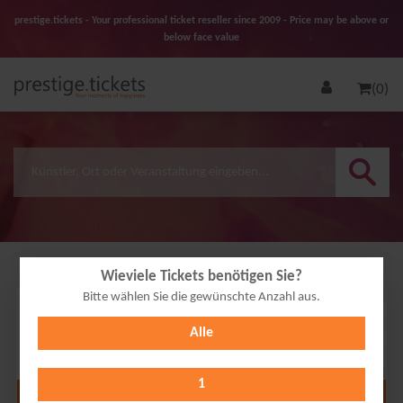
prestige.tickets - Your professional ticket reseller since 2009 - Price may be above or
below face value
(0)
Wieviele Tickets benötigen Sie?
Bitte wählen Sie die gewünschte Anzahl aus.
12
Alle
FEB
2027
1
Alle Termine anzeigen