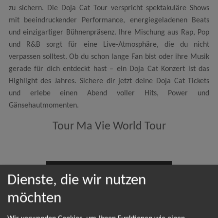
zu sichern. Die Doja Cat Tour verspricht spektakuläre Shows
mit beeindruckender Performance, energiegeladenen Beats
und einzigartiger Bühnenpräsenz. Ihre Mischung aus Rap, Pop
und R&B sorgt für eine Live-Atmosphäre, die du nicht
verpassen solltest. Ob du schon lange Fan bist oder ihre Musik
gerade für dich entdeckt hast – ein Doja Cat Konzert ist das
Highlight des Jahres. Sichere dir jetzt deine Doja Cat Tickets
und erlebe einen Abend voller Hits, Power und
Gänsehautmomenten.
Tour Ma Vie World Tour
NEWSLETTER
Dienste, die wir nutzen
möchten
Leider gibt es aktuell von Doja Cat keine Termine.