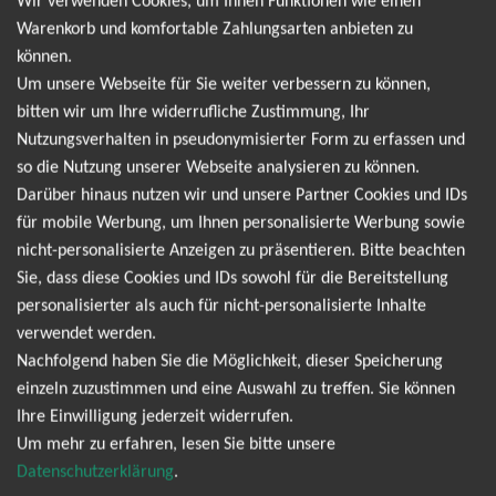
Wir verwenden Cookies, um Ihnen Funktionen wie einen
Wir informieren dich jedoch gerne direkt, sobald
Warenkorb und komfortable Zahlungsarten anbieten zu
es neue Termine gibt. Einfach hier für den Doja
können.
Um unsere Webseite für Sie weiter verbessern zu können,
Cat Newsletter anmelden und keine Angebote
bitten wir um Ihre widerrufliche Zustimmung, Ihr
und Tourdaten mehr verpassen!
Nutzungsverhalten in pseudonymisierter Form zu erfassen und
so die Nutzung unserer Webseite analysieren zu können.
Darüber hinaus nutzen wir und unsere Partner Cookies und IDs
Ich möchte den regelmäßig erscheinenden Newsletter
für mobile Werbung, um Ihnen personalisierte Werbung sowie
abonnieren und bin daher mit einer Speicherung meiner E-
nicht-personalisierte Anzeigen zu präsentieren. Bitte beachten
Mail-Adresse zum Zweck der Zustellung des Newsletters
Sie, dass diese Cookies und IDs sowohl für die Bereitstellung
Datenschutzerklärung
entsprechend der
einverstanden. Den
personalisierter als auch für nicht-personalisierte Inhalte
Newsletter kann ich jederzeit wieder abbestellen.
verwendet werden.
Nachfolgend haben Sie die Möglichkeit, dieser Speicherung
einzeln zuzustimmen und eine Auswahl zu treffen. Sie können
Ihre Einwilligung jederzeit widerrufen.
Um mehr zu erfahren, lesen Sie bitte unsere
Datenschutzerklärung
.