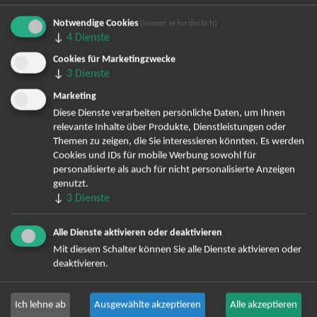
Notwendige Cookies
(immer erforderlich)
Bereits angemeldet? Hier können Sie sich abmelden ...
↓
4
Dienste
Cookies für Marketingzwecke
↓
3
Dienste
TOP-Events
Marketing
Diese Dienste verarbeiten persönliche Daten, um Ihnen
André Rieu Tickets
relevante Inhalte über Produkte, Dienstleistungen oder
David Garrett Tickets
Themen zu zeigen, die Sie interessieren könnten. Es werden
Cookies und IDs für mobile Werbung sowohl für
Andrea Berg Tickets
personalisierte als auch für nicht personalisierte Anzeigen
Backstreet Boys Tickets
genutzt.
Unheilig Tickets
↓
3
Dienste
Santiano Tickets
Ina Müller Tickets
Alle Dienste aktivieren oder deaktivieren
Bryan Adams Tickets
Mit diesem Schalter können Sie alle Dienste aktivieren oder
deaktivieren.
Andreas Gabalier Tickets
Die Fantastischen Vier Tickets
Herbert Grönemeyer Tickets
Ich lehne ab
Ausgewählte akzeptieren
Alle akzeptieren