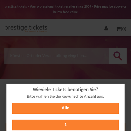
prestige.tickets - Your professional ticket reseller since 2009 - Price may be above or
below face value
(0)
Wieviele Tickets benötigen Sie?
Bitte wählen Sie die gewünschte Anzahl aus.
15
Alle
NOV
2026
1
Alle Termine anzeigen