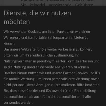
Sie keinerlei verwirrende Gebühren,
Zusatzangebote oder ähnliches.
Dienste, die wir nutzen
Sie erhalten ausschließlich
möchten
zusammenhängende Sitzplätze, welche
nach der Bestplatzbuchung vergeben
Wir verwenden Cookies, um Ihnen Funktionen wie einen
werden.
Warenkorb und komfortable Zahlungsarten anbieten zu
können.
Sollte eine gewünschte Kategorie einmal
Um unsere Webseite für Sie weiter verbessern zu können,
wider Erwarten doch nicht verfügbar
bitten wir um Ihre widerrufliche Zustimmung, Ihr
sein, erhalten Sie von uns Tickets für die
Nutzungsverhalten in pseudonymisierter Form zu erfassen und
nächst bessere Kategorie. Und das
so die Nutzung unserer Webseite analysieren zu können.
kostenfrei und völlig automatisch.
Darüber hinaus nutzen wir und unsere Partner Cookies und IDs
für mobile Werbung, um Ihnen personalisierte Werbung sowie
nicht-personalisierte Anzeigen zu präsentieren. Bitte beachten
Sie, dass diese Cookies und IDs sowohl für die Bereitstellung
TOP-Events
personalisierter als auch für nicht-personalisierte Inhalte
verwendet werden.
André Rieu Tickets