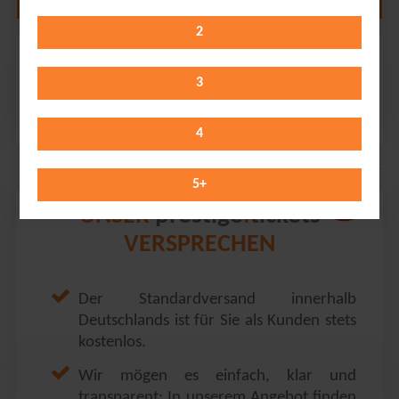
2
Berq
Messe+Congress Centrum // Münster
3
Sunday 15.11.2026
20:00 Uhr
4
5
+
prestige
tickets
UNSER
.
VERSPRECHEN
Der Standardversand innerhalb
Deutschlands ist für Sie als Kunden stets
kostenlos.
Wir mögen es einfach, klar und
transparent: In unserem Angebot finden