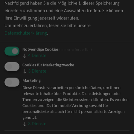
Nachfolgend haben Sie die Möglichkeit, dieser Speicherung
David Garrett Tickets
einzeln zuzustimmen und eine Auswahl zu treffen. Sie können
Andrea Berg Tickets
Ihre Einwilligung jederzeit widerrufen.
Backstreet Boys Tickets
Um mehr zu erfahren, lesen Sie bitte unsere
Unheilig Tickets
Datenschutzerklärung
.
Santiano Tickets
Ina Müller Tickets
Notwendige Cookies
Bryan Adams Tickets
(immer erforderlich)
↓
4
Dienste
Andreas Gabalier Tickets
Die Fantastischen Vier Tickets
Cookies für Marketingzwecke
↓
3
Dienste
Herbert Grönemeyer Tickets
Deep Purple Tickets
Marketing
Howard Carpendale Tickets
Diese Dienste verarbeiten persönliche Daten, um Ihnen
relevante Inhalte über Produkte, Dienstleistungen oder
Jan Delay & Disko No.1 Tickets
Themen zu zeigen, die Sie interessieren könnten. Es werden
Pur Tickets
Cookies und IDs für mobile Werbung sowohl für
Bob Dylan Tickets
personalisierte als auch für nicht personalisierte Anzeigen
Mark Forster Tickets
genutzt.
↓
3
Dienste
The Prodigy Tickets
Sarah Connor Tickets