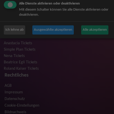
Alle Dienste aktivieren oder deaktivieren
Niedeckens BAP Tickets
Mit diesem Schalter können Sie alle Dienste aktivieren oder
Judas Priest Tickets
deaktivieren.
The BossHoss Tickets
Silbermond Tickets
Ich lehne ab
Ausgewählte akzeptieren
Alle akzeptieren
Trailerpark & Friends Tickets
Bosse Tickets
Anastacia Tickets
Simple Plan Tickets
Nena Tickets
Beatrice Egli Tickets
Roland Kaiser Tickets
Rechtliches
AGB
Impressum
Datenschutz
Cookie-Einstellungen
Bildnachweis