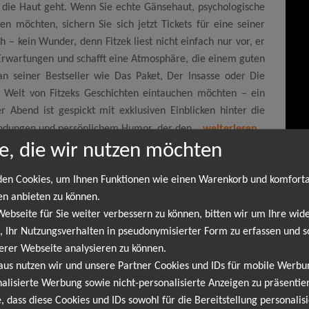
r die Haut geht. Wenn Sie echte Gänsehaut, psychologische
n möchten, sichern Sie sich jetzt Tickets für eine seiner
 – kein Wunder, denn Fitzek liest nicht einfach nur vor, er
t Erwartungen und schafft eine Atmosphäre, die einem guten
Fan seiner Bestseller wie Das Paket, Der Insasse oder Die
 Welt von Fitzeks Geschichten eintauchen möchten – ein
r Abend ist gespickt mit exklusiven Einblicken hinter die
ndungen und persönlichem Humor, der den...
weiterlesen
e, die wir nutzen möchten
en Cookies, um Ihnen Funktionen wie einen Warenkorb und komfort
Jahre Sebastian Fitzek - Die einmalig
en anbieten zu können.
bseite für Sie weiter verbessern zu können, bitten wir um Ihre wide
 Ihr Nutzungsverhalten in pseudonymisierter Form zu erfassen und s
erer Webseite analysieren zu können.
aus nutzen wir und unsere Partner Cookies und IDs für mobile Werb
mine
alisierte Werbung sowie nicht-personalisierte Anzeigen zu präsentier
, dass diese Cookies und IDs sowohl für die Bereitstellung personalisi
lin
08.08.2026