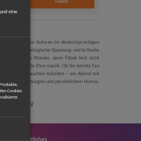
Tickets
 und eine
zu den bekanntesten Autoren im deutschsprachigen
Gänsehaut, psychologische Spannung und brillante
ist hoch – kein Wunder, denn Fitzek liest nicht
uten Thriller alle Ehre macht. Ob Sie bereits Fan
 Geschichten eintauchen möchten – ein Abend mit
überraschenden Wendungen und persönlichem Humor,
 Produkte,
rden Cookies
nalisierte
läumsshow
Rechtliches