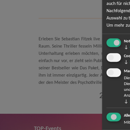
auch für nic
Wa
Nachfolgend
Auswahl zu t
Um mehr zu 
Erleben Sie Sebastian Fitzek live – Deutschland
Not
Raum. Seine Thriller fesseln Millionen, seine L
↓
Unterhaltung erleben möchten, sichern Sie sich
Coo
einfach nur vor, er zieht sein Publikum in den B
↓
seiner Bestseller wie Das Paket, Der Insasse o
Mar
ihm ist immer einzigartig. Jeder Abend ist gesp
Die
der den Meister des Psychothrillers von einer ga
Die
und
20 Jahre
Anz
↓
All
Mit
TOP-Events