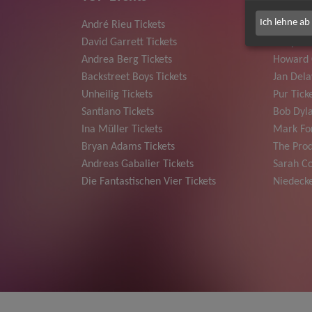
Ich lehne ab
André Rieu Tickets
Herbert
David Garrett Tickets
Deep Pur
Andrea Berg Tickets
Howard 
Backstreet Boys Tickets
Jan Dela
Unheilig Tickets
Pur Tick
Santiano Tickets
Bob Dyla
Ina Müller Tickets
Mark For
Bryan Adams Tickets
The Prod
Andreas Gabalier Tickets
Sarah Co
Die Fantastischen Vier Tickets
Niedecke