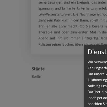
seine Lesungen sind ein Ereignis, das unte
Spannung und brillante Unterhaltung erlebe
Live-Veranstaltungen. Die Nachfrage ist hoch
zieht sein Publikum in den Bann, spielt mi
Thriller alle Ehre macht. Ob Sie bereits 
Therapie sind oder zum ersten Mal in die
Abend mit ihm ist immer einzigartig. Jede
Kulissen seiner Bücher, überraschenden We
Dienst
Wir verwend
20 
Zahlungsart
Städte
Um unsere We
Berlin
Zustimmung,
Nutzung uns
Darüber hin
Ter
Ihnen person
beachten Sie
Ber