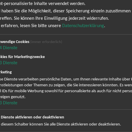
ht-personalisierte Inhalte verwendet werden.
ldbühne
20:03 Uhr
 haben Sie die Möglichkeit, dieser Speicherung einzeln zuzustimmen
reffen. Sie können Ihre Einwilligung jederzeit widerrufen.
erfahren, lesen Sie bitte unsere
Datenschutzerklärung
.
Sebastian Fitzek
s erfolgreichster Thriller-Autor auf Tour Sebastian Fitzek gehört 
wendige Cookies
(immer erforderlich)
esungen sind ein Ereignis, das unter die Haut geht. Wenn Sie echte 
4
Dienste
 jetzt Tickets für eine seiner Live-Veranstaltungen. Die Nachfrage 
kies für Marketingzwecke
ann, spielt mit Erwartungen und schafft eine Atmosphäre, die einem g
3
Dienste
der Die Therapie sind oder zum ersten Mal in die Welt von Fitzeks
keting
ickt mit exklusiven Einblicken hinter die Kulissen seiner Bücher, 
se Dienste verarbeiten persönliche Daten, um Ihnen relevante Inhalte über
nz neuen Seite zeigt.
nstleistungen oder Themen zu zeigen, die Sie interessieren könnten. Es we
 IDs für mobile Werbung sowohl für personalisierte als auch für nicht perso
 Sebastian Fitzek - Die einmalige Jubi
eigen genutzt.
3
Dienste
e Dienste aktivieren oder deaktivieren
 diesem Schalter können Sie alle Dienste aktivieren oder deaktivieren.