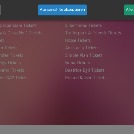
Ausgewählte akzeptieren
Alle
 Grönemeyer Tickets
Judas Priest Tickets
ple Tickets
The BossHoss Tickets
Carpendale Tickets
Silbermond Tickets
y & Disko No.1 Tickets
Trailerpark & Friends Tickets
ets
Bosse Tickets
n Tickets
Anastacia Tickets
ster Tickets
Simple Plan Tickets
igy Tickets
Nena Tickets
nnor Tickets
Beatrice Egli Tickets
ns BAP Tickets
Roland Kaiser Tickets