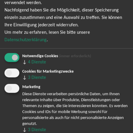
verwendet werden.
Nachfolgend haben Sie die Möglichkeit, dieser Speicherung
Ich möchte den regelmäßig erscheinenden Newsletter
einzeln zuzustimmen und eine Auswahl zu treffen. Sie können
abonnieren und bin daher mit einer Speicherung meiner E-
Ihre Einwilligung jederzeit widerrufen.
Mail-Adresse zum Zweck der Zustellung des Newsletters
Um mehr zu erfahren, lesen Sie bitte unsere
Datenschutzerklärung
entsprechend der
einverstanden. Den
Datenschutzerklärung
.
Newsletter kann ich jederzeit wieder abbestellen.
Notwendige Cookies
(immer erforderlich)
↓
4
Dienste
Cookies für Marketingzwecke
↓
3
Dienste
Marketing
Diese Dienste verarbeiten persönliche Daten, um Ihnen
relevante Inhalte über Produkte, Dienstleistungen oder
Themen zu zeigen, die Sie interessieren könnten. Es werden
Bereits angemeldet? Hier können Sie sich abmelden ...
Cookies und IDs für mobile Werbung sowohl für
personalisierte als auch für nicht personalisierte Anzeigen
genutzt.
↓
3
Dienste
TOP-Events