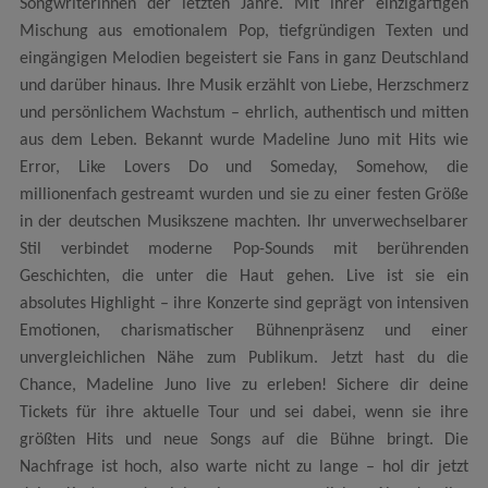
Songwriterinnen der letzten Jahre. Mit ihrer einzigartigen
Mischung aus emotionalem Pop, tiefgründigen Texten und
eingängigen Melodien begeistert sie Fans in ganz Deutschland
und darüber hinaus. Ihre Musik erzählt von Liebe, Herzschmerz
und persönlichem Wachstum – ehrlich, authentisch und mitten
aus dem Leben. Bekannt wurde Madeline Juno mit Hits wie
Error, Like Lovers Do und Someday, Somehow, die
millionenfach gestreamt wurden und sie zu einer festen Größe
in der deutschen Musikszene machten. Ihr unverwechselbarer
Stil verbindet moderne Pop-Sounds mit berührenden
Geschichten, die unter die Haut gehen. Live ist sie ein
absolutes Highlight – ihre Konzerte sind geprägt von intensiven
Emotionen, charismatischer Bühnenpräsenz und einer
unvergleichlichen Nähe zum Publikum. Jetzt hast du die
Chance, Madeline Juno live zu erleben! Sichere dir deine
Tickets für ihre aktuelle Tour und sei dabei, wenn sie ihre
größten Hits und neue Songs auf die Bühne bringt. Die
Nachfrage ist hoch, also warte nicht zu lange – hol dir jetzt