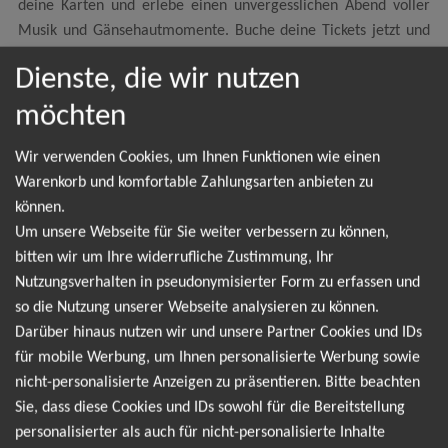
deine Karten und erlebe einen unvergesslichen Abend voller
Musik und Gänsehautmomente. Buche deine Tickets jetzt und
verpasse nicht die Gelegenheit, Madeline Juno hautnah zu
Dienste, die wir nutzen
erleben!
möchten
Anomalie Pt.1 Tour 2026
Wir verwenden Cookies, um Ihnen Funktionen wie einen
Warenkorb und komfortable Zahlungsarten anbieten zu
können.
NEWSLETTER
Um unsere Webseite für Sie weiter verbessern zu können,
bitten wir um Ihre widerrufliche Zustimmung, Ihr
Nutzungsverhalten in pseudonymisierter Form zu erfassen und
Leider gibt es aktuell von Madeline Juno keine
so die Nutzung unserer Webseite analysieren zu können.
Termine. Wir informieren dich jedoch gerne
Darüber hinaus nutzen wir und unsere Partner Cookies und IDs
für mobile Werbung, um Ihnen personalisierte Werbung sowie
direkt, sobald es neue Termine gibt. Einfach hier
nicht-personalisierte Anzeigen zu präsentieren. Bitte beachten
für den Madeline Juno Newsletter anmelden und
Sie, dass diese Cookies und IDs sowohl für die Bereitstellung
keine Angebote und Tourdaten mehr verpassen!
personalisierter als auch für nicht-personalisierte Inhalte