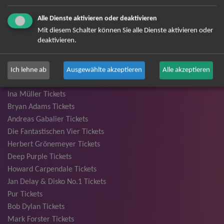
Alle Dienste aktivieren oder deaktivieren
André Rieu Tickets
Mit diesem Schalter können Sie alle Dienste aktivieren oder
David Garrett Tickets
deaktivieren.
Andrea Berg Tickets
Backstreet Boys Tickets
Unheilig Tickets
Ich lehne ab
Ausgewählte akzeptieren
Alle akzeptieren
Santiano Tickets
Ina Müller Tickets
Bryan Adams Tickets
Andreas Gabalier Tickets
Die Fantastischen Vier Tickets
Herbert Grönemeyer Tickets
Deep Purple Tickets
Howard Carpendale Tickets
Jan Delay & Disko No.1 Tickets
Pur Tickets
Bob Dylan Tickets
Mark Forster Tickets