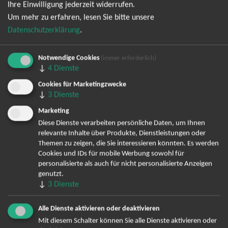
Newsletter kann ich jederzeit wieder abbestellen.
Ihre Einwilligung jederzeit widerrufen.
Um mehr zu erfahren, lesen Sie bitte unsere
Datenschutzerklärung
.
Notwendige Cookies
(immer erforderlich)
↓
4
Dienste
Cookies für Marketingzwecke
↓
3
Dienste
Bereits angemeldet? Hier können Sie sich abmelden ...
Marketing
Diese Dienste verarbeiten persönliche Daten, um Ihnen
relevante Inhalte über Produkte, Dienstleistungen oder
Themen zu zeigen, die Sie interessieren könnten. Es werden
TOP-Events
Cookies und IDs für mobile Werbung sowohl für
personalisierte als auch für nicht personalisierte Anzeigen
André Rieu Tickets
genutzt.
↓
David Garrett Tickets
3
Dienste
Andrea Berg Tickets
Alle Dienste aktivieren oder deaktivieren
Backstreet Boys Tickets
Mit diesem Schalter können Sie alle Dienste aktivieren oder
Unheilig Tickets