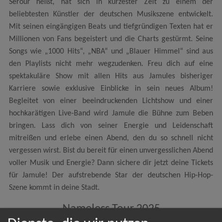
Serour heißt, hat sich in kürzester Zeit zu einem der
beliebtesten Künstler der deutschen Musikszene entwickelt.
Mit seinen eingängigen Beats und tiefgründigen Texten hat er
Millionen von Fans begeistert und die Charts gestürmt. Seine
Songs wie „1000 Hits“, „NBA“ und „Blauer Himmel“ sind aus
den Playlists nicht mehr wegzudenken. Freu dich auf eine
spektakuläre Show mit allen Hits aus Jamules bisheriger
Karriere sowie exklusive Einblicke in sein neues Album!
Begleitet von einer beeindruckenden Lichtshow und einer
hochkarätigen Live-Band wird Jamule die Bühne zum Beben
bringen. Lass dich von seiner Energie und Leidenschaft
mitreißen und erlebe einen Abend, den du so schnell nicht
vergessen wirst. Bist du bereit für einen unvergesslichen Abend
voller Musik und Energie? Dann sichere dir jetzt deine Tickets
für Jamule! Der aufstrebende Star der deutschen Hip-Hop-
Szene kommt in deine Stadt.
Nameless Tour 2025