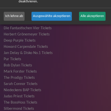
deaktivieren.
Santiano Tickets
Ina Müller Tickets
Bryan Adams Tickets
Ich lehne ab
Ausgewählte akzeptieren
Alle akzeptieren
Andreas Gabalier Tickets
Die Fantastischen Vier Tickets
Herbert Grönemeyer Tickets
Deep Purple Tickets
Howard Carpendale Tickets
Jan Delay & Disko No.1 Tickets
Pur Tickets
Bob Dylan Tickets
Mark Forster Tickets
The Prodigy Tickets
Sarah Connor Tickets
Niedeckens BAP Tickets
Judas Priest Tickets
The BossHoss Tickets
Silbermond Tickets