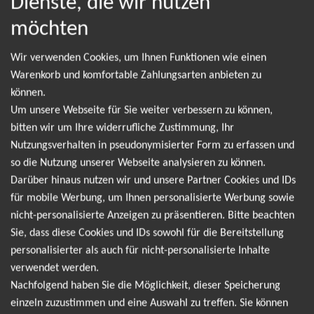
Dienste, die wir nutzen
möchten
NEWSLETTER
Wir verwenden Cookies, um Ihnen Funktionen wie einen
Warenkorb und komfortable Zahlungsarten anbieten zu
können.
Leider gibt es aktuell von Jamule keine Termine.
Um unsere Webseite für Sie weiter verbessern zu können,
Wir informieren dich jedoch gerne direkt, sobald
bitten wir um Ihre widerrufliche Zustimmung, Ihr
Nutzungsverhalten in pseudonymisierter Form zu erfassen und
es neue Termine gibt. Einfach hier für den Jamule
so die Nutzung unserer Webseite analysieren zu können.
Newsletter anmelden und keine Angebote und
Darüber hinaus nutzen wir und unsere Partner Cookies und IDs
Tourdaten mehr verpassen!
für mobile Werbung, um Ihnen personalisierte Werbung sowie
nicht-personalisierte Anzeigen zu präsentieren. Bitte beachten
Sie, dass diese Cookies und IDs sowohl für die Bereitstellung
Ich möchte den regelmäßig erscheinenden Newsletter
personalisierter als auch für nicht-personalisierte Inhalte
abonnieren und bin daher mit einer Speicherung meiner E-
verwendet werden.
Mail-Adresse zum Zweck der Zustellung des Newsletters
Nachfolgend haben Sie die Möglichkeit, dieser Speicherung
Datenschutzerklärung
entsprechend der
einverstanden. Den
einzeln zuzustimmen und eine Auswahl zu treffen. Sie können