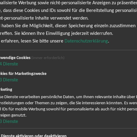
alisierte Werbung sowie nicht-personalisierte Anzeigen zu präsentier
, dass diese Cookies und IDs sowohl für die Bereitstellung personalisi
ht-personalisierte Inhalte verwendet werden.
 haben Sie die Möglichkeit, dieser Speicherung einzeln zuzustimmen
NEWSLETTER
reffen. Sie können Ihre Einwilligung jederzeit widerrufen.
erfahren, lesen Sie bitte unsere
Datenschutzerklärung
.
 keine Termine. Wir informieren dich jedoch gerne direk
wendige Cookies
(immer erforderlich)
anmelden und keine Angebote und Tourdaten mehr ver
4
Dienste
kies für Marketingzwecke
3
Dienste
ig erscheinenden Newsletter abonnieren und bin daher mit einer Sp
Datenschutzerklä
Zustellung des Newsletters entsprechend der
keting
zeit wieder abbestellen.
se Dienste verarbeiten persönliche Daten, um Ihnen relevante Inhalte über
nstleistungen oder Themen zu zeigen, die Sie interessieren könnten. Es we
 IDs für mobile Werbung sowohl für personalisierte als auch für nicht perso
eigen genutzt.
3
Dienste
 können Sie sich abmelden ...
e Dienste aktivieren oder deaktivieren