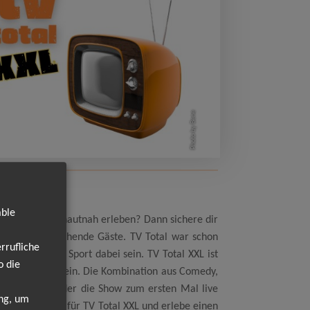
Photo by Bene
able
t die Kultshow hautnah erleben? Dann sichere dir
ele und überraschende Gäste. TV Total war schon
rrufliche
ernsehen und Sport dabei sein. TV Total XXL ist
o die
unvergesslich sein. Die Kombination aus Comedy,
ger Fan bist oder die Show zum ersten Mal live
ung, um
zt deine Tickets für TV Total XXL und erlebe einen