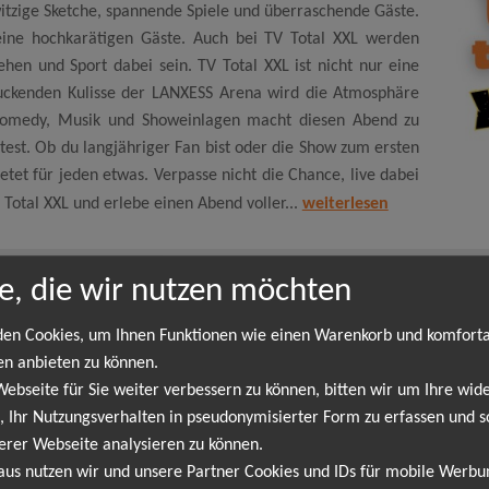
itzige Sketche, spannende Spiele und überraschende Gäste.
ine hochkarätigen Gäste. Auch bei TV Total XXL werden
hen und Sport dabei sein. TV Total XXL ist nicht nur eine
ruckenden Kulisse der LANXESS Arena wird die Atmosphäre
 Comedy, Musik und Showeinlagen macht diesen Abend zu
ltest. Ob du langjähriger Fan bist oder die Show zum ersten
etet für jeden etwas. Verpasse nicht die Chance, live dabei
TV Total XXL und erlebe einen Abend voller...
weiterlesen
e, die wir nutzen möchten
TV Total XXL
en Cookies, um Ihnen Funktionen wie einen Warenkorb und komfort
Abend voller Unterhaltung! Du bist ein Fan von TV Total und möchtes
en anbieten zu können.
lner LANXESS Arena! Freue dich auf witzige Sketche, spannende Spi
bseite für Sie weiter verbessern zu können, bitten wir um Ihre wide
uch bei TV Total XXL werden wieder bekannte Gesichter aus Film, F
 Ihr Nutzungsverhalten in pseudonymisierter Form zu erfassen und s
der beeindruckenden Kulisse der LANXESS Arena wird die Atmosphäre 
erer Webseite analysieren zu können.
einem Highlight, das du nicht verpassen solltest. Ob du langjähri
aus nutzen wir und unsere Partner Cookies und IDs für mobile Werb
etwas. Verpasse nicht die Chance, live dabei zu sein! Sichere dir jet