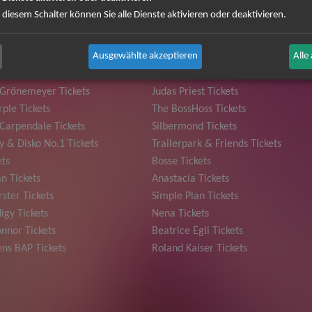
 diesem Schalter können Sie alle Dienste aktivieren oder deaktivieren.
Ausgewählte akzeptieren
Alle
 Grönemeyer Tickets
Judas Priest Tickets
ple Tickets
The BossHoss Tickets
Carpendale Tickets
Silbermond Tickets
y & Disko No.1 Tickets
Trailerpark & Friends Tickets
ets
Bosse Tickets
n Tickets
Anastacia Tickets
ster Tickets
Simple Plan Tickets
igy Tickets
Nena Tickets
nnor Tickets
Beatrice Egli Tickets
ns BAP Tickets
Roland Kaiser Tickets