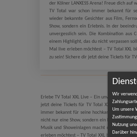
der Kölner LANXESS Arena! Freue dich auf w
TV Total war schon immer bekannt für se
wieder bekannte Gesichter aus Film, Fernse
Show, sondern ein Erlebnis. In der beeind
unvergesslich sein. Die Kombination aus
einem Highlight, das du nicht verpassen sol
Mal live erleben möchtest – TV Total XXL bi
zu sein! Sichere dir jetzt deine Tickets für 
Dienst
Wir verwend
Erlebe TV Total XXL Live – Ein unvergesslicher 
Zahlungsart
jetzt deine Tickets für TV Total XXL in der Kö
Um unsere We
immer bekannt für seine hochkarätigen Gäste. A
Zustimmung,
nicht nur eine Show, sondern ein Erlebnis. In 
Nutzung uns
Musik und Showeinlagen macht diesen Abend zu 
Darüber hin
erleben möchtest – TV Total XXL bietet für jeden 