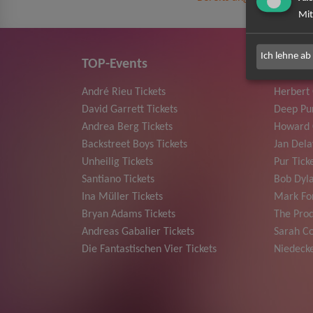
Mit
Ich lehne ab
TOP-Events
André Rieu Tickets
Herbert
David Garrett Tickets
Deep Pur
Andrea Berg Tickets
Howard 
Backstreet Boys Tickets
Jan Dela
Unheilig Tickets
Pur Tick
Santiano Tickets
Bob Dyla
Ina Müller Tickets
Mark For
Bryan Adams Tickets
The Prod
Andreas Gabalier Tickets
Sarah Co
Die Fantastischen Vier Tickets
Niedecke