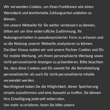
Wir verwenden Cookies, um Ihnen Funktionen wie einen
Leider gibt es aktuell von Kid Cudi keine Termine.
Warenkorb und komfortable Zahlungsarten anbieten zu
Wir informieren dich jedoch gerne direkt, sobald
können.
es neue Termine gibt. Einfach hier für den Kid
Um unsere Webseite für Sie weiter verbessern zu können,
bitten wir um Ihre widerrufliche Zustimmung, Ihr
Cudi Newsletter anmelden und keine Angebote
Nutzungsverhalten in pseudonymisierter Form zu erfassen und
und Tourdaten mehr verpassen!
so die Nutzung unserer Webseite analysieren zu können.
Darüber hinaus nutzen wir und unsere Partner Cookies und IDs
für mobile Werbung, um Ihnen personalisierte Werbung sowie
Ich möchte den regelmäßig erscheinenden Newsletter
nicht-personalisierte Anzeigen zu präsentieren. Bitte beachten
abonnieren und bin daher mit einer Speicherung meiner E-
Sie, dass diese Cookies und IDs sowohl für die Bereitstellung
Mail-Adresse zum Zweck der Zustellung des Newsletters
personalisierter als auch für nicht-personalisierte Inhalte
Datenschutzerklärung
entsprechend der
einverstanden. Den
verwendet werden.
Newsletter kann ich jederzeit wieder abbestellen.
Nachfolgend haben Sie die Möglichkeit, dieser Speicherung
einzeln zuzustimmen und eine Auswahl zu treffen. Sie können
Ihre Einwilligung jederzeit widerrufen.
Um mehr zu erfahren, lesen Sie bitte unsere