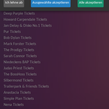
Die Fantastischen Vier Tickets
Ich lehne ab
Ausgewählte akzeptieren
Alle akzeptieren
Herbert Grönemeyer Tickets
Deep Purple Tickets
Howard Carpendale Tickets
Jan Delay & Disko No.1 Tickets
Pur Tickets
Bob Dylan Tickets
Mark Forster Tickets
The Prodigy Tickets
Sarah Connor Tickets
Niedeckens BAP Tickets
Judas Priest Tickets
The BossHoss Tickets
Silbermond Tickets
Trailerpark & Friends Tickets
Anastacia Tickets
Simple Plan Tickets
Nena Tickets