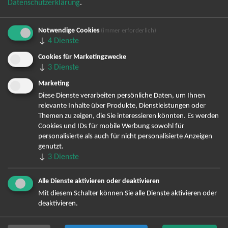
Datenschutzerklärung
.
Notwendige Cookies
(immer erforderlich)
↓
4
Dienste
Bereits angemeldet? Hier können Sie sich abmelden ...
Cookies für Marketingzwecke
↓
3
Dienste
Marketing
TOP-Events
Diese Dienste verarbeiten persönliche Daten, um Ihnen
relevante Inhalte über Produkte, Dienstleistungen oder
Themen zu zeigen, die Sie interessieren könnten. Es werden
André Rieu Tickets
Cookies und IDs für mobile Werbung sowohl für
David Garrett Tickets
personalisierte als auch für nicht personalisierte Anzeigen
Andrea Berg Tickets
genutzt.
Backstreet Boys Tickets
↓
3
Dienste
Unheilig Tickets
Santiano Tickets
Alle Dienste aktivieren oder deaktivieren
Ina Müller Tickets
Mit diesem Schalter können Sie alle Dienste aktivieren oder
deaktivieren.
Bryan Adams Tickets
Andreas Gabalier Tickets