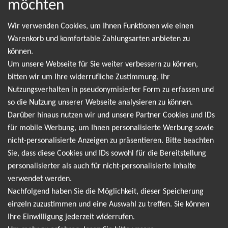
möchten
NEWSLETTER
Wir verwenden Cookies, um Ihnen Funktionen wie einen
Warenkorb und komfortable Zahlungsarten anbieten zu
Leider gibt es aktuell von Kreator keine Termine.
können.
Wir informieren dich jedoch gerne direkt, sobald
Um unsere Webseite für Sie weiter verbessern zu können,
es neue Termine gibt. Einfach hier für den Kreator
bitten wir um Ihre widerrufliche Zustimmung, Ihr
Nutzungsverhalten in pseudonymisierter Form zu erfassen und
Newsletter anmelden und keine Angebote und
so die Nutzung unserer Webseite analysieren zu können.
Tourdaten mehr verpassen!
Darüber hinaus nutzen wir und unsere Partner Cookies und IDs
für mobile Werbung, um Ihnen personalisierte Werbung sowie
nicht-personalisierte Anzeigen zu präsentieren. Bitte beachten
Ich möchte den regelmäßig erscheinenden Newsletter
Sie, dass diese Cookies und IDs sowohl für die Bereitstellung
abonnieren und bin daher mit einer Speicherung meiner E-
personalisierter als auch für nicht-personalisierte Inhalte
Mail-Adresse zum Zweck der Zustellung des Newsletters
verwendet werden.
Datenschutzerklärung
entsprechend der
einverstanden. Den
Nachfolgend haben Sie die Möglichkeit, dieser Speicherung
Newsletter kann ich jederzeit wieder abbestellen.
einzeln zuzustimmen und eine Auswahl zu treffen. Sie können
Ihre Einwilligung jederzeit widerrufen.