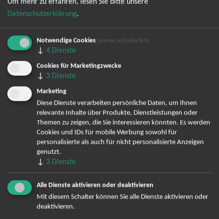
Um mehr zu erfahren, lesen Sie bitte unsere
Datenschutzerklärung
.
Notwendige Cookies
(immer erforderlich)
↓
4
Dienste
Cookies für Marketingzwecke
Bereits angemeldet? Hier können Sie sich abmelden ...
↓
3
Dienste
Marketing
Diese Dienste verarbeiten persönliche Daten, um Ihnen
relevante Inhalte über Produkte, Dienstleistungen oder
TOP-Events
Themen zu zeigen, die Sie interessieren könnten. Es werden
Cookies und IDs für mobile Werbung sowohl für
André Rieu Tickets
personalisierte als auch für nicht personalisierte Anzeigen
David Garrett Tickets
genutzt.
Andrea Berg Tickets
↓
3
Dienste
Backstreet Boys Tickets
Unheilig Tickets
Alle Dienste aktivieren oder deaktivieren
Santiano Tickets
Mit diesem Schalter können Sie alle Dienste aktivieren oder
deaktivieren.
Ina Müller Tickets