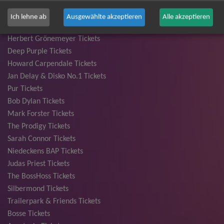
Bryan Adams Tickets
Andreas Gabalier Tickets
Ich lehne ab
Ausgewählte akzeptieren
Alle akzeptieren
Die Fantastischen Vier Tickets
Herbert Grönemeyer Tickets
Deep Purple Tickets
Howard Carpendale Tickets
Jan Delay & Disko No.1 Tickets
Pur Tickets
Bob Dylan Tickets
Mark Forster Tickets
The Prodigy Tickets
Sarah Connor Tickets
Niedeckens BAP Tickets
Judas Priest Tickets
The BossHoss Tickets
Silbermond Tickets
Trailerpark & Friends Tickets
Bosse Tickets