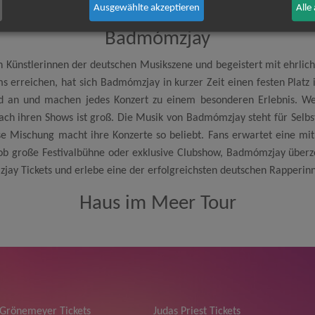
Ausgewählte akzeptieren
Alle
Badmómzjay
Künstlerinnen der deutschen Musikszene und begeistert mit ehrliche
s erreichen, hat sich Badmómzjay in kurzer Zeit einen festen Platz
and an und machen jedes Konzert zu einem besonderen Erlebnis. We
 nach ihren Shows ist groß. Die Musik von Badmómzjay steht für Sel
e Mischung macht ihre Konzerte so beliebt. Fans erwartet eine mi
l ob große Festivalbühne oder exklusive Clubshow, Badmómzjay überz
jay Tickets und erlebe eine der erfolgreichsten deutschen Rapperinn
Haus im Meer Tour
 Grönemeyer Tickets
Judas Priest Tickets