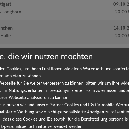
ttgart
09.10.
A-Longhorn
20:00 
nchen
14.10.
Halle
20:00 
rnberg
15.10.
e, die wir nutzen möchten
wensaal
20:00 
en Cookies, um Ihnen Funktionen wie einen Warenkorb und komfort
pzig
16.10.
en anbieten zu können.
bseite für Sie weiter verbessern zu können, bitten wir um Ihre wide
senkeller
20:00 
 Ihr Nutzungsverhalten in pseudonymisierter Form zu erfassen und s
erer Webseite analysieren zu können.
lefeld
20.10.
aus nutzen wir und unsere Partner Cookies und IDs für mobile Werb
kschuppen
20:00 
alisierte Werbung sowie nicht-personalisierte Anzeigen zu präsentier
, dass diese Cookies und IDs sowohl für die Bereitstellung personalisi
ln
21.10.
ht-personalisierte Inhalte verwendet werden.