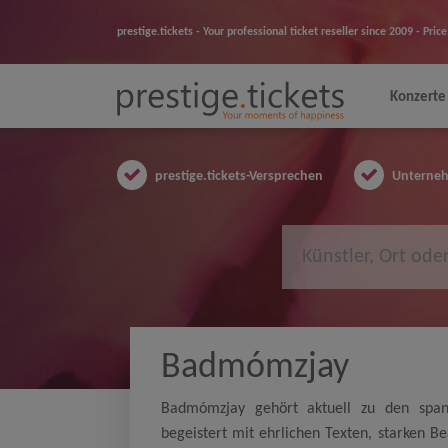
prestige.tickets - Your professional ticket reseller since 2009 - Pr
Konzerte
prestige.tickets-Versprechen
Unternehm
Badmómzjay
Badmómzjay gehört aktuell zu den span
begeistert mit ehrlichen Texten, starken B