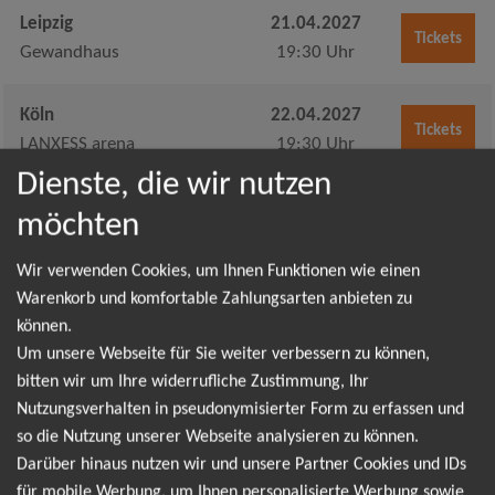
Leipzig
21.04.2027
Tickets
Gewandhaus
19:30 Uhr
Köln
22.04.2027
Tickets
LANXESS arena
19:30 Uhr
Dienste, die wir nutzen
Stuttgart
23.04.2027
möchten
Tickets
Porsche-Arena
19:30 Uhr
Wir verwenden Cookies, um Ihnen Funktionen wie einen
Nürnberg
25.04.2027
Warenkorb und komfortable Zahlungsarten anbieten zu
Tickets
können.
Meistersingerhalle
19:30 Uhr
Um unsere Webseite für Sie weiter verbessern zu können,
bitten wir um Ihre widerrufliche Zustimmung, Ihr
Dortmund
26.04.2027
Tickets
Nutzungsverhalten in pseudonymisierter Form zu erfassen und
Westfalenhalle / Halle 2
19:30 Uhr
so die Nutzung unserer Webseite analysieren zu können.
Darüber hinaus nutzen wir und unsere Partner Cookies und IDs
für mobile Werbung, um Ihnen personalisierte Werbung sowie