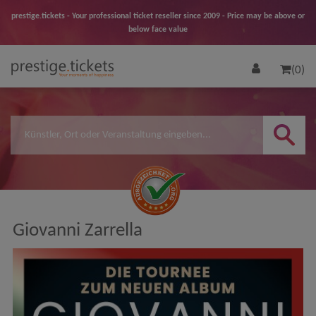
prestige.tickets - Your professional ticket reseller since 2009 - Price may be above or
below face value
(0)
Giovanni Zarrella