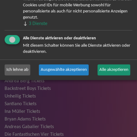
Cookies und IDs für mobile Werbung sowohl für
Unterhaltung auf höchstem Niveau.
personalisierte als auch für nicht personalisierte Anzeigen
genutzt.
Die Tournee zum neuen Album - Live 2027
↓
3
Dienste
Alle Dienste aktivieren oder deaktivieren
Mit diesem Schalter können Sie alle Dienste aktivieren oder
deaktivieren.
TOP-Events
André Rieu Tickets
Ich lehne ab
Ausgewählte akzeptieren
Alle akzeptieren
David Garrett Tickets
Andrea Berg Tickets
Backstreet Boys Tickets
Unheilig Tickets
Santiano Tickets
Ina Müller Tickets
Bryan Adams Tickets
Andreas Gabalier Tickets
Die Fantastischen Vier Tickets