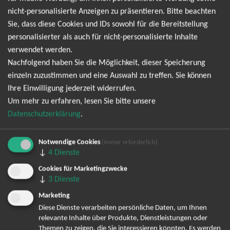
Giovanni Zarrella
nicht-personalisierte Anzeigen zu präsentieren. Bitte beachten
Tauchen Sie ein in die faszinierende Welt der Musik mit dem
Sie, dass diese Cookies und IDs sowohl für die Bereitstellung
charismatischen Giovanni Zarrella! Der talentierte Sänger,
personalisierter als auch für nicht-personalisierte Inhalte
Moderator und Entertainer wird Sie mit seiner einzigartigen
verwendet werden.
Stimme und mitreißenden Performance in seinen Bann ziehen.
Nachfolgend haben Sie die Möglichkeit, dieser Speicherung
Erleben Sie einen unvergesslichen Abend voller Emotionen,
einzeln zuzustimmen und eine Auswahl zu treffen. Sie können
Rhythmus und erstklassiger Unterhaltung. Giovanni Zarrella
Ihre Einwilligung jederzeit widerrufen.
hat sich nicht nur als Mitglied der erfolgreichen Band Bro'Sis
Um mehr zu erfahren, lesen Sie bitte unsere
einen Namen gemacht, sondern auch als Solokünstler und
Datenschutzerklärung
.
Moderator. Mit seiner Vielseitigkeit und seinem Charme
begeistert er Menschen auf der ganzen Welt. Seine Live-
Notwendige Cookies
(immer erforderlich)
Auftritte sind eine perfekte Mischung aus musikalischer
↓
4
Dienste
Brillanz, Energie und einem Hauch von italienischem Flair.
Cookies für Marketingzwecke
Diese Gelegenheit sollten Sie nicht verpassen! Sichern Sie sich
↓
3
Dienste
jetzt Ihre Tickets für das Konzert von Giovanni Zarrella und
Marketing
erleben Sie einen Abend voller Hits, Emotionen und
Diese Dienste verarbeiten persönliche Daten, um Ihnen
unvergesslicher Momente. Ob eingefleischter Fan oder
relevante Inhalte über Produkte, Dienstleistungen oder
Neuentdecker seiner Musik, diese Veranstaltung verspricht
Themen zu zeigen, die Sie interessieren könnten. Es werden