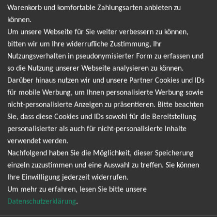
Warenkorb und komfortable Zahlungsarten anbieten zu
es neue Termine gibt. Einfach hier für den Makko
können.
Newsletter anmelden und keine Angebote und
Um unsere Webseite für Sie weiter verbessern zu können,
bitten wir um Ihre widerrufliche Zustimmung, Ihr
Tourdaten mehr verpassen!
Nutzungsverhalten in pseudonymisierter Form zu erfassen und
so die Nutzung unserer Webseite analysieren zu können.
Ich möchte den regelmäßig erscheinenden Newsletter
Darüber hinaus nutzen wir und unsere Partner Cookies und IDs
abonnieren und bin daher mit einer Speicherung meiner E-
für mobile Werbung, um Ihnen personalisierte Werbung sowie
Mail-Adresse zum Zweck der Zustellung des Newsletters
nicht-personalisierte Anzeigen zu präsentieren. Bitte beachten
Datenschutzerklärung
entsprechend der
einverstanden. Den
Sie, dass diese Cookies und IDs sowohl für die Bereitstellung
Newsletter kann ich jederzeit wieder abbestellen.
personalisierter als auch für nicht-personalisierte Inhalte
verwendet werden.
Nachfolgend haben Sie die Möglichkeit, dieser Speicherung
einzeln zuzustimmen und eine Auswahl zu treffen. Sie können
Ihre Einwilligung jederzeit widerrufen.
Um mehr zu erfahren, lesen Sie bitte unsere
Datenschutzerklärung
.