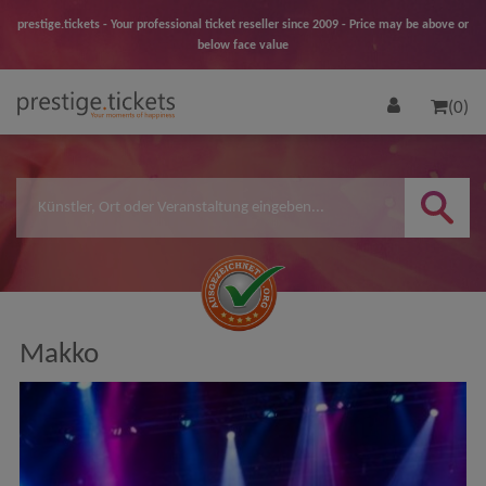
prestige.tickets - Your professional ticket reseller since 2009 - Price may be above or
below face value
(0)
Makko