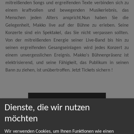
mitreißenden Songs und ergreifenden Texte verbinden sich zu
einem kraftvollen und bewegenden Musikerlebnis, das
Menschen jeden Alters anspricht.Nun haben Sie die
Gelegenheit, Makko live auf der Bühne zu erleben. Seine
Konzerte sind ein Spektakel, das Sie nicht verpassen sollten.
Von der mitreißenden Energie seiner Live-Band bis hin zu
seinen ergreifenden Gesangseinlagen wird jedes Konzert zu
einem unvergesslichen Ereignis. Makko's Bühnenpräsenz ist
elektrisierend, und seine Fähigkeit, das Publikum in seinen
Bann zu ziehen, ist unübertroffen. Jetzt Tickets sichern !
NEWSLETTER
Dienste, die wir nutzen
möchten
Leider gibt es aktuell von Makko keine Termine.
Wir verwenden Cookies, um Ihnen Funktionen wie einen
Wir informieren dich jedoch gerne direkt, sobald