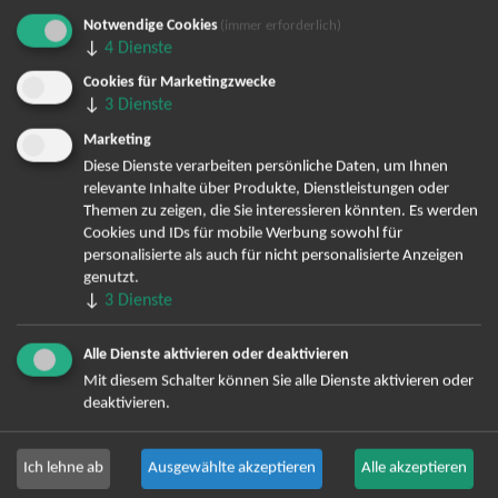
Notwendige Cookies
(immer erforderlich)
Bereits angemeldet? Hier können Sie sich abmelden ...
↓
4
Dienste
Cookies für Marketingzwecke
↓
3
Dienste
TOP-Events
Marketing
Diese Dienste verarbeiten persönliche Daten, um Ihnen
André Rieu Tickets
relevante Inhalte über Produkte, Dienstleistungen oder
David Garrett Tickets
Themen zu zeigen, die Sie interessieren könnten. Es werden
Andrea Berg Tickets
Cookies und IDs für mobile Werbung sowohl für
Backstreet Boys Tickets
personalisierte als auch für nicht personalisierte Anzeigen
genutzt.
Unheilig Tickets
↓
3
Dienste
Santiano Tickets
Ina Müller Tickets
Alle Dienste aktivieren oder deaktivieren
Bryan Adams Tickets
Mit diesem Schalter können Sie alle Dienste aktivieren oder
Andreas Gabalier Tickets
deaktivieren.
Die Fantastischen Vier Tickets
Herbert Grönemeyer Tickets
Ich lehne ab
Ausgewählte akzeptieren
Alle akzeptieren
Deep Purple Tickets