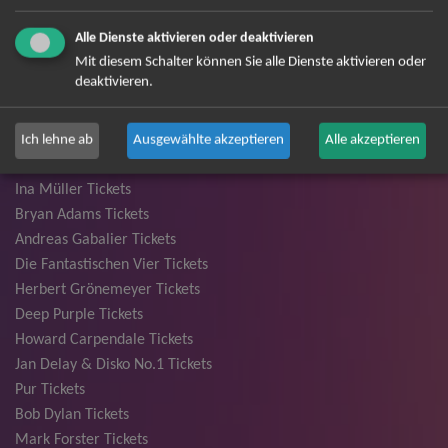
TOP-Events
Alle Dienste aktivieren oder deaktivieren
André Rieu Tickets
Mit diesem Schalter können Sie alle Dienste aktivieren oder
David Garrett Tickets
deaktivieren.
Andrea Berg Tickets
Backstreet Boys Tickets
Unheilig Tickets
Ich lehne ab
Ausgewählte akzeptieren
Alle akzeptieren
Santiano Tickets
Ina Müller Tickets
Bryan Adams Tickets
Andreas Gabalier Tickets
Die Fantastischen Vier Tickets
Herbert Grönemeyer Tickets
Deep Purple Tickets
Howard Carpendale Tickets
Jan Delay & Disko No.1 Tickets
Pur Tickets
Bob Dylan Tickets
Mark Forster Tickets