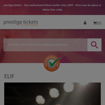
prestige.tickets - Your professional ticket reseller since 2009 - Price may be above or
below face value
(0)
ELIF