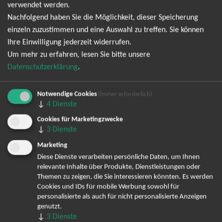
verwendet werden.
Wort" oder "Doppelleben" singt und dich mit ihrer Stimme
Nachfolgend haben Sie die Möglichkeit, dieser Speicherung
verzaubert. ELIFs Konzerte sind ein absolutes Highlight für
einzeln zuzustimmen und eine Auswahl zu treffen. Sie können
jeden Musikliebhaber. Ihre Auftritte sind emotional und
Ihre Einwilligung jederzeit widerrufen.
mitreißend und bieten eine unvergleichliche Atmosphäre. Ihre
Um mehr zu erfahren, lesen Sie bitte unsere
Stimme, begleitet von einer Live-Band, wird dich in eine
Datenschutzerklärung
.
andere Welt entführen und für Gänsehaut sorgen. Also zögere
nicht länger und sichere dir jetzt deine Tickets für ELIFs
Notwendige Cookies
(immer erforderlich)
Konzerte! Wir garantieren dir ein unvergessliches Erlebnis, das
↓
4
Dienste
du nicht missen möchtest. Sei dabei, wenn ELIF auf der Bühne
Cookies für Marketingzwecke
steht und ihr Herz für dich öffnet. Hol dir jetzt deine Tickets und
↓
3
Dienste
erlebe einen unvergesslichen Abend voller Musik und
Emotionen!
Marketing
Diese Dienste verarbeiten persönliche Daten, um Ihnen
Live Tour 2026
relevante Inhalte über Produkte, Dienstleistungen oder
Themen zu zeigen, die Sie interessieren könnten. Es werden
Cookies und IDs für mobile Werbung sowohl für
personalisierte als auch für nicht personalisierte Anzeigen
genutzt.
↓
3
Dienste