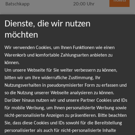
Tickets
Batschkapp
20:00 Uhr
München
11.12.2026
Dienste, die wir nutzen
Tickets
TonHalle
20:00 Uhr
möchten
Berlin
12.12.2026
Wir verwenden Cookies, um Ihnen Funktionen wie einen
Tickets
Uber Eats Music Hall
20:00 Uhr
Warenkorb und komfortable Zahlungsarten anbieten zu
können.
Um unsere Webseite für Sie weiter verbessern zu können,
ELIF
bitten wir um Ihre widerrufliche Zustimmung, Ihr
Nutzungsverhalten in pseudonymisierter Form zu erfassen und
ELIF ist eine junge, aufstrebende Singer-Songwriterin, die mit
so die Nutzung unserer Webseite analysieren zu können.
ihrer unverwechselbaren Stimme und ihren berührenden
Darüber hinaus nutzen wir und unsere Partner Cookies und IDs
Texten das Publikum begeistert. Ihre Lieder sind voller
für mobile Werbung, um Ihnen personalisierte Werbung sowie
Emotionen und erzählen von Liebe, Freundschaft und dem
nicht-personalisierte Anzeigen zu präsentieren. Bitte beachten
Leben an sich. Mit ihrer Musik schafft sie es, ihre Zuhörer auf
Sie, dass diese Cookies und IDs sowohl für die Bereitstellung
eine Reise in ihre Welt mitzunehmen und sie in ihren Bann zu
personalisierter als auch für nicht-personalisierte Inhalte
ziehen. Sei dabei, wenn sie ihre bekannten Hits wie "Nur ein