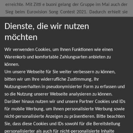
erreichte. Mit Zitti e buoni gelang der Gruppe im Mai auch der
Sieg beim Eurovision Song Contest 2021. Dadurch erhielt sie
weltweite Aufmerksamkeit. Vor allem ihre Coverversion des
Dienste, die wir nutzen
Liedes Beggin’ von den Four Seasons (ursprünglich 2017 bei X
Factor präsentiert) wurde ein viraler Hit, der auch in den USA
möchten
mit Platin ausgezeichnet wurde.
Wir verwenden Cookies, um Ihnen Funktionen wie einen
Warenkorb und komfortable Zahlungsarten anbieten zu
können.
Um unsere Webseite für Sie weiter verbessern zu können,
NEWSLETTER
bitten wir um Ihre widerrufliche Zustimmung, Ihr
Nutzungsverhalten in pseudonymisierter Form zu erfassen und
so die Nutzung unserer Webseite analysieren zu können.
Leider gibt es aktuell von Måneskin keine
Darüber hinaus nutzen wir und unsere Partner Cookies und IDs
Termine. Wir informieren dich jedoch gerne
für mobile Werbung, um Ihnen personalisierte Werbung sowie
direkt, sobald es neue Termine gibt. Einfach hier
nicht-personalisierte Anzeigen zu präsentieren. Bitte beachten
für den Måneskin Newsletter anmelden und keine
Sie, dass diese Cookies und IDs sowohl für die Bereitstellung
personalisierter als auch für nicht-personalisierte Inhalte