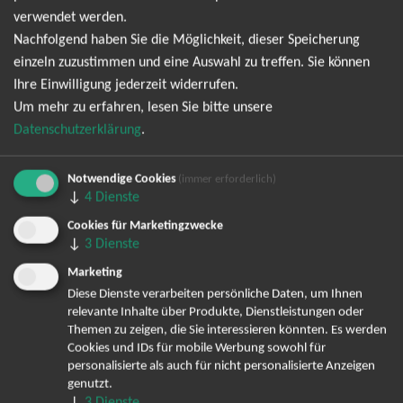
Angebote und Tourdaten mehr verpassen!
verwendet werden.
Nachfolgend haben Sie die Möglichkeit, dieser Speicherung
Ich möchte den regelmäßig erscheinenden Newsletter
einzeln zuzustimmen und eine Auswahl zu treffen. Sie können
abonnieren und bin daher mit einer Speicherung meiner E-
Ihre Einwilligung jederzeit widerrufen.
Mail-Adresse zum Zweck der Zustellung des Newsletters
Um mehr zu erfahren, lesen Sie bitte unsere
Datenschutzerklärung
Datenschutzerklärung
.
entsprechend der
einverstanden. Den
Newsletter kann ich jederzeit wieder abbestellen.
Notwendige Cookies
(immer erforderlich)
↓
4
Dienste
Cookies für Marketingzwecke
↓
3
Dienste
Marketing
Diese Dienste verarbeiten persönliche Daten, um Ihnen
relevante Inhalte über Produkte, Dienstleistungen oder
Themen zu zeigen, die Sie interessieren könnten. Es werden
Bereits angemeldet? Hier können Sie sich abmelden ...
Cookies und IDs für mobile Werbung sowohl für
personalisierte als auch für nicht personalisierte Anzeigen
genutzt.
↓
3
Dienste