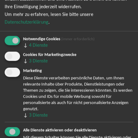
Ihre Einwilligung jederzeit widerrufen.
Newsletter kann ich jederzeit wieder abbestellen.
Um mehr zu erfahren, lesen Sie bitte unsere
Datenschutzerklärung
.
Notwendige Cookies
(immer erforderlich)
↓
4
Dienste
Cookies für Marketingzwecke
↓
3
Dienste
Marketing
Bereits angemeldet? Hier können Sie sich abmelden ...
Diese Dienste verarbeiten persönliche Daten, um Ihnen
relevante Inhalte über Produkte, Dienstleistungen oder
Themen zu zeigen, die Sie interessieren könnten. Es werden
Cookies und IDs für mobile Werbung sowohl für
TOP-Events
personalisierte als auch für nicht personalisierte Anzeigen
genutzt.
André Rieu Tickets
↓
3
Dienste
David Garrett Tickets
Andrea Berg Tickets
Alle Dienste aktivieren oder deaktivieren
Backstreet Boys Tickets
Mit diesem Schalter können Sie alle Dienste aktivieren oder