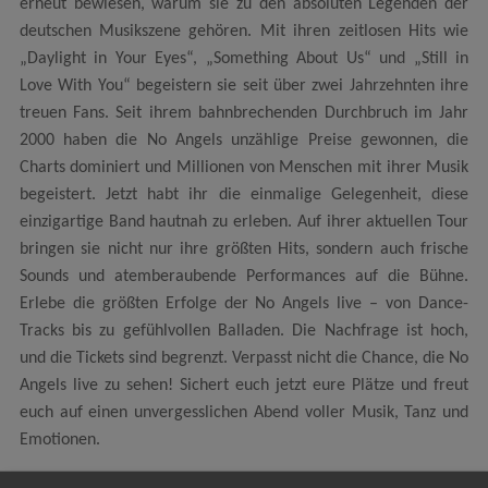
erneut bewiesen, warum sie zu den absoluten Legenden der
deutschen Musikszene gehören. Mit ihren zeitlosen Hits wie
„Daylight in Your Eyes“, „Something About Us“ und „Still in
Love With You“ begeistern sie seit über zwei Jahrzehnten ihre
treuen Fans. Seit ihrem bahnbrechenden Durchbruch im Jahr
2000 haben die No Angels unzählige Preise gewonnen, die
Charts dominiert und Millionen von Menschen mit ihrer Musik
begeistert. Jetzt habt ihr die einmalige Gelegenheit, diese
einzigartige Band hautnah zu erleben. Auf ihrer aktuellen Tour
bringen sie nicht nur ihre größten Hits, sondern auch frische
Sounds und atemberaubende Performances auf die Bühne.
Erlebe die größten Erfolge der No Angels live – von Dance-
Tracks bis zu gefühlvollen Balladen. Die Nachfrage ist hoch,
und die Tickets sind begrenzt. Verpasst nicht die Chance, die No
Angels live zu sehen! Sichert euch jetzt eure Plätze und freut
euch auf einen unvergesslichen Abend voller Musik, Tanz und
Emotionen.
Still In Love With You 2025