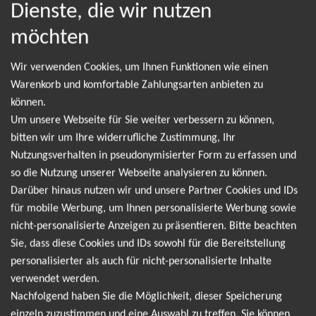
Dienste, die wir nutzen
möchten
Wir verwenden Cookies, um Ihnen Funktionen wie einen
NEWSLETTER
Warenkorb und komfortable Zahlungsarten anbieten zu
können.
Um unsere Webseite für Sie weiter verbessern zu können,
Leider gibt es aktuell von No Angels keine
bitten wir um Ihre widerrufliche Zustimmung, Ihr
Termine. Wir informieren dich jedoch gerne
Nutzungsverhalten in pseudonymisierter Form zu erfassen und
direkt, sobald es neue Termine gibt. Einfach hier
so die Nutzung unserer Webseite analysieren zu können.
für den No Angels Newsletter anmelden und
Darüber hinaus nutzen wir und unsere Partner Cookies und IDs
für mobile Werbung, um Ihnen personalisierte Werbung sowie
keine Angebote und Tourdaten mehr verpassen!
nicht-personalisierte Anzeigen zu präsentieren. Bitte beachten
Sie, dass diese Cookies und IDs sowohl für die Bereitstellung
Ich möchte den regelmäßig erscheinenden Newsletter
personalisierter als auch für nicht-personalisierte Inhalte
abonnieren und bin daher mit einer Speicherung meiner E-
verwendet werden.
Nachfolgend haben Sie die Möglichkeit, dieser Speicherung
Mail-Adresse zum Zweck der Zustellung des Newsletters
einzeln zuzustimmen und eine Auswahl zu treffen. Sie können
Datenschutzerklärung
entsprechend der
einverstanden. Den