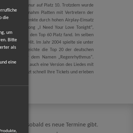
r gehört zu mir nur auf Platz 10. Trotzdem wurde
rrufliche
ilmen mit und nahm Platten mit Vertretern der
o die
entlicht und lenkte durch hohen Airplay-Einsatz
Rennbahn den Song „I Need Your Love Tonight“,
ung, um
 das Lied unter den Top 60 Platz fand. Im selben
en. Bitte
 Dich“ einen Hit. Im Jahr 2004 spielte sie unter
erter als
Das Album erreichte die Top 20 der deutschen
t 13 Titeln unter dem Namen „Regenrhythmus“.
 und eine
lden“, auf der auch eine Version des Liedes mit
n Sie sich jetzt schnell Ihre Tickets und erleben
rne direkt, sobald es neue Termine gibt.
 Produkte,