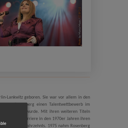
CC BY 2.0
by Marco Maas /
Photo
in-Lankwitz geboren. Sie war vor allem in den
 gewann Rosenberg einen Talentwettbewerb im
rster Erfolg wurde. Mit ihren weiteren Titeln
ichte ihre Karriere in den 1970er Jahren ihren
able
lagerstars des Jahrzehnts. 1975 nahm Rosenberg