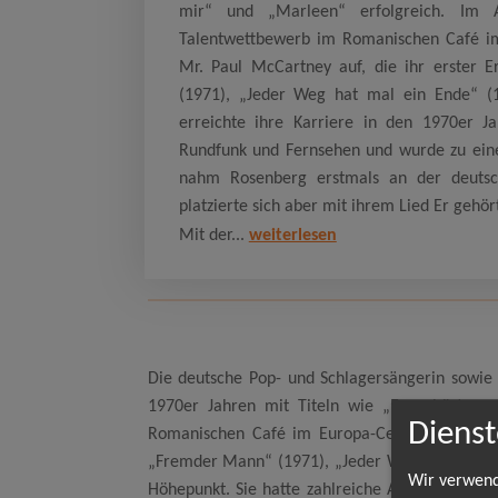
mir“ und „Marleen“ erfolgreich. Im 
Talentwettbewerb im Romanischen Café im 
Mr. Paul McCartney auf, die ihr erster 
(1971), „Jeder Weg hat mal ein Ende“ (
erreichte ihre Karriere in den 1970er Ja
Rundfunk und Fernsehen und wurde zu einem
nahm Rosenberg erstmals an der deutsch
platzierte sich aber mit ihrem Lied Er gehör
Mit der...
weiterlesen
Die deutsche Pop- und Schlagersängerin sowie
1970er Jahren mit Titeln wie „Er gehört zu
Dienst
Romanischen Café im Europa-Center. Danach na
„Fremder Mann“ (1971), „Jeder Weg hat mal ein
Wir verwend
Höhepunkt. Sie hatte zahlreiche Auftritte in 