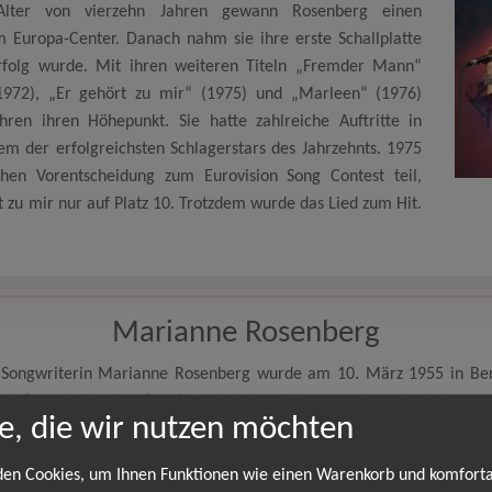
Alter von vierzehn Jahren gewann Rosenberg einen
Europa-Center. Danach nahm sie ihre erste Schallplatte
Erfolg wurde. Mit ihren weiteren Titeln „Fremder Mann“
1972), „Er gehört zu mir“ (1975) und „Marleen“ (1976)
hren ihren Höhepunkt. Sie hatte zahlreiche Auftritte in
 der erfolgreichsten Schlagerstars des Jahrzehnts. 1975
en Vorentscheidung zum Eurovision Song Contest teil,
t zu mir nur auf Platz 10. Trotzdem wurde das Lied zum Hit.
Marianne Rosenberg
 Songwriterin Marianne Rosenberg wurde am 10. März 1955 in Berl
 mir“ und „Marleen“ erfolgreich. Im Alter von vierzehn Jahren
e, die wir nutzen möchten
hm sie ihre erste Schallplatte Mr. Paul McCartney auf, die ihr e
 Ende“ (1972), „Er gehört zu mir“ (1975) und „Marleen“ (1976) erre
en Cookies, um Ihnen Funktionen wie einen Warenkorb und komfort
Rundfunk und Fernsehen und wurde zu einem der erfolgreichsten Sch