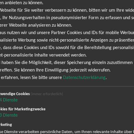
en anbieten zu können.
urovision Song Contest teil, platzierte sich aber mit ihrem Lied E
bseite für Sie weiter verbessern zu können, bitten wir um Ihre wide
h sie danach jahrelang einen Hit nach dem anderen, wirkte bei F
 Ihr Nutzungsverhalten in pseudonymisierter Form zu erfassen und s
e ein Remix ihres großen Hits „Er gehört zu mir“ als Single veröff
erer Webseite analysieren zu können.
1989 sang sie für den Soundtrack der Fernsehserie Rivalen der 
aus nutzen wir und unsere Partner Cookies und IDs für mobile Werb
 Musik schrieb, und hatte damit einen Überraschungserfolg, so dass
alisierte Werbung sowie nicht-personalisierte Anzeigen zu präsentier
nt die Nacht“ und hatte mit der ersten Singleauskopplung „Ich denk an
, dass diese Cookies und IDs sowohl für die Bereitstellung personalisi
 Hits und einige neue Tracks in völlig neuen Arrangements ein. 
ht-personalisierte Inhalte verwendet werden.
 100. Ende Februar 2011 veröffentlichte sie ein neues Album mi
 haben Sie die Möglichkeit, dieser Speicherung einzeln zuzustimmen
e Ballade von Wolfgang und Brigitte der Berliner Band „Wir sind He
reffen. Sie können Ihre Einwilligung jederzeit widerrufen.
sie wieder in mehreren Städten Deutschlands zu sehen sein, also sicher
erfahren, lesen Sie bitte unsere
Datenschutzerklärung
.
wendige Cookies
(immer erforderlich)
4
Dienste
NEWSLETTER
kies für Marketingzwecke
3
Dienste
keting
enberg keine Termine. Wir informieren dich jedoch ge
se Dienste verarbeiten persönliche Daten, um Ihnen relevante Inhalte über