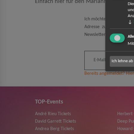
Einfach hier für den Marianne Rosenb
Die
und
Anz
Ich möchte den regelmäß
↓
Adresse zum Zweck der 
Newsletter kann ich jeder
All
Mit
Ich lehne ab
Bereits angemeldet? Hier
TOP-Events
André Rieu Tickets
Herbert
David Garrett Tickets
Deep Pur
Andrea Berg Tickets
Howard 