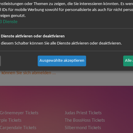
erg Newsletter anmelden und keine Angebote und Tou
nstleistungen oder Themen zu zeigen, die Sie interessieren könnten. Es we
 IDs für mobile Werbung sowohl für personalisierte als auch für nicht perso
eigen genutzt.
ig erscheinenden Newsletter abonnieren und bin daher mit einer Sp
3
Dienste
Datenschutzerklä
Zustellung des Newsletters entsprechend der
zeit wieder abbestellen.
e Dienste aktivieren oder deaktivieren
 diesem Schalter können Sie alle Dienste aktivieren oder deaktivieren.
Ausgewählte akzeptieren
Alle
 können Sie sich abmelden ...
 Grönemeyer Tickets
Judas Priest Tickets
ple Tickets
The BossHoss Tickets
Carpendale Tickets
Silbermond Tickets