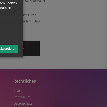
rdaten mehr verpassen!
rden Cookies
nalisierte
eicherung meiner E-Mail-
rung
einverstanden. Den
 akzeptieren
Rechtliches
AGB
Impressum
Datenschutz