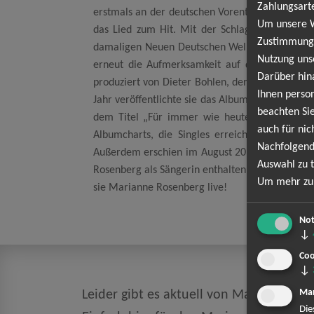
Zahlungsart
erstmals an der deutschen Vorentscheidung zum E
Um unsere We
das Lied zum Hit. Mit der Schlagerszene brac
Zustimmung,
damaligen Neuen Deutschen Welle auf. 1988 wurd
Nutzung uns
erneut die Aufmerksamkeit auf die Sängerin. 
Darüber hin
produziert von Dieter Bohlen, der auch Text und
Ihnen person
Jahr veröffentlichte sie das Album „Uns verbren
beachten Sie
dem Titel „Für immer wie heute“ ihre großen
auch für nic
Albumcharts, die Singles erreichten die Top
Nachfolgend
Außerdem erschien im August 2011 die Single Di
Auswahl zu t
Rosenberg als Sängerin enthalten ist. 2022 wird 
Um mehr zu 
sie Marianne Rosenberg live!
Not
↓
Coo
↓
Mar
Leider gibt es aktuell von Marianne Ros
Die