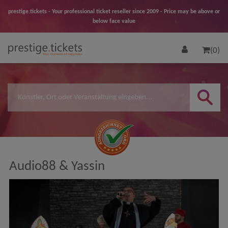
prestige.tickets - Your professional ticket reseller since 2009 - Price may be above or
below face value
(0)
Audio88 & Yassin