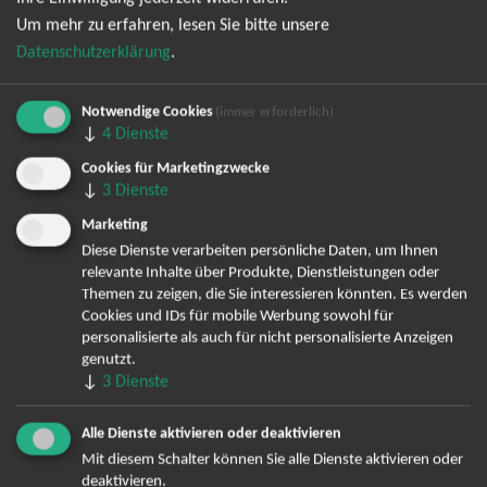
Um mehr zu erfahren, lesen Sie bitte unsere
Datenschutzerklärung
.
Notwendige Cookies
(immer erforderlich)
↓
4
Dienste
Cookies für Marketingzwecke
↓
3
Dienste
Bereits angemeldet? Hier können Sie sich abmelden ...
Marketing
Diese Dienste verarbeiten persönliche Daten, um Ihnen
relevante Inhalte über Produkte, Dienstleistungen oder
Themen zu zeigen, die Sie interessieren könnten. Es werden
TOP-Events
Cookies und IDs für mobile Werbung sowohl für
personalisierte als auch für nicht personalisierte Anzeigen
André Rieu Tickets
genutzt.
David Garrett Tickets
↓
3
Dienste
Andrea Berg Tickets
Backstreet Boys Tickets
Alle Dienste aktivieren oder deaktivieren
Unheilig Tickets
Mit diesem Schalter können Sie alle Dienste aktivieren oder
Santiano Tickets
deaktivieren.