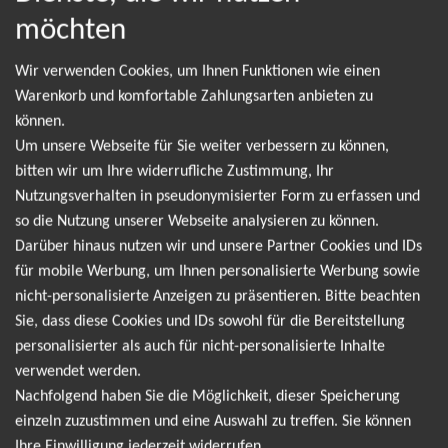
NEWSLETTER
möchten
Wir verwenden Cookies, um Ihnen Funktionen wie einen
Leider gibt es aktuell von Audio88 & Yassin keine
Warenkorb und komfortable Zahlungsarten anbieten zu
können.
Termine. Wir informieren dich jedoch gerne
Um unsere Webseite für Sie weiter verbessern zu können,
direkt, sobald es neue Termine gibt. Einfach hier
bitten wir um Ihre widerrufliche Zustimmung, Ihr
für den Audio88 & Yassin Newsletter anmelden
Nutzungsverhalten in pseudonymisierter Form zu erfassen und
so die Nutzung unserer Webseite analysieren zu können.
und keine Angebote und Tourdaten mehr
Darüber hinaus nutzen wir und unsere Partner Cookies und IDs
verpassen!
für mobile Werbung, um Ihnen personalisierte Werbung sowie
nicht-personalisierte Anzeigen zu präsentieren. Bitte beachten
Sie, dass diese Cookies und IDs sowohl für die Bereitstellung
Ich möchte den regelmäßig erscheinenden Newsletter
personalisierter als auch für nicht-personalisierte Inhalte
abonnieren und bin daher mit einer Speicherung meiner E-
verwendet werden.
Mail-Adresse zum Zweck der Zustellung des Newsletters
Nachfolgend haben Sie die Möglichkeit, dieser Speicherung
Datenschutzerklärung
entsprechend der
einverstanden. Den
einzeln zuzustimmen und eine Auswahl zu treffen. Sie können
Newsletter kann ich jederzeit wieder abbestellen.
Ihre Einwilligung jederzeit widerrufen.