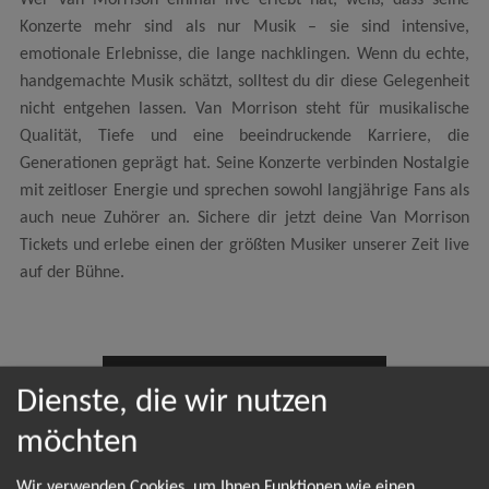
Wer Van Morrison einmal live erlebt hat, weiß, dass seine
Konzerte mehr sind als nur Musik – sie sind intensive,
emotionale Erlebnisse, die lange nachklingen. Wenn du echte,
handgemachte Musik schätzt, solltest du dir diese Gelegenheit
nicht entgehen lassen. Van Morrison steht für musikalische
Qualität, Tiefe und eine beeindruckende Karriere, die
Generationen geprägt hat. Seine Konzerte verbinden Nostalgie
mit zeitloser Energie und sprechen sowohl langjährige Fans als
auch neue Zuhörer an. Sichere dir jetzt deine Van Morrison
Tickets und erlebe einen der größten Musiker unserer Zeit live
auf der Bühne.
NEWSLETTER
Dienste, die wir nutzen
möchten
Leider gibt es aktuell von Van Morrison keine
Wir verwenden Cookies, um Ihnen Funktionen wie einen