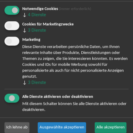
Notwendige Cookies
(immer erforderlich)
Bereits angemeldet? Hier können Sie sich abmelden ...
↓
4
Dienste
Cookies für Marketingzwecke
↓
3
Dienste
TOP-Events
Marketing
Diese Dienste verarbeiten persönliche Daten, um Ihnen
André Rieu Tickets
relevante Inhalte über Produkte, Dienstleistungen oder
David Garrett Tickets
Themen zu zeigen, die Sie interessieren könnten. Es werden
Cookies und IDs für mobile Werbung sowohl für
Andrea Berg Tickets
personalisierte als auch für nicht personalisierte Anzeigen
Backstreet Boys Tickets
genutzt.
Unheilig Tickets
↓
3
Dienste
Santiano Tickets
Ina Müller Tickets
Alle Dienste aktivieren oder deaktivieren
Bryan Adams Tickets
Mit diesem Schalter können Sie alle Dienste aktivieren oder
Andreas Gabalier Tickets
deaktivieren.
Die Fantastischen Vier Tickets
Herbert Grönemeyer Tickets
Ich lehne ab
Ausgewählte akzeptieren
Alle akzeptieren
Deep Purple Tickets