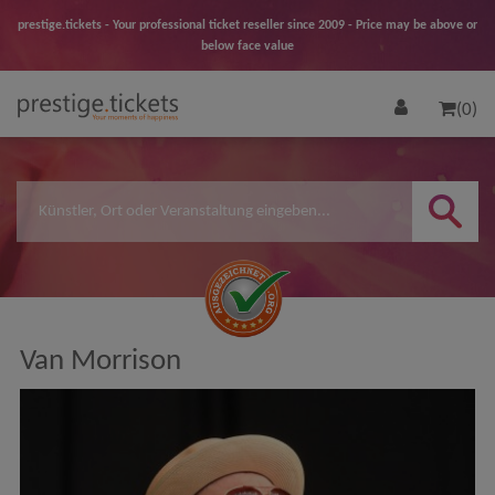
prestige.tickets - Your professional ticket reseller since 2009 - Price may be above or
below face value
(0)
Van Morrison