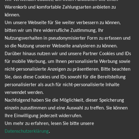
Termine. Wir informieren dich jedoch gerne
Warenkorb und komfortable Zahlungsarten anbieten zu
direkt, sobald es neue Termine gibt. Einfach hier
können.
Um unsere Webseite für Sie weiter verbessern zu können,
für den Van Morrison Newsletter anmelden und
bitten wir um Ihre widerrufliche Zustimmung, Ihr
keine Angebote und Tourdaten mehr verpassen!
Nutzungsverhalten in pseudonymisierter Form zu erfassen und
so die Nutzung unserer Webseite analysieren zu können.
Darüber hinaus nutzen wir und unsere Partner Cookies und IDs
Ich möchte den regelmäßig erscheinenden Newsletter
für mobile Werbung, um Ihnen personalisierte Werbung sowie
abonnieren und bin daher mit einer Speicherung meiner E-
nicht-personalisierte Anzeigen zu präsentieren. Bitte beachten
Mail-Adresse zum Zweck der Zustellung des Newsletters
Sie, dass diese Cookies und IDs sowohl für die Bereitstellung
Datenschutzerklärung
entsprechend der
einverstanden. Den
personalisierter als auch für nicht-personalisierte Inhalte
Newsletter kann ich jederzeit wieder abbestellen.
verwendet werden.
Nachfolgend haben Sie die Möglichkeit, dieser Speicherung
einzeln zuzustimmen und eine Auswahl zu treffen. Sie können
Ihre Einwilligung jederzeit widerrufen.
Um mehr zu erfahren, lesen Sie bitte unsere
Datenschutzerklärung
.