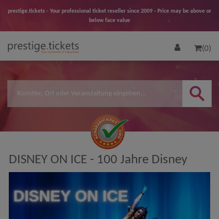
prestige.tickets - Your professional ticket reseller since 2009 - Price may be above or
below face value
(0)
DISNEY ON ICE - 100 Jahre Disney