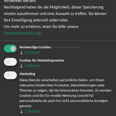
verwendet werden.
Nachfolgend haben Sie die Möglichkeit, dieser Speicherung
Ich möchte den regelmäßig erscheinenden Newsletter
einzeln zuzustimmen und eine Auswahl zu treffen. Sie können
abonnieren und bin daher mit einer Speicherung meiner E-
Ihre Einwilligung jederzeit widerrufen.
Mail-Adresse zum Zweck der Zustellung des Newsletters
Um mehr zu erfahren, lesen Sie bitte unsere
Datenschutzerklärung
entsprechend der
einverstanden. Den
Datenschutzerklärung
.
Newsletter kann ich jederzeit wieder abbestellen.
Notwendige Cookies
(immer erforderlich)
↓
4
Dienste
Cookies für Marketingzwecke
↓
3
Dienste
Marketing
Diese Dienste verarbeiten persönliche Daten, um Ihnen
relevante Inhalte über Produkte, Dienstleistungen oder
Themen zu zeigen, die Sie interessieren könnten. Es werden
Bereits angemeldet? Hier können Sie sich abmelden ...
Cookies und IDs für mobile Werbung sowohl für
personalisierte als auch für nicht personalisierte Anzeigen
genutzt.
↓
3
Dienste
TOP-Events