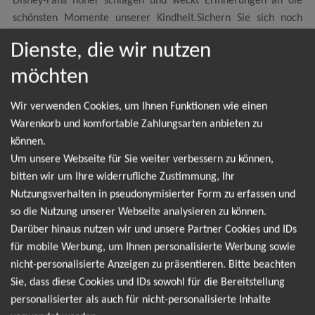
Disney-Fans höher schlagen und weckt Erinnerungen an die
schönsten Momente unserer Kindheit.Sichern Sie sich noch
heute Ihre Tickets für "Disney on Ice - 100 Jahre Disney" und
Dienste, die wir nutzen
tauchen Sie ein in eine Welt voller Fantasie und Abenteuer.
möchten
Wir verwenden Cookies, um Ihnen Funktionen wie einen
Warenkorb und komfortable Zahlungsarten anbieten zu
NEWSLETTER
können.
Um unsere Webseite für Sie weiter verbessern zu können,
bitten wir um Ihre widerrufliche Zustimmung, Ihr
Leider gibt es aktuell von DISNEY ON ICE - 100
Nutzungsverhalten in pseudonymisierter Form zu erfassen und
Jahre Disney keine Termine. Wir informieren dich
so die Nutzung unserer Webseite analysieren zu können.
jedoch gerne direkt, sobald es neue Termine gibt.
Darüber hinaus nutzen wir und unsere Partner Cookies und IDs
Einfach hier für den DISNEY ON ICE - 100 Jahre
für mobile Werbung, um Ihnen personalisierte Werbung sowie
nicht-personalisierte Anzeigen zu präsentieren. Bitte beachten
Disney Newsletter anmelden und keine Angebote
Sie, dass diese Cookies und IDs sowohl für die Bereitstellung
und Tourdaten mehr verpassen!
personalisierter als auch für nicht-personalisierte Inhalte