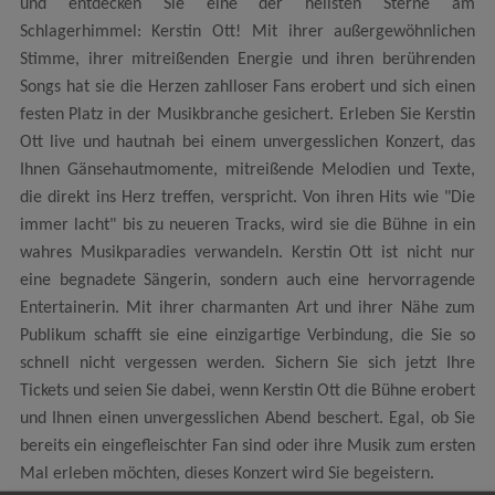
und entdecken Sie eine der hellsten Sterne am
Schlagerhimmel: Kerstin Ott! Mit ihrer außergewöhnlichen
Stimme, ihrer mitreißenden Energie und ihren berührenden
Songs hat sie die Herzen zahlloser Fans erobert und sich einen
festen Platz in der Musikbranche gesichert. Erleben Sie Kerstin
Ott live und hautnah bei einem unvergesslichen Konzert, das
Ihnen Gänsehautmomente, mitreißende Melodien und Texte,
die direkt ins Herz treffen, verspricht. Von ihren Hits wie "Die
immer lacht" bis zu neueren Tracks, wird sie die Bühne in ein
wahres Musikparadies verwandeln. Kerstin Ott ist nicht nur
eine begnadete Sängerin, sondern auch eine hervorragende
Entertainerin. Mit ihrer charmanten Art und ihrer Nähe zum
Publikum schafft sie eine einzigartige Verbindung, die Sie so
schnell nicht vergessen werden. Sichern Sie sich jetzt Ihre
Tickets und seien Sie dabei, wenn Kerstin Ott die Bühne erobert
und Ihnen einen unvergesslichen Abend beschert. Egal, ob Sie
bereits ein eingefleischter Fan sind oder ihre Musik zum ersten
Mal erleben möchten, dieses Konzert wird Sie begeistern.