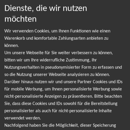
Für immer für euch
Dienste, die wir nutzen
möchten
Wir verwenden Cookies, um Ihnen Funktionen wie einen
NEWSLETTER
Warenkorb und komfortable Zahlungsarten anbieten zu
können.
Um unsere Webseite für Sie weiter verbessern zu können,
Leider gibt es aktuell von Kerstin Ott keine
bitten wir um Ihre widerrufliche Zustimmung, Ihr
Termine. Wir informieren dich jedoch gerne
Nutzungsverhalten in pseudonymisierter Form zu erfassen und
so die Nutzung unserer Webseite analysieren zu können.
direkt, sobald es neue Termine gibt. Einfach hier
Darüber hinaus nutzen wir und unsere Partner Cookies und IDs
für den Kerstin Ott Newsletter anmelden und
für mobile Werbung, um Ihnen personalisierte Werbung sowie
keine Angebote und Tourdaten mehr verpassen!
nicht-personalisierte Anzeigen zu präsentieren. Bitte beachten
Sie, dass diese Cookies und IDs sowohl für die Bereitstellung
personalisierter als auch für nicht-personalisierte Inhalte
Ich möchte den regelmäßig erscheinenden Newsletter
verwendet werden.
abonnieren und bin daher mit einer Speicherung meiner E-
Nachfolgend haben Sie die Möglichkeit, dieser Speicherung
Mail-Adresse zum Zweck der Zustellung des Newsletters