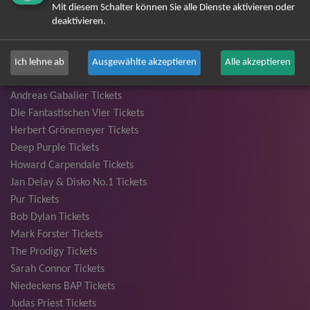
Mit diesem Schalter können Sie alle Dienste aktivieren oder
Backstreet Boys Tickets
deaktivieren.
Unheilig Tickets
Santiano Tickets
Ina Müller Tickets
Ich lehne ab
Ausgewählte akzeptieren
Alle akzeptieren
Bryan Adams Tickets
Andreas Gabalier Tickets
Die Fantastischen Vier Tickets
Herbert Grönemeyer Tickets
Deep Purple Tickets
Howard Carpendale Tickets
Jan Delay & Disko No.1 Tickets
Pur Tickets
Bob Dylan Tickets
Mark Forster Tickets
The Prodigy Tickets
Sarah Connor Tickets
Niedeckens BAP Tickets
Judas Priest Tickets