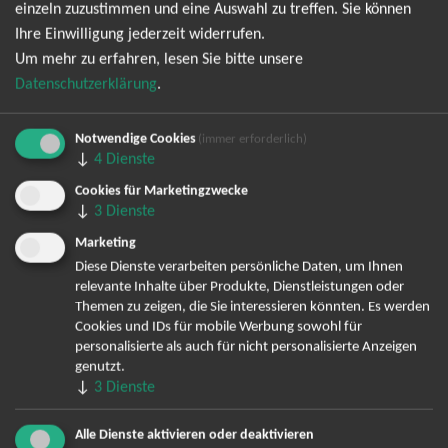
einzeln zuzustimmen und eine Auswahl zu treffen. Sie können
Datenschutzerklärung
entsprechend der
einverstanden. Den
Ihre Einwilligung jederzeit widerrufen.
Newsletter kann ich jederzeit wieder abbestellen.
Um mehr zu erfahren, lesen Sie bitte unsere
Datenschutzerklärung
.
Notwendige Cookies
(immer erforderlich)
↓
4
Dienste
Cookies für Marketingzwecke
↓
3
Dienste
Marketing
Bereits angemeldet? Hier können Sie sich abmelden ...
Diese Dienste verarbeiten persönliche Daten, um Ihnen
relevante Inhalte über Produkte, Dienstleistungen oder
Themen zu zeigen, die Sie interessieren könnten. Es werden
Cookies und IDs für mobile Werbung sowohl für
TOP-Events
personalisierte als auch für nicht personalisierte Anzeigen
genutzt.
↓
André Rieu Tickets
3
Dienste
David Garrett Tickets
Alle Dienste aktivieren oder deaktivieren
Andrea Berg Tickets