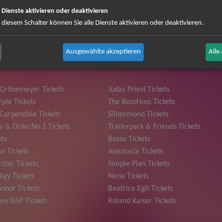
e Dienste aktivieren oder deaktivieren
 können Sie sich abmelden ...
 diesem Schalter können Sie alle Dienste aktivieren oder deaktivieren.
Ausgewählte akzeptieren
Alle
 Grönemeyer Tickets
Judas Priest Tickets
ple Tickets
The BossHoss Tickets
Carpendale Tickets
Silbermond Tickets
y & Disko No.1 Tickets
Trailerpark & Friends Tickets
ets
Bosse Tickets
n Tickets
Anastacia Tickets
ster Tickets
Simple Plan Tickets
igy Tickets
Nena Tickets
nnor Tickets
Beatrice Egli Tickets
ns BAP Tickets
Roland Kaiser Tickets