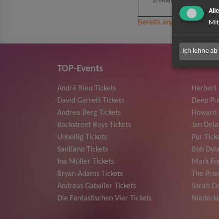
All
Bereits angemeldet? Hier
Mit
Ich lehne ab
TOP-Events
André Rieu Tickets
Herbert
David Garrett Tickets
Deep Pur
Andrea Berg Tickets
Howard 
Backstreet Boys Tickets
Jan Dela
Unheilig Tickets
Pur Tick
Santiano Tickets
Bob Dyla
Ina Müller Tickets
Mark For
Bryan Adams Tickets
The Prod
Andreas Gabalier Tickets
Sarah Co
Die Fantastischen Vier Tickets
Niedecke