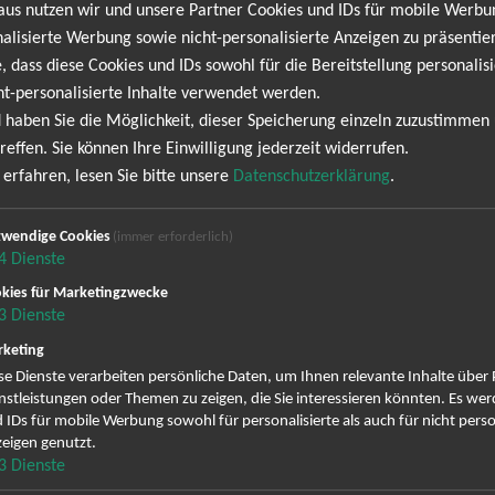
aus nutzen wir und unsere Partner Cookies und IDs für mobile Werb
i Music Hall in Berlin und die Jahrhunderthalle in Frankfurt werd
alisierte Werbung sowie nicht-personalisierte Anzeigen zu präsentier
lanz. Genau das richtige um selbst den letzten Weihnachstmuffel in
, dass diese Cookies und IDs sowohl für die Bereitstellung personalisi
ich jetzt Ihre Tickets und seien Sie dabei beim Christmas Chaos 2020 li
ht-personalisierte Inhalte verwendet werden.
 haben Sie die Möglichkeit, dieser Speicherung einzeln zuzustimmen
reffen. Sie können Ihre Einwilligung jederzeit widerrufen.
NEWSLETTER
erfahren, lesen Sie bitte unsere
Datenschutzerklärung
.
wendige Cookies
(immer erforderlich)
aos keine Termine. Wir informieren dich jedoch gerne 
4
Dienste
 Newsletter anmelden und keine Angebote und Tourdat
kies für Marketingzwecke
3
Dienste
ig erscheinenden Newsletter abonnieren und bin daher mit einer Sp
keting
Datenschutzerklä
Zustellung des Newsletters entsprechend der
se Dienste verarbeiten persönliche Daten, um Ihnen relevante Inhalte über
nstleistungen oder Themen zu zeigen, die Sie interessieren könnten. Es we
zeit wieder abbestellen.
 IDs für mobile Werbung sowohl für personalisierte als auch für nicht perso
eigen genutzt.
3
Dienste