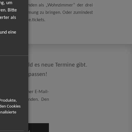
ung, um
en an diesen Abenden als „Wohnzimmer“ der drei
en. Bitte
 besinnliche Stimmung zu bringen. Oder zumindest
erter als
ve, mit prestige.tickets.
 und eine
direkt, sobald es neue Termine gibt.
en mehr verpassen!
eicherung meiner E-Mail-
rung
einverstanden. Den
 Produkte,
rden Cookies
nalisierte