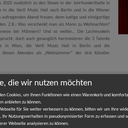
s 2020 zusätzlich zu den Shows in der Jahrhunderthalle in
h in die Verti Music Hall nach Berlin und in die Wiener
n aufregenden Abend freuen, denn lustige und einzigartige
rden. Z.B.: Was verschenkt man als Mann zu Weihnachten?
nesie bei Männern? Und so weiter... Die Lachmuskeln
rucht, doch auch gesanglich harmonieren die 3 Talente
lle in Wien, die Verti Music Hall in Berlin und die
n diesen Abenden als „Wohnzimmer“ der drei Künstler
e, die wir nutzen möchten
Christmas Chaos
en Cookies, um Ihnen Funktionen wie einen Warenkorb und komfort
or Weihnachten Michael Mittermeier, Rea Garvey und Sascha zu Ihr
en anbieten zu können.
19 so gut anlief werden die drei Stars 2020 zusätzlich zu den Shows
bseite für Sie weiter verbessern zu können, bitten wir um Ihre wide
ch Berlin und in die Wiener Stadthalle bringen. Man darf sich auf 
 Ihr Nutzungsverhalten in pseudonymisierter Form zu erfassen und s
lt zu werden. Z.B.: Was verschenkt man als Mann zu Weihnachten? W
erer Webseite analysieren zu können.
werden an diesem Abend besonders beansprucht, doch auch gesang