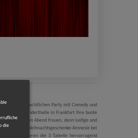
able
er Party weihnachtlichen Party mit Comedy und
 in der Jahrhunderthalle in Frankfurt ihre bunte
rrufliche
einen aufregenden Abend freuen, denn lustige und
o die
oher rührt die Weihnachtsgeschenke-Amnesie bei
lich harmonieren die 3 Talente hervorragend