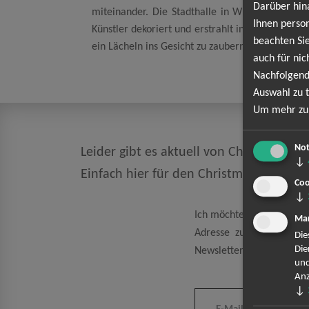
Darüber hin
miteinander. Die Stadthalle in Wien, die Vert
Ihnen person
Künstler dekoriert und erstrahlt in Weihnachtsg
beachten Sie
ein Lächeln ins Gesicht zu zaubern. Sichern Sie s
auch für nic
Nachfolgend
Auswahl zu t
Um mehr zu 
Not
Leider gibt es aktuell von Christmas Ch
↓
Einfach hier für den Christmas Chaos
Coo
↓
Ich möchte den regelmäß
Mar
Adresse zum Zweck der 
Die
Die
Newsletter kann ich jeder
und
Anz
↓