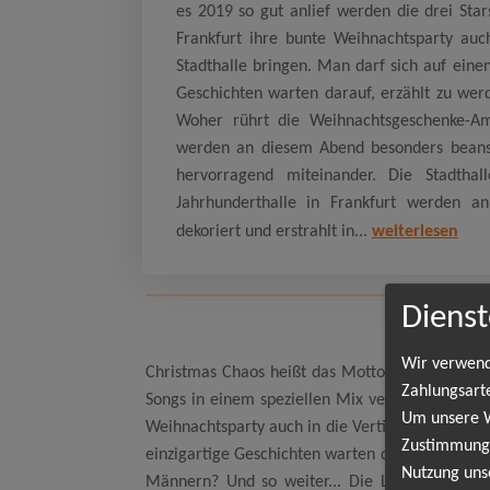
es 2019 so gut anlief werden die drei Star
Frankfurt ihre bunte Weihnachtsparty auc
Stadthalle bringen. Man darf sich auf eine
Geschichten warten darauf, erzählt zu we
Woher rührt die Weihnachtsgeschenke-Am
werden an diesem Abend besonders beansp
hervorragend miteinander. Die Stadtha
Jahrhunderthalle in Frankfurt werden a
dekoriert und erstrahlt in...
weiterlesen
Dienst
Wir verwend
Christmas Chaos heißt das Motto, wenn kurz v
Zahlungsart
Songs in einem speziellen Mix vereint. Da es 20
Um unsere We
Weihnachtsparty auch in die Verti Music Hall na
Zustimmung,
einzigartige Geschichten warten darauf, erzäh
Nutzung uns
Männern? Und so weiter... Die Lachmuskeln 