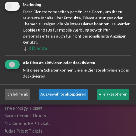
Backstreet Boys Tickets
Marketing
Unheilig Tickets
Diese Dienste verarbeiten persönliche Daten, um Ihnen
Santiano Tickets
relevante Inhalte über Produkte, Dienstleistungen oder
Themen zu zeigen, die Sie interessieren könnten. Es werden
Ina Müller Tickets
Cookies und IDs für mobile Werbung sowohl für
Bryan Adams Tickets
personalisierte als auch für nicht personalisierte Anzeigen
Andreas Gabalier Tickets
genutzt.
Die Fantastischen Vier Tickets
↓
3
Dienste
Herbert Grönemeyer Tickets
Deep Purple Tickets
Alle Dienste aktivieren oder deaktivieren
Mit diesem Schalter können Sie alle Dienste aktivieren oder
Howard Carpendale Tickets
deaktivieren.
Jan Delay & Disko No.1 Tickets
Pur Tickets
Bob Dylan Tickets
Ich lehne ab
Ausgewählte akzeptieren
Alle akzeptieren
Mark Forster Tickets
The Prodigy Tickets
Sarah Connor Tickets
Niedeckens BAP Tickets
Judas Priest Tickets