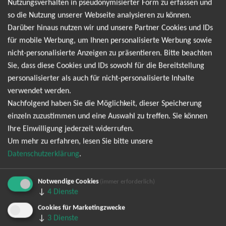
Nutzungsverhalten in pseudonymisierter Form zu erfassen und
seiner Songs berühren die Herzen der Zuhörer und verleihen
so die Nutzung unserer Webseite analysieren zu können.
seinen Auftritten eine besondere Tiefe. Die Konzerte von Ben
Darüber hinaus nutzen wir und unsere Partner Cookies und IDs
Zucker sind nicht nur musikalische Highlights, sondern auch
für mobile Werbung, um Ihnen personalisierte Werbung sowie
echte Emotionsgeladene Events, bei denen die Fans
nicht-personalisierte Anzeigen zu präsentieren. Bitte beachten
gemeinsam singen, tanzen und unvergessliche Momente
Sie, dass diese Cookies und IDs sowohl für die Bereitstellung
erleben. Worauf warten Sie noch? Kaufen Sie Ihre Tickets jetzt
personalisierter als auch für nicht-personalisierte Inhalte
und freuen Sie sich auf einen Abend voller Musik und
verwendet werden.
Emotionen mit Ben Zucker!
Nachfolgend haben Sie die Möglichkeit, dieser Speicherung
Kämpferherz - Die Open Airs 2026
einzeln zuzustimmen und eine Auswahl zu treffen. Sie können
Ihre Einwilligung jederzeit widerrufen.
Um mehr zu erfahren, lesen Sie bitte unsere
Datenschutzerklärung
.
TOP-Events
Notwendige Cookies
(immer erforderlich)
↓
4
Dienste
André Rieu Tickets
David Garrett Tickets
Cookies für Marketingzwecke
Andrea Berg Tickets
↓
3
Dienste