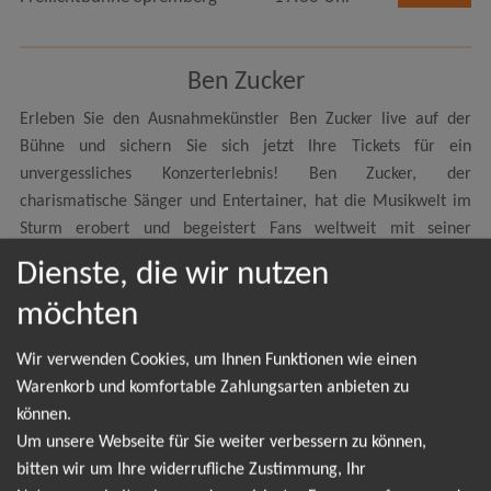
Ben Zucker
Erleben Sie den Ausnahmekünstler Ben Zucker live auf der
Bühne und sichern Sie sich jetzt Ihre Tickets für ein
unvergessliches Konzerterlebnis! Ben Zucker, der
charismatische Sänger und Entertainer, hat die Musikwelt im
Sturm erobert und begeistert Fans weltweit mit seiner
einzigartigen Stimme und seiner mitreißenden
Dienste, die wir nutzen
Bühnenpräsenz.Ben Zucker, geboren und aufgewachsen in
möchten
Berlin, hat sich in kürzester Zeit einen festen Platz in der
deutschen Musikszene erobert. Mit seinem Debütalbum "Na
Wir verwenden Cookies, um Ihnen Funktionen wie einen
und?!" stieg er direkt auf Platz 4 der deutschen Albumcharts
Warenkorb und komfortable Zahlungsarten anbieten zu
ein und wurde mit Gold ausgezeichnet. Seine Musik verbindet
können.
gekonnt verschiedene Genres, von Rock und Pop bis zu
Um unsere Webseite für Sie weiter verbessern zu können,
Schlager und Country, und spricht damit ein breites Publikum
bitten wir um Ihre widerrufliche Zustimmung, Ihr
an. Seine eindrucksvolle Stimme und die aufrichtigen Texte