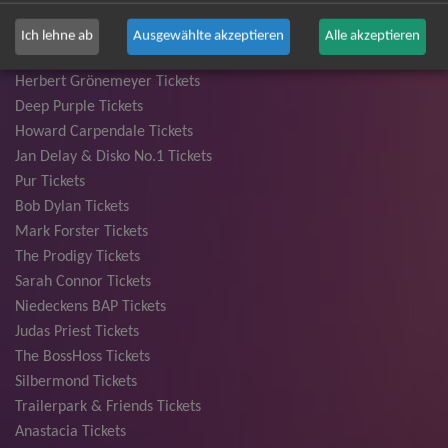
Bryan Adams Tickets
Andreas Gabalier Tickets
Ich lehne ab
Ausgewählte akzeptieren
Alle akzeptieren
Die Fantastischen Vier Tickets
Herbert Grönemeyer Tickets
Deep Purple Tickets
Howard Carpendale Tickets
Jan Delay & Disko No.1 Tickets
Pur Tickets
Bob Dylan Tickets
Mark Forster Tickets
The Prodigy Tickets
Sarah Connor Tickets
Niedeckens BAP Tickets
Judas Priest Tickets
The BossHoss Tickets
Silbermond Tickets
Trailerpark & Friends Tickets
Anastacia Tickets