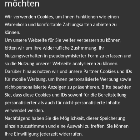
möchten
NEWSLETTER
Wir verwenden Cookies, um Ihnen Funktionen wie einen
Warenkorb und komfortable Zahlungsarten anbieten zu
Leider gibt es aktuell von King Krule keine
können.
Termine. Wir informieren dich jedoch gerne
Um unsere Webseite für Sie weiter verbessern zu können,
bitten wir um Ihre widerrufliche Zustimmung, Ihr
direkt, sobald es neue Termine gibt. Einfach hier
Nutzungsverhalten in pseudonymisierter Form zu erfassen und
für den King Krule Newsletter anmelden und
so die Nutzung unserer Webseite analysieren zu können.
keine Angebote und Tourdaten mehr verpassen!
Darüber hinaus nutzen wir und unsere Partner Cookies und IDs
für mobile Werbung, um Ihnen personalisierte Werbung sowie
nicht-personalisierte Anzeigen zu präsentieren. Bitte beachten
Ich möchte den regelmäßig erscheinenden Newsletter
Sie, dass diese Cookies und IDs sowohl für die Bereitstellung
abonnieren und bin daher mit einer Speicherung meiner E-
personalisierter als auch für nicht-personalisierte Inhalte
Mail-Adresse zum Zweck der Zustellung des Newsletters
verwendet werden.
Datenschutzerklärung
entsprechend der
einverstanden. Den
Nachfolgend haben Sie die Möglichkeit, dieser Speicherung
Newsletter kann ich jederzeit wieder abbestellen.
einzeln zuzustimmen und eine Auswahl zu treffen. Sie können
Ihre Einwilligung jederzeit widerrufen.