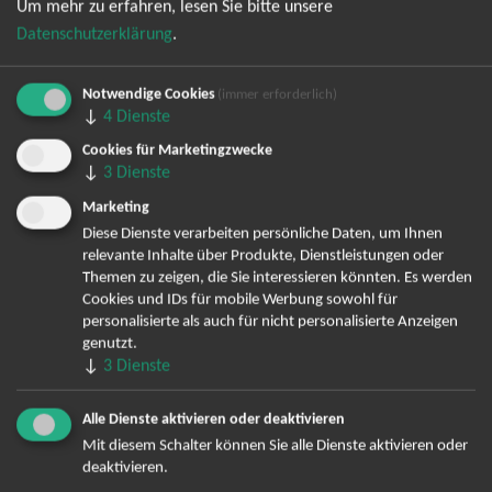
Um mehr zu erfahren, lesen Sie bitte unsere
Datenschutzerklärung
.
Notwendige Cookies
(immer erforderlich)
↓
4
Dienste
Cookies für Marketingzwecke
↓
Bereits angemeldet? Hier können Sie sich abmelden ...
3
Dienste
Marketing
Diese Dienste verarbeiten persönliche Daten, um Ihnen
relevante Inhalte über Produkte, Dienstleistungen oder
TOP-Events
Themen zu zeigen, die Sie interessieren könnten. Es werden
Cookies und IDs für mobile Werbung sowohl für
André Rieu Tickets
personalisierte als auch für nicht personalisierte Anzeigen
David Garrett Tickets
genutzt.
Andrea Berg Tickets
↓
3
Dienste
Backstreet Boys Tickets
Unheilig Tickets
Alle Dienste aktivieren oder deaktivieren
Santiano Tickets
Mit diesem Schalter können Sie alle Dienste aktivieren oder
deaktivieren.
Ina Müller Tickets