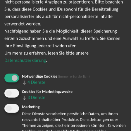
nicht-personalisierte Anzeigen zu präsentieren. Bitte beachten
Termine. Wir informieren dich jedoch gerne
Sie, dass diese Cookies und IDs sowohl für die Bereitstellung
personalisierter als auch für nicht-personalisierte Inhalte
direkt, sobald es neue Termine gibt. Einfach hier
verwendet werden.
für den One Direction Newsletter anmelden und
Nachfolgend haben Sie die Möglichkeit, dieser Speicherung
keine Angebote und Tourdaten mehr verpassen!
einzeln zuzustimmen und eine Auswahl zu treffen. Sie können
Ihre Einwilligung jederzeit widerrufen.
Um mehr zu erfahren, lesen Sie bitte unsere
Ich möchte den regelmäßig erscheinenden Newsletter
Datenschutzerklärung
.
abonnieren und bin daher mit einer Speicherung meiner E-
Mail-Adresse zum Zweck der Zustellung des Newsletters
Notwendige Cookies
(immer erforderlich)
Datenschutzerklärung
entsprechend der
einverstanden. Den
↓
4
Dienste
Newsletter kann ich jederzeit wieder abbestellen.
Cookies für Marketingzwecke
↓
3
Dienste
Marketing
Diese Dienste verarbeiten persönliche Daten, um Ihnen
relevante Inhalte über Produkte, Dienstleistungen oder
Themen zu zeigen, die Sie interessieren könnten. Es werden