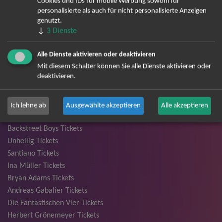
Cookies und IDs für mobile Werbung sowohl für
personalisierte als auch für nicht personalisierte Anzeigen
genutzt.
↓
Bereits angemeldet? Hier können Sie sich abmelden ...
3
Dienste
Alle Dienste aktivieren oder deaktivieren
Mit diesem Schalter können Sie alle Dienste aktivieren oder
TOP-Events
deaktivieren.
André Rieu Tickets
David Garrett Tickets
Ich lehne ab
Ausgewählte akzeptieren
Alle akzeptieren
Andrea Berg Tickets
Backstreet Boys Tickets
Unheilig Tickets
Santiano Tickets
Ina Müller Tickets
Bryan Adams Tickets
Andreas Gabalier Tickets
Die Fantastischen Vier Tickets
Herbert Grönemeyer Tickets