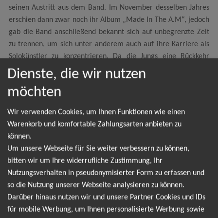
seinen Austritt aus dem Band. Im November desselben Jahres
erschien dann zwar noch ihr Album „Made In The A.M“, jedoch
gab die Band anschließend bekannt sich auf unbegrenzte Zeit
zu trennen, um sich unter anderem auch auf ihre Karriere als
Solokünstler zu konzentrieren. Da die Jungs eine Rückkehr
allerdings nicht ausschließen wollten könnte es also nochmal zu
Dienste, die wir nutzen
einer Tour von One Direction kommen. Abonnieren sie unseren
möchten
prestige.tickets Newsletter um als erster zu erfahren wenn die
Mitglieder sich wieder vereinen und nochmal Konzerte geben,
Wir verwenden Cookies, um Ihnen Funktionen wie einen
sowie um sich rechtzeitig die begehrten Tickets sichern zu
Warenkorb und komfortable Zahlungsarten anbieten zu
können.
können.
Um unsere Webseite für Sie weiter verbessern zu können,
bitten wir um Ihre widerrufliche Zustimmung, Ihr
Nutzungsverhalten in pseudonymisierter Form zu erfassen und
NEWSLETTER
so die Nutzung unserer Webseite analysieren zu können.
Darüber hinaus nutzen wir und unsere Partner Cookies und IDs
für mobile Werbung, um Ihnen personalisierte Werbung sowie
Leider gibt es aktuell von One Direction keine