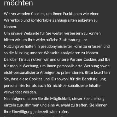
möchten
NEWSLETTER
Wir verwenden Cookies, um Ihnen Funktionen wie einen
Warenkorb und komfortable Zahlungsarten anbieten zu
Leider gibt es aktuell von Sum 41 keine Termine.
können.
Wir informieren dich jedoch gerne direkt, sobald
Um unsere Webseite für Sie weiter verbessern zu können,
es neue Termine gibt. Einfach hier für den Sum 41
bitten wir um Ihre widerrufliche Zustimmung, Ihr
Nutzungsverhalten in pseudonymisierter Form zu erfassen und
Newsletter anmelden und keine Angebote und
so die Nutzung unserer Webseite analysieren zu können.
Tourdaten mehr verpassen!
Darüber hinaus nutzen wir und unsere Partner Cookies und IDs
für mobile Werbung, um Ihnen personalisierte Werbung sowie
nicht-personalisierte Anzeigen zu präsentieren. Bitte beachten
Ich möchte den regelmäßig erscheinenden Newsletter
Sie, dass diese Cookies und IDs sowohl für die Bereitstellung
abonnieren und bin daher mit einer Speicherung meiner E-
personalisierter als auch für nicht-personalisierte Inhalte
Mail-Adresse zum Zweck der Zustellung des Newsletters
verwendet werden.
Datenschutzerklärung
entsprechend der
einverstanden. Den
Nachfolgend haben Sie die Möglichkeit, dieser Speicherung
Newsletter kann ich jederzeit wieder abbestellen.
einzeln zuzustimmen und eine Auswahl zu treffen. Sie können
Ihre Einwilligung jederzeit widerrufen.