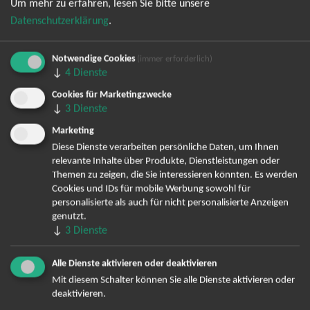
Um mehr zu erfahren, lesen Sie bitte unsere
Datenschutzerklärung
.
Notwendige Cookies
(immer erforderlich)
↓
4
Dienste
Cookies für Marketingzwecke
Bereits angemeldet? Hier können Sie sich abmelden ...
↓
3
Dienste
Marketing
Diese Dienste verarbeiten persönliche Daten, um Ihnen
relevante Inhalte über Produkte, Dienstleistungen oder
TOP-Events
Themen zu zeigen, die Sie interessieren könnten. Es werden
Cookies und IDs für mobile Werbung sowohl für
André Rieu Tickets
personalisierte als auch für nicht personalisierte Anzeigen
David Garrett Tickets
genutzt.
Andrea Berg Tickets
↓
3
Dienste
Backstreet Boys Tickets
Unheilig Tickets
Alle Dienste aktivieren oder deaktivieren
Santiano Tickets
Mit diesem Schalter können Sie alle Dienste aktivieren oder
deaktivieren.
Ina Müller Tickets