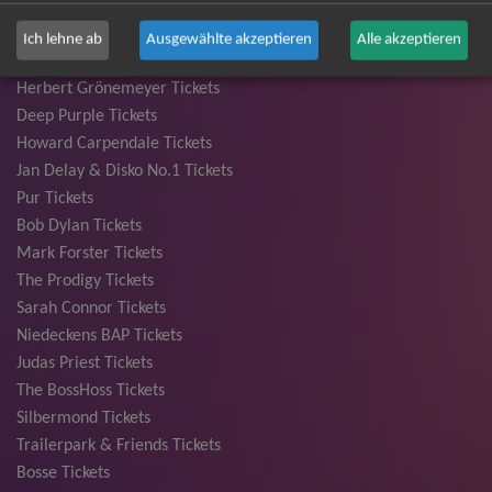
Bryan Adams Tickets
Andreas Gabalier Tickets
Ich lehne ab
Ausgewählte akzeptieren
Alle akzeptieren
Die Fantastischen Vier Tickets
Herbert Grönemeyer Tickets
Deep Purple Tickets
Howard Carpendale Tickets
Jan Delay & Disko No.1 Tickets
Pur Tickets
Bob Dylan Tickets
Mark Forster Tickets
The Prodigy Tickets
Sarah Connor Tickets
Niedeckens BAP Tickets
Judas Priest Tickets
The BossHoss Tickets
Silbermond Tickets
Trailerpark & Friends Tickets
Bosse Tickets