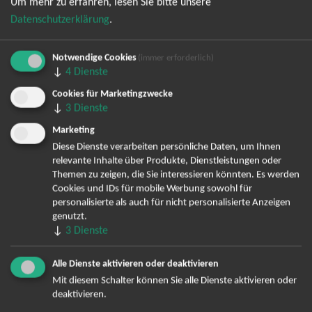
Um mehr zu erfahren, lesen Sie bitte unsere
Datenschutzerklärung
.
Notwendige Cookies
(immer erforderlich)
↓
4
Dienste
Cookies für Marketingzwecke
Bereits angemeldet? Hier können Sie sich abmelden ...
↓
3
Dienste
Marketing
Diese Dienste verarbeiten persönliche Daten, um Ihnen
relevante Inhalte über Produkte, Dienstleistungen oder
TOP-Events
Themen zu zeigen, die Sie interessieren könnten. Es werden
Cookies und IDs für mobile Werbung sowohl für
André Rieu Tickets
personalisierte als auch für nicht personalisierte Anzeigen
David Garrett Tickets
genutzt.
Andrea Berg Tickets
↓
3
Dienste
Backstreet Boys Tickets
Unheilig Tickets
Alle Dienste aktivieren oder deaktivieren
Santiano Tickets
Mit diesem Schalter können Sie alle Dienste aktivieren oder
deaktivieren.
Ina Müller Tickets