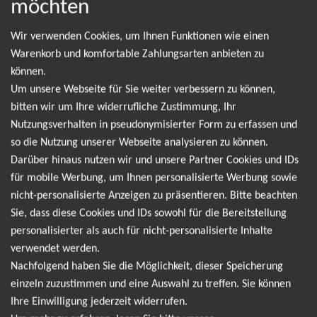
möchten
NEWSLETTER
Wir verwenden Cookies, um Ihnen Funktionen wie einen
Warenkorb und komfortable Zahlungsarten anbieten zu
Leider gibt es aktuell von Drake keine Termine.
können.
Wir informieren dich jedoch gerne direkt, sobald
Um unsere Webseite für Sie weiter verbessern zu können,
es neue Termine gibt. Einfach hier für den Drake
bitten wir um Ihre widerrufliche Zustimmung, Ihr
Nutzungsverhalten in pseudonymisierter Form zu erfassen und
Newsletter anmelden und keine Angebote und
so die Nutzung unserer Webseite analysieren zu können.
Tourdaten mehr verpassen!
Darüber hinaus nutzen wir und unsere Partner Cookies und IDs
für mobile Werbung, um Ihnen personalisierte Werbung sowie
nicht-personalisierte Anzeigen zu präsentieren. Bitte beachten
Ich möchte den regelmäßig erscheinenden Newsletter
Sie, dass diese Cookies und IDs sowohl für die Bereitstellung
abonnieren und bin daher mit einer Speicherung meiner E-
personalisierter als auch für nicht-personalisierte Inhalte
Mail-Adresse zum Zweck der Zustellung des Newsletters
verwendet werden.
Datenschutzerklärung
entsprechend der
einverstanden. Den
Nachfolgend haben Sie die Möglichkeit, dieser Speicherung
Newsletter kann ich jederzeit wieder abbestellen.
einzeln zuzustimmen und eine Auswahl zu treffen. Sie können
Ihre Einwilligung jederzeit widerrufen.