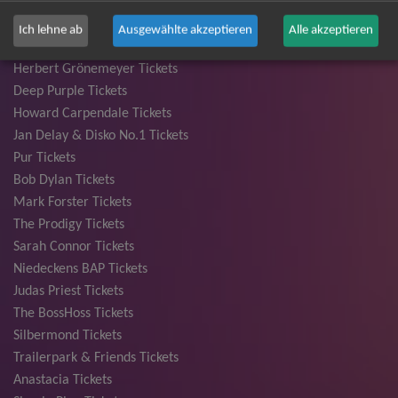
Bryan Adams Tickets
Andreas Gabalier Tickets
Ich lehne ab
Ausgewählte akzeptieren
Alle akzeptieren
Die Fantastischen Vier Tickets
Herbert Grönemeyer Tickets
Deep Purple Tickets
Howard Carpendale Tickets
Jan Delay & Disko No.1 Tickets
Pur Tickets
Bob Dylan Tickets
Mark Forster Tickets
The Prodigy Tickets
Sarah Connor Tickets
Niedeckens BAP Tickets
Judas Priest Tickets
The BossHoss Tickets
Silbermond Tickets
Trailerpark & Friends Tickets
Anastacia Tickets