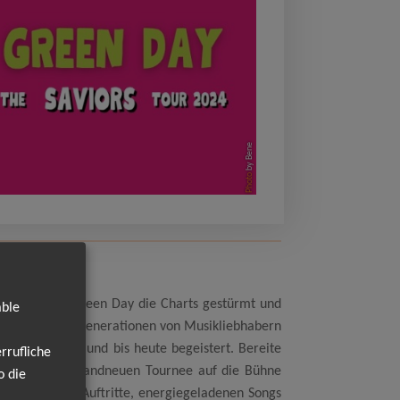
by Bene
Photo
Case" haben Green Day die Charts gestürmt und
able
e und Pop, der Generationen von Musikliebhabern
er zeitlos ist und bis heute begeistert. Bereite
rrufliche
hrt mit einer brandneuen Tournee auf die Bühne
o die
eißenden Live-Auftritte, energiegeladenen Songs