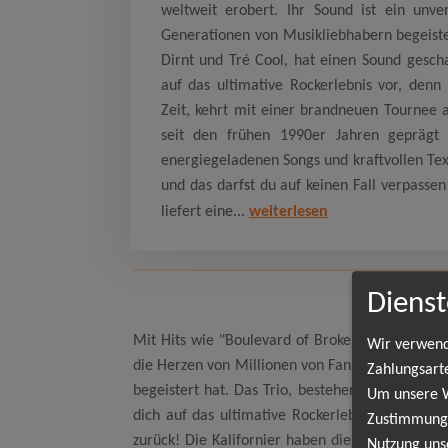
weltweit erobert. Ihr Sound ist ein unv
Generationen von Musikliebhabern begeister
Dirnt und Tré Cool, hat einen Sound geschaf
auf das ultimative Rockerlebnis vor, denn
Zeit, kehrt mit einer brandneuen Tournee 
seit den frühen 1990er Jahren geprägt u
energiegeladenen Songs und kraftvollen Text
und das darfst du auf keinen Fall verpassen
liefert eine...
weiterlesen
Dienst
Mit Hits wie "Boulevard of Broken Dreams," "
Wir verwend
die Herzen von Millionen von Fans weltweit ero
Zahlungsart
begeistert hat. Das Trio, bestehend aus Billie 
Um unsere We
dich auf das ultimative Rockerlebnis vor, den
Zustimmung,
zurück! Die Kalifornier haben die Musikwelt se
Nutzung uns