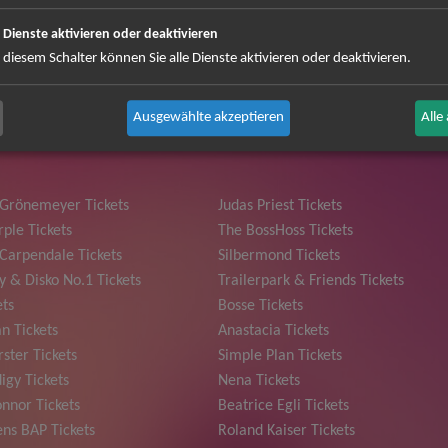
e Dienste aktivieren oder deaktivieren
 diesem Schalter können Sie alle Dienste aktivieren oder deaktivieren.
 können Sie sich abmelden ...
Ausgewählte akzeptieren
Alle
 Grönemeyer Tickets
Judas Priest Tickets
ple Tickets
The BossHoss Tickets
Carpendale Tickets
Silbermond Tickets
y & Disko No.1 Tickets
Trailerpark & Friends Tickets
ets
Bosse Tickets
n Tickets
Anastacia Tickets
ster Tickets
Simple Plan Tickets
igy Tickets
Nena Tickets
nnor Tickets
Beatrice Egli Tickets
ns BAP Tickets
Roland Kaiser Tickets