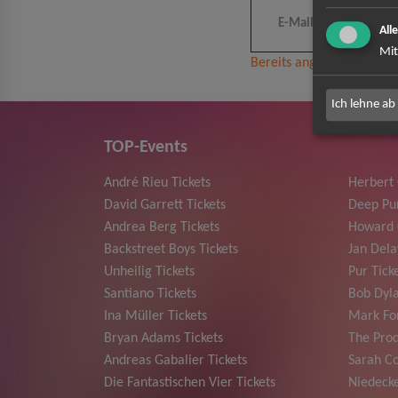
All
Mit
Bereits angemeldet? Hier
Ich lehne ab
TOP-Events
André Rieu Tickets
Herbert
David Garrett Tickets
Deep Pur
Andrea Berg Tickets
Howard 
Backstreet Boys Tickets
Jan Dela
Unheilig Tickets
Pur Tick
Santiano Tickets
Bob Dyla
Ina Müller Tickets
Mark For
Bryan Adams Tickets
The Prod
Andreas Gabalier Tickets
Sarah Co
Die Fantastischen Vier Tickets
Niedecke