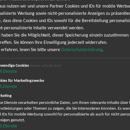
legenheit, sie live zu erleben - und das darfst du auf keinen Fall 
aus nutzen wir und unsere Partner Cookies und IDs für mobile Werb
how, bei der du dich in einer Atmosphäre aus purem Adrenalin wiede
alisierte Werbung sowie nicht-personalisierte Anzeigen zu präsentier
n Botschaften ihrer Songs machen jedes Konzert zu einem unvergesslich
, dass diese Cookies und IDs sowohl für die Bereitstellung personalisi
ht-personalisierte Inhalte verwendet werden.
 haben Sie die Möglichkeit, dieser Speicherung einzeln zuzustimmen
reffen. Sie können Ihre Einwilligung jederzeit widerrufen.
NEWSLETTER
erfahren, lesen Sie bitte unsere
Datenschutzerklärung
.
wendige Cookies
(immer erforderlich)
ine Termine. Wir informieren dich jedoch gerne direkt
4
Dienste
melden und keine Angebote und Tourdaten mehr verpa
kies für Marketingzwecke
3
Dienste
keting
ig erscheinenden Newsletter abonnieren und bin daher mit einer Sp
se Dienste verarbeiten persönliche Daten, um Ihnen relevante Inhalte über
Datenschutzerklä
Zustellung des Newsletters entsprechend der
nstleistungen oder Themen zu zeigen, die Sie interessieren könnten. Es we
zeit wieder abbestellen.
 IDs für mobile Werbung sowohl für personalisierte als auch für nicht perso
eigen genutzt.
3
Dienste