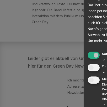
und kraftvollen Texte. Du hast die einmalige Ge
Darüber hin
legendär. Die Band liefert eine spektakuläre S
Ihnen person
Interaktion mit dem Publikum und die kraftvolle
beachten Sie
Green Day!
auch für nic
Nachfolgend
Auswahl zu t
Um mehr zu 
Not
Leider gibt es aktuell von Green Day ke
↓
hier für den Green Day Newsletter an
Coo
↓
Mar
Ich möchte den regelmäß
Die
Adresse zum Zweck der 
Die
Newsletter kann ich jeder
und
Anz
↓