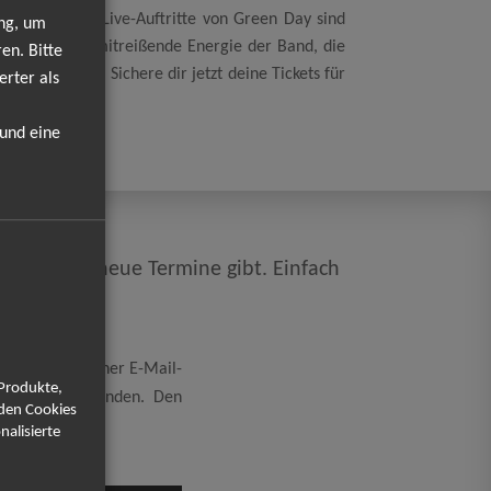
verpassen! Die Live-Auftritte von Green Day sind
ung, um
rfindest. Die mitreißende Energie der Band, die
en. Bitte
en Erlebnis. Sichere dir jetzt deine Tickets für
erter als
 und eine
, sobald es neue Termine gibt. Einfach
ssen!
eicherung meiner E-Mail-
 Produkte,
rung
einverstanden. Den
rden Cookies
nalisierte