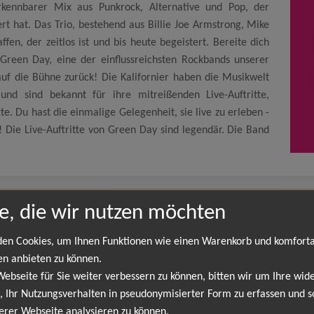
erkennbarer Mix aus Punkrock, Alternative und Pop, der
t hat. Das Trio, bestehend aus Billie Joe Armstrong, Mike
fen, der zeitlos ist und bis heute begeistert. Bereite dich
 Green Day, eine der einflussreichsten Rockbands unserer
auf die Bühne zurück! Die Kalifornier haben die Musikwelt
nd sind bekannt für ihre mitreißenden Live-Auftritte,
e. Du hast die einmalige Gelegenheit, sie live zu erleben -
! Die Live-Auftritte von Green Day sind legendär. Die Band
e, die wir nutzen möchten
Green Day
American Idiot," "Wake Me Up When September Ends," und "Basket 
en Cookies, um Ihnen Funktionen wie einen Warenkorb und komfort
bert. Ihr Sound ist ein unverkennbarer Mix aus Punkrock, Alternativ
en anbieten zu können.
Joe Armstrong, Mike Dirnt und Tré Cool, hat einen Sound geschaffen, d
bseite für Sie weiter verbessern zu können, bitten wir um Ihre wide
n Green Day, eine der einflussreichsten Rockbands unserer Zeit, ke
 Ihr Nutzungsverhalten in pseudonymisierter Form zu erfassen und s
it den frühen 1990er Jahren geprägt und sind bekannt für ihre mitr
erer Webseite analysieren zu können.