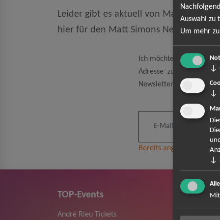
Nachfolgend
Leider gibt es aktuell von Matt Simons 
Auswahl zu t
hier für den Matt Simons Newsletter 
Um mehr zu 
Not
Ich möchte den regelmäß
↓
Adresse zum Zweck der 
Coo
Newsletter kann ich jeder
↓
Mar
Die
Die
und
Bereits angemeldet? Hier
Anz
↓
All
TOP-Events
Mit
André Rieu Tickets
Herbert