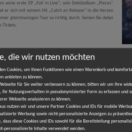
en seine erste EP „Fall in Line“, sein Debütalbum „Pieces“
hat er sich mit seinem Hit „Catch an Release“ in die Herzen
einer gleichnamigen Tour so richtig durch. Seinen Sie dabei
-Tickets.
e, die wir nutzen möchten
Matt Simons
en Cookies, um Ihnen Funktionen wie einen Warenkorb und komfort
oklyn, New York, ist ein US-amerikanischer Popmusiker und Songwri
en anbieten zu können.
Songwriter. 2009 erschien seine erste EP „Fall in Line“, sein Debü
bseite für Sie weiter verbessern zu können, bitten wir um Ihre wide
an Release“ in die Herzen seiner Fans gesungen und startet jetzt 
 Ihr Nutzungsverhalten in pseudonymisierter Form zu erfassen und s
 mit Prestige-Tickets.
erer Webseite analysieren zu können.
aus nutzen wir und unsere Partner Cookies und IDs für mobile Werb
alisierte Werbung sowie nicht-personalisierte Anzeigen zu präsentier
NEWSLETTER
, dass diese Cookies und IDs sowohl für die Bereitstellung personalisi
ht-personalisierte Inhalte verwendet werden.