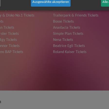
Ausgewählte akzeptieren
Alle
ple Tickets
The BossHoss Tickets
Carpendale Tickets
Silbermond Tickets
y & Disko No.1 Tickets
Trailerpark & Friends Tickets
ets
Bosse Tickets
n Tickets
Anastacia Tickets
ster Tickets
Simple Plan Tickets
igy Tickets
Nena Tickets
nnor Tickets
Beatrice Egli Tickets
ns BAP Tickets
Roland Kaiser Tickets
n