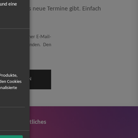
 und eine
kt, sobald es neue Termine gibt. Einfach
passen!
eicherung meiner E-Mail-
rung
einverstanden. Den
 Produkte,
rden Cookies
nalisierte
Rechtliches
AGB