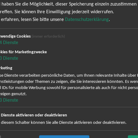
 haben Sie die Möglichkeit, dieser Speicherung einzeln zuzustimmen
keine Termine. Wir informieren dich jedoch gerne dire
reffen. Sie können Ihre Einwilligung jederzeit widerrufen.
anmelden und keine Angebote und Tourdaten mehr ver
erfahren, lesen Sie bitte unsere
Datenschutzerklärung
.
wendige Cookies
ig erscheinenden Newsletter abonnieren und bin daher mit einer Sp
(immer erforderlich)
4
Dienste
Datenschutzerklä
Zustellung des Newsletters entsprechend der
kies für Marketingzwecke
zeit wieder abbestellen.
3
Dienste
keting
se Dienste verarbeiten persönliche Daten, um Ihnen relevante Inhalte über
nstleistungen oder Themen zu zeigen, die Sie interessieren könnten. Es we
 IDs für mobile Werbung sowohl für personalisierte als auch für nicht perso
 können Sie sich abmelden ...
eigen genutzt.
3
Dienste
e Dienste aktivieren oder deaktivieren
 diesem Schalter können Sie alle Dienste aktivieren oder deaktivieren.
 Grönemeyer Tickets
Judas Priest Tickets