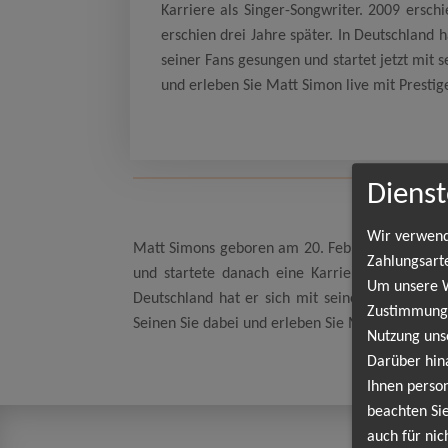
Karriere als Singer-Songwriter. 2009 erschi
erschien drei Jahre später. In Deutschland 
seiner Fans gesungen und startet jetzt mit s
und erleben Sie Matt Simon live mit Prestige
Dienst
Wir verwend
Matt Simons geboren am 20. Februar 1987 in Bro
Zahlungsart
und startete danach eine Karriere als Singer-
Um unsere We
Deutschland hat er sich mit seinem Hit „Catch 
Zustimmung,
Seinen Sie dabei und erleben Sie Matt Simon live
Nutzung uns
Darüber hin
Ihnen person
beachten Sie
auch für nic