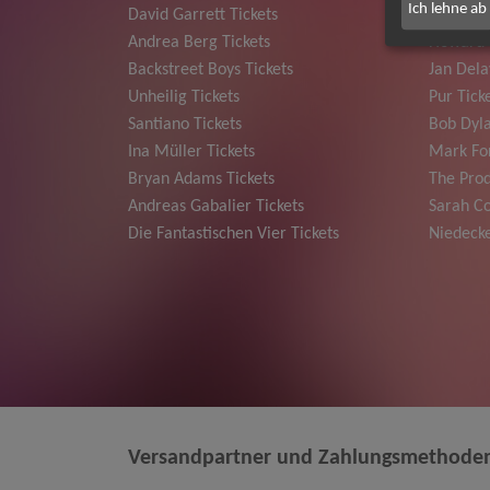
Ich lehne ab
David Garrett Tickets
Deep Pur
Andrea Berg Tickets
Howard 
Backstreet Boys Tickets
Jan Dela
Unheilig Tickets
Pur Tick
Santiano Tickets
Bob Dyla
Ina Müller Tickets
Mark For
Bryan Adams Tickets
The Prod
Andreas Gabalier Tickets
Sarah Co
Die Fantastischen Vier Tickets
Niedecke
Versandpartner und Zahlungsmethode