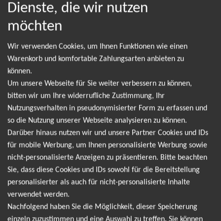
Dienste, die wir nutzen
möchten
NEWSLETTER
Wir verwenden Cookies, um Ihnen Funktionen wie einen
Warenkorb und komfortable Zahlungsarten anbieten zu
Leider gibt es aktuell von Marius Müller-
können.
Um unsere Webseite für Sie weiter verbessern zu können,
Westernhagen keine Termine. Wir informieren
bitten wir um Ihre widerrufliche Zustimmung, Ihr
dich jedoch gerne direkt, sobald es neue Termine
Nutzungsverhalten in pseudonymisierter Form zu erfassen und
gibt. Einfach hier für den Marius Müller-
so die Nutzung unserer Webseite analysieren zu können.
Westernhagen Newsletter anmelden und keine
Darüber hinaus nutzen wir und unsere Partner Cookies und IDs
für mobile Werbung, um Ihnen personalisierte Werbung sowie
Angebote und Tourdaten mehr verpassen!
nicht-personalisierte Anzeigen zu präsentieren. Bitte beachten
Sie, dass diese Cookies und IDs sowohl für die Bereitstellung
Ich möchte den regelmäßig erscheinenden Newsletter
personalisierter als auch für nicht-personalisierte Inhalte
abonnieren und bin daher mit einer Speicherung meiner E-
verwendet werden.
Nachfolgend haben Sie die Möglichkeit, dieser Speicherung
Mail-Adresse zum Zweck der Zustellung des Newsletters
einzeln zuzustimmen und eine Auswahl zu treffen. Sie können
Datenschutzerklärung
entsprechend der
einverstanden. Den