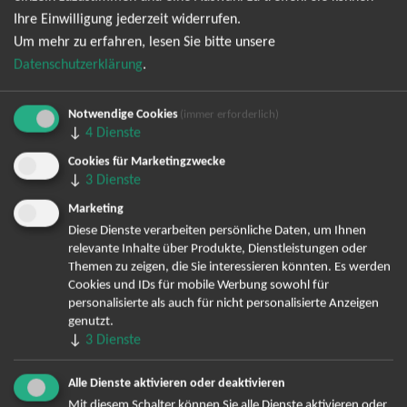
Ihre Einwilligung jederzeit widerrufen.
Newsletter kann ich jederzeit wieder abbestellen.
Um mehr zu erfahren, lesen Sie bitte unsere
Datenschutzerklärung
.
Notwendige Cookies
(immer erforderlich)
↓
4
Dienste
Cookies für Marketingzwecke
↓
3
Dienste
Marketing
Bereits angemeldet? Hier können Sie sich abmelden ...
Diese Dienste verarbeiten persönliche Daten, um Ihnen
relevante Inhalte über Produkte, Dienstleistungen oder
Themen zu zeigen, die Sie interessieren könnten. Es werden
Cookies und IDs für mobile Werbung sowohl für
TOP-Events
personalisierte als auch für nicht personalisierte Anzeigen
genutzt.
André Rieu Tickets
↓
3
Dienste
David Garrett Tickets
Andrea Berg Tickets
Alle Dienste aktivieren oder deaktivieren
Backstreet Boys Tickets
Mit diesem Schalter können Sie alle Dienste aktivieren oder