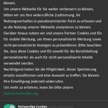
und keine Angebote und Tourdaten mehr
können.
verpassen!
Um unsere Webseite für Sie weiter verbessern zu können,
bitten wir um Ihre widerrufliche Zustimmung, Ihr
Nutzungsverhalten in pseudonymisierter Form zu erfassen und
Ich möchte den regelmäßig erscheinenden Newsletter
so die Nutzung unserer Webseite analysieren zu können.
abonnieren und bin daher mit einer Speicherung meiner E-
Darüber hinaus nutzen wir und unsere Partner Cookies und IDs
Mail-Adresse zum Zweck der Zustellung des Newsletters
für mobile Werbung, um Ihnen personalisierte Werbung sowie
Datenschutzerklärung
entsprechend der
einverstanden. Den
nicht-personalisierte Anzeigen zu präsentieren. Bitte beachten
Newsletter kann ich jederzeit wieder abbestellen.
Sie, dass diese Cookies und IDs sowohl für die Bereitstellung
personalisierter als auch für nicht-personalisierte Inhalte
verwendet werden.
Nachfolgend haben Sie die Möglichkeit, dieser Speicherung
einzeln zuzustimmen und eine Auswahl zu treffen. Sie können
Ihre Einwilligung jederzeit widerrufen.
Um mehr zu erfahren, lesen Sie bitte unsere
Datenschutzerklärung
.
Bereits angemeldet? Hier können Sie sich abmelden ...
Notwendige Cookies
(immer erforderlich)