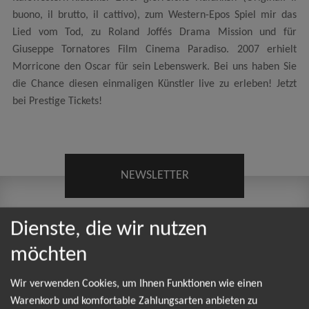
buono, il brutto, il cattivo), zum Western-Epos Spiel mir das
Lied vom Tod, zu Roland Joffés Drama Mission und für
Giuseppe Tornatores Film Cinema Paradiso. 2007 erhielt
Morricone den Oscar für sein Lebenswerk. Bei uns haben Sie
die Chance diesen einmaligen Künstler live zu erleben! Jetzt
bei Prestige Tickets!
NEWSLETTER
Leider gibt es aktuell von Ennio Morricone keine
Dienste, die wir nutzen
Termine. Wir informieren dich jedoch gerne
möchten
direkt, sobald es neue Termine gibt. Einfach hier
Wir verwenden Cookies, um Ihnen Funktionen wie einen
für den Ennio Morricone Newsletter anmelden
Warenkorb und komfortable Zahlungsarten anbieten zu