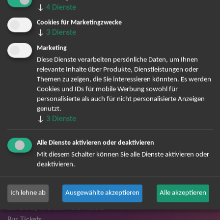
↓
4
Dienste
Cookies für Marketingzwecke
TOP-Events
↓
3
Dienste
André Rieu Tickets
Marketing
Diese Dienste verarbeiten persönliche Daten, um Ihnen
David Garrett Tickets
relevante Inhalte über Produkte, Dienstleistungen oder
Andrea Berg Tickets
Themen zu zeigen, die Sie interessieren könnten. Es werden
Backstreet Boys Tickets
Cookies und IDs für mobile Werbung sowohl für
Unheilig Tickets
personalisierte als auch für nicht personalisierte Anzeigen
genutzt.
Santiano Tickets
↓
3
Dienste
Ina Müller Tickets
Bryan Adams Tickets
Alle Dienste aktivieren oder deaktivieren
Andreas Gabalier Tickets
Mit diesem Schalter können Sie alle Dienste aktivieren oder
Die Fantastischen Vier Tickets
deaktivieren.
Herbert Grönemeyer Tickets
Deep Purple Tickets
Ich lehne ab
Ausgewählte akzeptieren
Alle akzeptieren
Howard Carpendale Tickets
Jan Delay & Disko No.1 Tickets
Pur Tickets